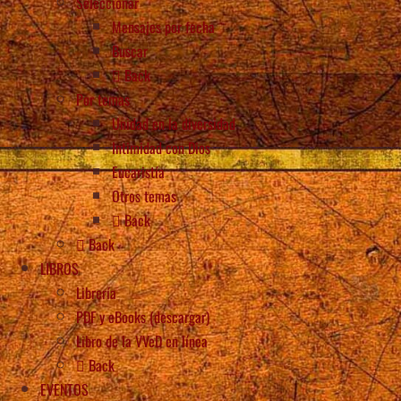
Seleccionar
Mensajes por fecha
Buscar
Back
Por temas
Unidad en la diversidad
Intimidad con Dios
Eucaristía
Otros temas
Back
Back
LIBROS
Librería
PDF y eBooks (descargar)
Libro de la VVeD en línea
Back
EVENTOS