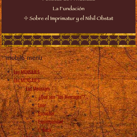
La Fundación
☩
Sobre el Imprimatur y el Nihil Obstat
mobile_menu
Los MENSAJES
Los MENSAJES
Los Mensajes
¿Qué son “los Mensajes”?
Leer
Escuchar
Espiritualidad
Back