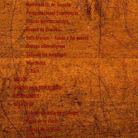
Conferencias de Vassula
Peregrinaciones Ecuménicas
Retiros Internacionales
Grupos de Oración
Beth Myriam – Ayude a los pobres
Diálogo interreligioso
¡Difunde los mensajes!
Novedades
Back
MISIÓN
UNIDAD en la DIVERSIDAD
TESTIMONIOS
ACERCA DE
El acercamiento de mi Ángel
Radio de la VVeD
Revista de la VVeD
Fotos y Videos