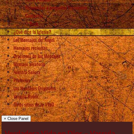
Respuestas a preguntas frecuentes
Contactos
Back
¿Qué dice la Iglesia?
Los Mensajes del Ángel
Mensajes recientes
Oraciones de los Mensajes
Mensaje aleatorio
Nuestra Señora
Profecías
Los Mensajes Originales
Vassula Rydén
Otros sitios de la VVeD
× Close Panel
Verdadera Vida en Dios – Vassula