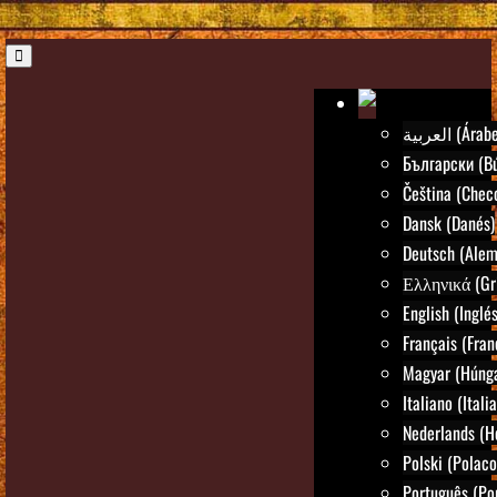
العربية (Árab
Български (Bú
Čeština (Chec
Dansk (Danés)
Deutsch (Alem
Ελληνικά (Gr
English (Inglés
Français (Fran
Magyar (Húng
Italiano (Itali
Nederlands (H
Polski (Polaco
Português (Po