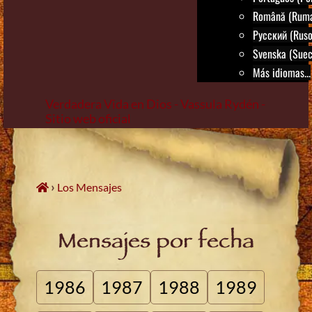
Română (Rum
Русский (Ruso
Svenska (Suec
Más idiomas...
Verdadera Vida en Dios - Vassula Rydén -
Sitio web oficial
Skip
to
content
›
Los Mensajes
Mensajes por fecha
1986
1987
1988
1989