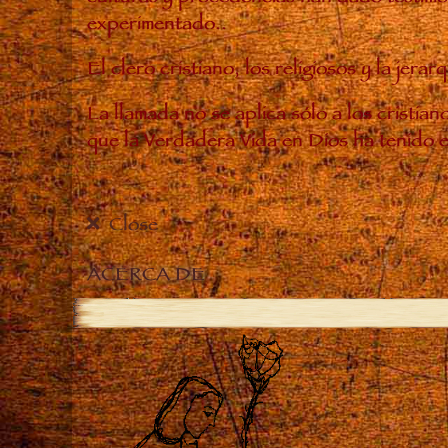
experimentado..
El clero cristiano, los religiosos y la je
La llamada no se aplica sólo a los cristia
que la Verdadera Vida en Dios ha tenido 
Close
ACERCA DE