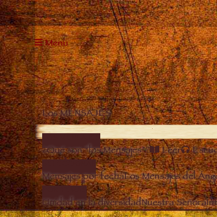
Menu
Los MENSAJES
LOS MENSAJES
¿Qué son “los Mensajes”?
Leer
Escu
SELECCIONAR
Mensajes por fecha
Los Mensajes del Áng
POR TEMAS
Unidad en la diversidad
Nuestra Señora
In