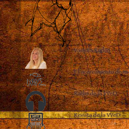
Vassula Rydén
–
El acercamiento de mi
Radio de la VVeD
–
Revista de la VVeD
–