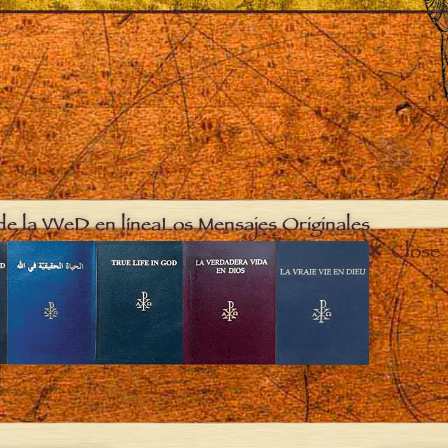
de la VVeD en línea
Los Mensajes Originales
Close