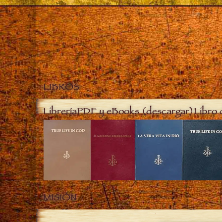
LIBROS
Librería
PDF y eBooks (descargar)
Libro 
MISIÓN