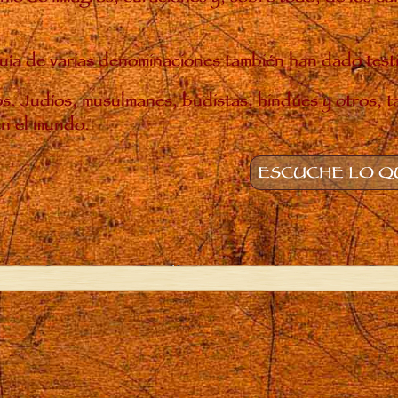
rarquía de varias denominaciones también han dado tes
nos. Judíos, musulmanes, budistas, hindúes y otros, 
en el mundo.
ESCUCHE LO QU