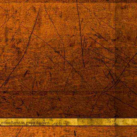
proximó
 enseñanzas espirituales