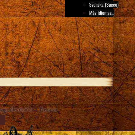
Svenska (Sueco)
Más idiomas...
aje aleatorio
Buscar
Close
EL