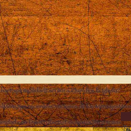
char
Espiritualidad
Escritura
¿Qué dice la Iglesia?
el
Mensajes recientes
Oraciones de los Mensajes
Mens
ANG
timidad con Dios
Profecías
Eucaristía
Otros temas