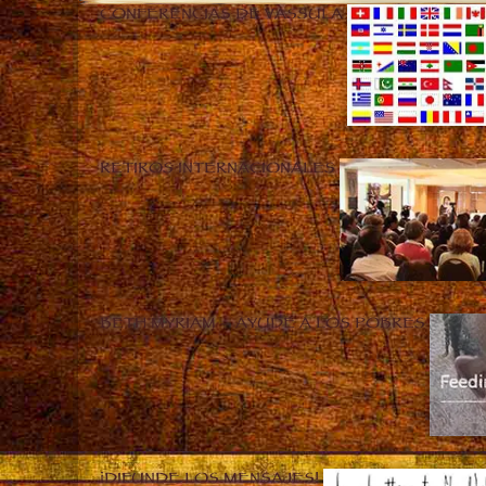
CONFERENCIAS DE VASSULA
RETIROS INTERNACIONALES
BETH MYRIAM – AYUDE A LOS POBRES
¡DIFUNDE LOS MENSAJES!