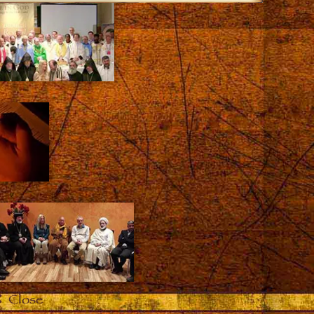
Close