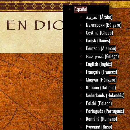
Español
العربية (Árabe)
Български (Búlgaro)
Čeština (Checo)
Dansk (Danés)
Deutsch (Alemán)
Ελληνικά (Griego)
English (Inglés)
Français (Francés)
Magyar (Húngaro)
Italiano (Italiano)
Nederlands (Holandés)
Polski (Polaco)
Português (Portugués)
Română (Rumano)
Русский (Ruso)