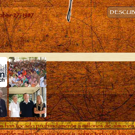
DESCUBR
s han tocado profundamente a millones de almas en
io de milagros, curaciones y, sobre todo, de los c