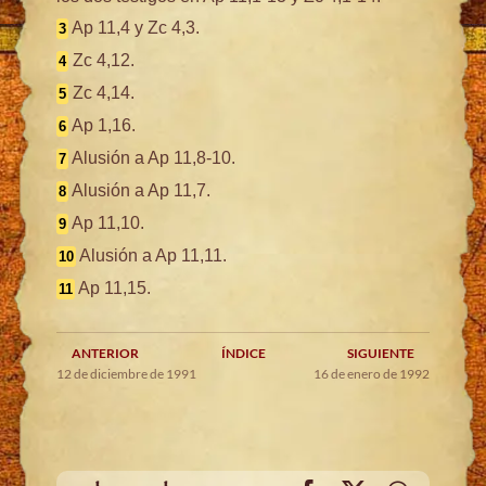
Ap 11,4 y Zc 4,3.
3
Zc 4,12.
4
Zc 4,14.
5
Ap 1,16.
6
Alusión a Ap 11,8-10.
7
Alusión a Ap 11,7.
8
Ap 11,10.
9
Alusión a Ap 11,11.
10
Ap 11,15.
11
ANTERIOR
ÍNDICE
SIGUIENTE
12 de diciembre de 1991
16 de enero de 1992