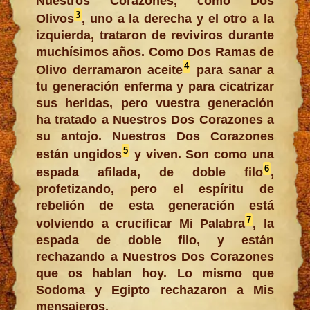
Nuestros Corazones, como Dos
3
Olivos
, uno a la derecha y el otro a la
izquierda, trataron de reviviros durante
muchísimos años. Como Dos Ramas de
4
Olivo derramaron aceite
para sanar a
tu generación enferma y para cicatrizar
sus heridas, pero vuestra generación
ha tratado a Nuestros Dos Corazones a
su antojo. Nuestros Dos Corazones
5
están ungidos
y viven. Son como una
6
espada afilada, de doble filo
,
profetizando, pero el espíritu de
rebelión de esta generación está
7
volviendo a crucificar Mi Palabra
, la
espada de doble filo, y están
rechazando a Nuestros Dos Corazones
que os hablan hoy. Lo mismo que
Sodoma y Egipto rechazaron a Mis
mensajeros.