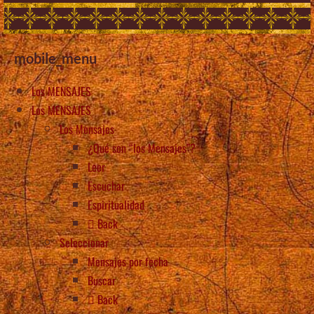
mobile_menu
Los MENSAJES
Los MENSAJES
Los Mensajes
¿Qué son “los Mensajes”?
Leer
Escuchar
Espiritualidad
Back
Seleccionar
Mensajes por fecha
Buscar
Back