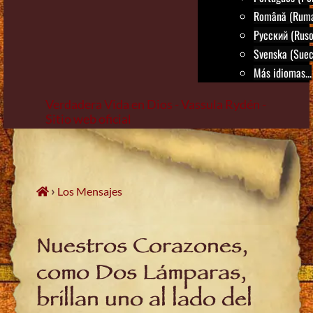
Română (Rum
Русский (Ruso
Svenska (Suec
Más idiomas...
Verdadera Vida en Dios - Vassula Rydén -
Sitio web oficial
Skip
to
content
›
Los Mensajes
Nuestros Corazones,
como Dos Lámparas,
brillan uno al lado del