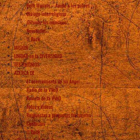
Beth Myriam – Ayude a los pobres
Diálogo interreligioso
¡Difunde los mensajes!
Novedades
Back
MISIÓN
UNIDAD en la DIVERSIDAD
TESTIMONIOS
ACERCA DE
El acercamiento de mi Ángel
Radio de la VVeD
Revista de la VVeD
Fotos y Videos
Respuestas a preguntas frecuentes
Contactos
Back