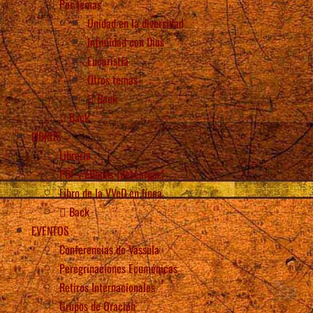
Por temas
Unidad en la diversidad
Intimidad con Dios
Eucaristía
Otros temas
Back
Back
LIBROS
Librería
PDF y eBooks (descargar)
Libro de la VVeD en línea
Back
EVENTOS
Conferencias de Vassula
Peregrinaciones Ecuménicas
Retiros Internacionales
Grupos de Oración