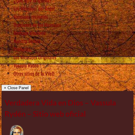
¿Qué dice la Iglesia?
Los Mensajes del Ángel
Mensajes recientes
Oraciones de los Mensajes
Mensaje aleatorio
Nuestra Señora
Profecías
Los Mensajes Originales
Vassula Rydén
Otros sitios de la VVeD
× Close Panel
Verdadera Vida en Dios – Vassula
Rydén – Sitio web oficial