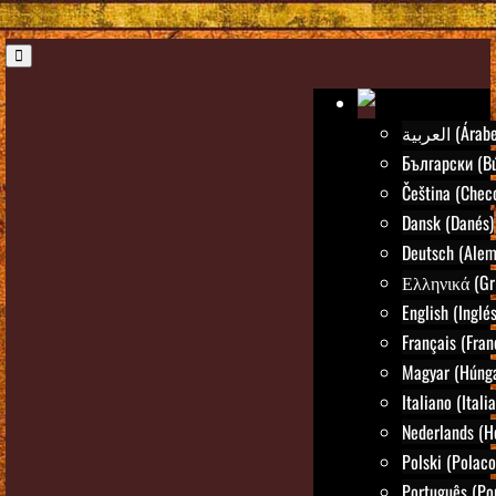
العربية (Árab
Български (Bú
Čeština (Chec
Dansk (Danés)
Deutsch (Alem
Ελληνικά (Gr
English (Inglés
Français (Fran
Magyar (Húng
Italiano (Itali
Nederlands (H
Polski (Polaco
Português (Po