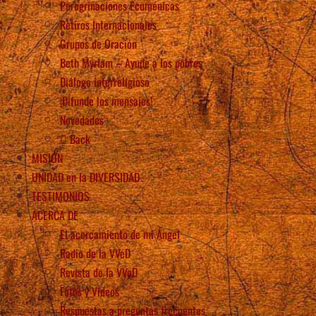
Peregrinaciones Ecuménicas
Retiros Internacionales
Grupos de Oración
Beth Myriam – Ayude a los pobres
Diálogo interreligioso
¡Difunde los mensajes!
Novedades
Back
MISIÓN
UNIDAD en la DIVERSIDAD
TESTIMONIOS
ACERCA DE
El acercamiento de mi Ángel
Radio de la VVeD
Revista de la VVeD
Fotos y Videos
Respuestas a preguntas frecuentes