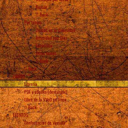
Buscar
Back
Por temas
Unidad en la diversidad
Intimidad con Dios
Eucaristía
Otros temas
Back
Back
LIBROS
Librería
PDF y eBooks (descargar)
Libro de la VVeD en línea
Back
EVENTOS
Conferencias de Vassula