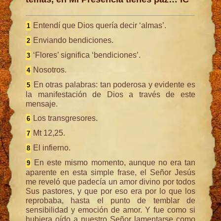
Entendí que Dios quería decir ‘almas’.
1
Enviando bendiciones.
2
‘Flores’ significa ‘bendiciones’.
3
Nosotros.
4
En otras palabras: tan poderosa y evidente es
5
la manifestación de Dios a través de este
mensaje.
Los transgresores.
6
Mt 12,25.
7
El infierno.
8
En este mismo momento, aunque no era tan
9
aparente en esta simple frase, el Señor Jesús
me reveló que padecía un amor divino por todos
Sus pastores, y que por eso era por lo que los
reprobaba, hasta el punto de temblar de
sensibilidad y emoción de amor. Y fue como si
hubiera oído a nuestro Señor lamentarse como