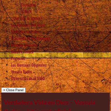
Contactos
Back
¿Qué dice la Iglesia?
Los Mensajes del Ángel
Mensajes recientes
Oraciones de los Mensajes
Mensaje aleatorio
Nuestra Señora
Profecías
Los Mensajes Originales
Vassula Rydén
Otros sitios de la VVeD
× Close Panel
Verdadera Vida en Dios – Vassula