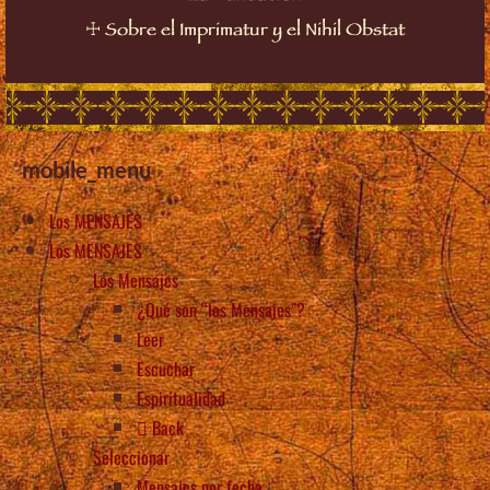
☩
Sobre el Imprimatur y el Nihil Obstat
mobile_menu
Los MENSAJES
Los MENSAJES
Los Mensajes
¿Qué son “los Mensajes”?
Leer
Escuchar
Espiritualidad
Back
Seleccionar
Mensajes por fecha