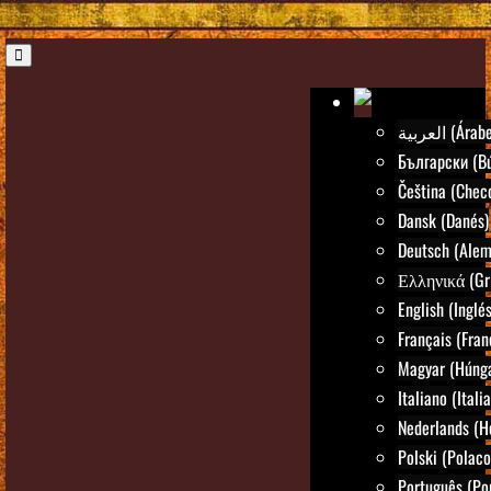
العربية (Árab
Български (Bú
Čeština (Chec
Dansk (Danés)
Deutsch (Alem
Ελληνικά (Gr
English (Inglés
Français (Fran
Magyar (Húng
Italiano (Itali
Nederlands (H
Polski (Polaco
Português (Po