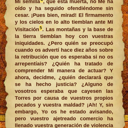
Mi semilla
, que está muerta, no Me ha
oído y ha seguido ofendiéndome sin
cesar. ¡Pues bien, mirad! El firmamento
y los cielos en lo alto tiemblan ante Mi
5
Visitación
. Las montañas y la base de
la tierra tiemblan hoy con vuestras
iniquidades. ¿Pero quién se preocupó
cuando os advertí hace diez años sobre
la retribución que os esperaba si no os
arrepentíais? ¿Quién ha tratado de
comprender Mi manera de actuar? Y
ahora, decidme, ¿quién declarará que
se ha hecho justicia? ¿Alguno de
vosotros esperaba que cayesen las
Torres por causa de vuestros propios
pecados y vuestra maldad? ¡Ah! Y, sin
embargo, Yo os he estado avisando,
pero vuestro ajetreado comercio ha
llenado vuestra generación de violencia