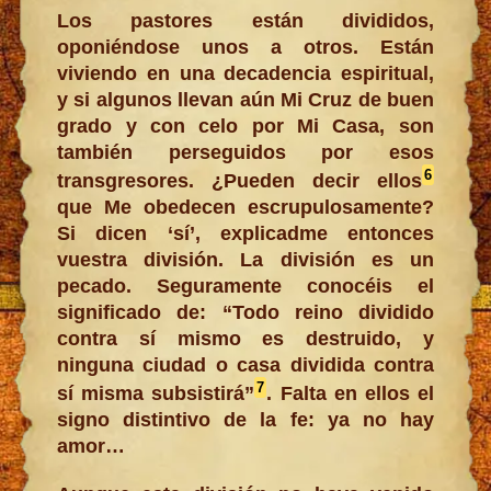
Los pastores están divididos,
oponiéndose unos a otros. Están
viviendo en una decadencia espiritual,
y si algunos llevan aún Mi Cruz de buen
grado y con celo por Mi Casa, son
también perseguidos por esos
6
transgresores. ¿Pueden decir ellos
que Me obedecen escrupulosamente?
Si dicen ‘sí’, explicadme entonces
vuestra división. La división es un
pecado. Seguramente conocéis el
significado de: “Todo reino dividido
contra sí mismo es destruido, y
ninguna ciudad o casa dividida contra
7
sí misma subsistirá”
. Falta en ellos el
signo distintivo de la fe: ya no hay
amor…