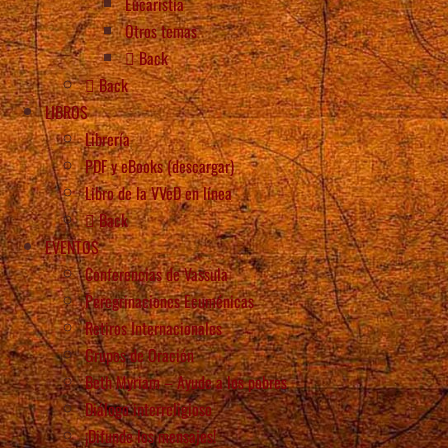
Eucaristía
Otros temas
Back
Back
LIBROS
Librería
PDF y eBooks (descargar)
Libro de la VVeD en línea
Back
EVENTOS
Conferencias de Vassula
Peregrinaciones Ecuménicas
Retiros Internacionales
Grupos de Oración
Beth Myriam – Ayude a los pobres
Diálogo interreligioso
¡Difunde los mensajes!