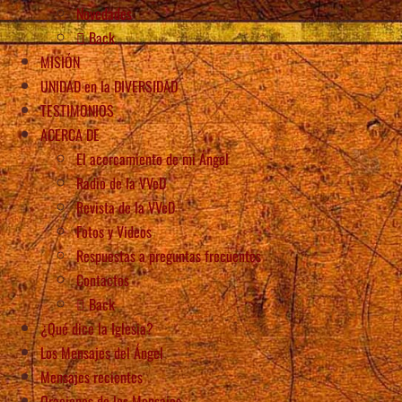
Novedades
Back
MISIÓN
UNIDAD en la DIVERSIDAD
TESTIMONIOS
ACERCA DE
El acercamiento de mi Ángel
Radio de la VVeD
Revista de la VVeD
Fotos y Videos
Respuestas a preguntas frecuentes
Contactos
Back
¿Qué dice la Iglesia?
Los Mensajes del Ángel
Mensajes recientes
Oraciones de los Mensajes