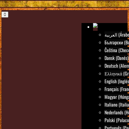
العربية (Árab
Български (Bú
Čeština (Chec
Dansk (Danés)
Deutsch (Alem
Ελληνικά (Gr
English (Inglés
Français (Fran
Magyar (Húng
Italiano (Itali
Nederlands (H
Polski (Polaco
Português (Po