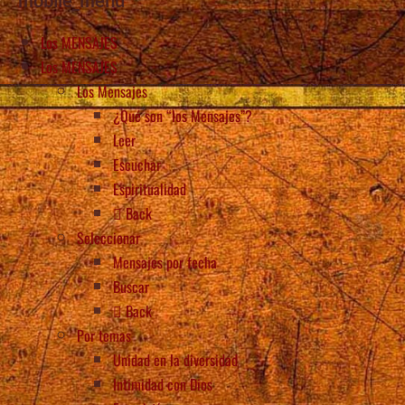
Los MENSAJES
Los MENSAJES
Los Mensajes
¿Qué son “los Mensajes”?
Leer
Escuchar
Espiritualidad
Back
Seleccionar
Mensajes por fecha
Buscar
Back
Por temas
Unidad en la diversidad
Intimidad con Dios