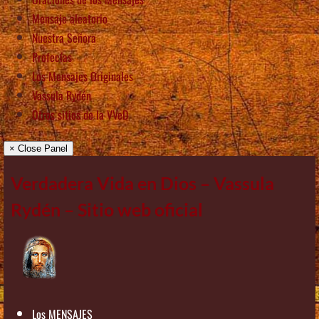
Mensaje aleatorio
Nuestra Señora
Profecías
Los Mensajes Originales
Vassula Rydén
Otros sitios de la VVeD
× Close Panel
Verdadera Vida en Dios – Vassula
Rydén – Sitio web oficial
Los MENSAJES