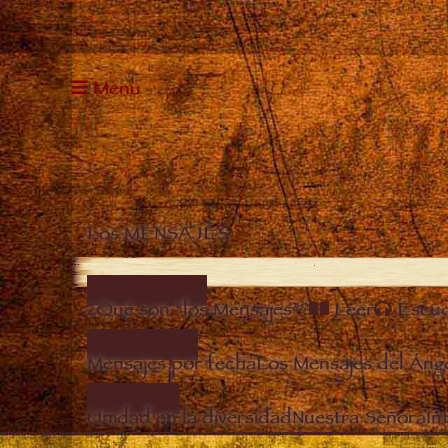
Menu
Los MENSAJES
LOS MENSAJES
¿Qué son “los Mensajes”?
Leer
Escu
SELECCIONAR
Mensajes por fecha
Los Mensajes del Áng
POR TEMAS
Unidad en la diversidad
Nuestra Señora
In