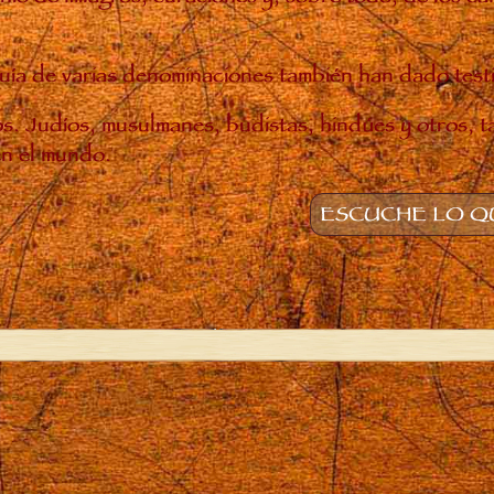
rarquía de varias denominaciones también han dado tes
nos. Judíos, musulmanes, budistas, hindúes y otros, 
en el mundo.
ESCUCHE LO QU