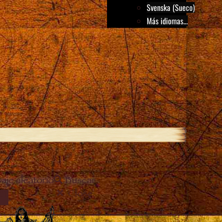
Svenska (Sueco)
Más idiomas...
aje aleatorio
Buscar
Close
EL