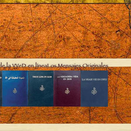
de la VVeD en línea
Los Mensajes Originales
Close