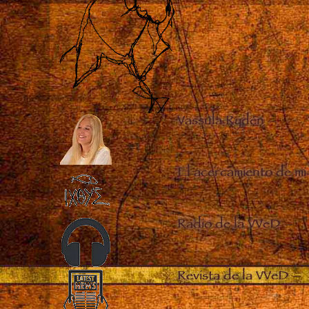
Vassula Rydén
–
El acercamiento de mi
Radio de la VVeD
–
Revista de la VVeD
–