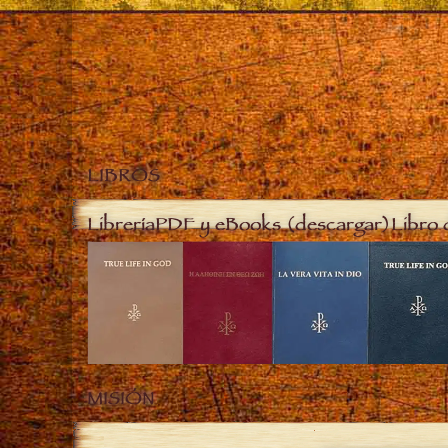
LIBROS
Librería
PDF y eBooks (descargar)
Libro 
MISIÓN