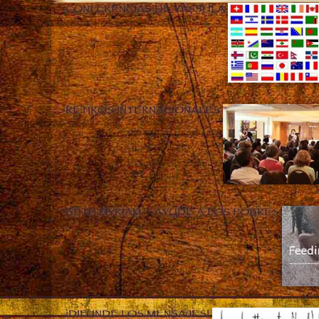
CONFERENCIAS DE VASSULA
RETIROS INTERNACIONALES
BETH MYRIAM – AYUDE A LOS POBRES
¡DIFUNDE LOS MENSAJES!