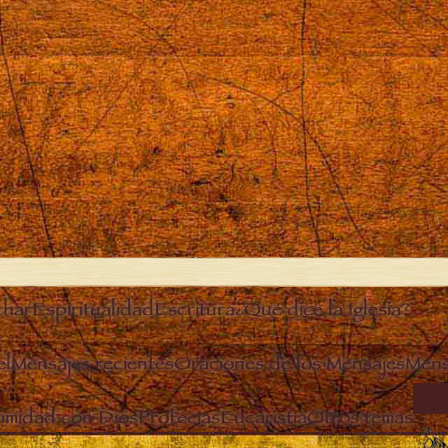
char
Espiritualidad
Escritura
¿Qué dice la Iglesia?
el
Mensajes recientes
Oraciones de los Mensajes
Mens
ANG
timidad con Dios
Profecías
Eucaristía
Otros temas