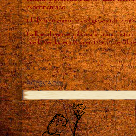
experimentado..
El clero cristiano, los religiosos y la je
La llamada no se aplica sólo a los cristia
que la Verdadera Vida en Dios ha tenido 
Close
ACERCA DE