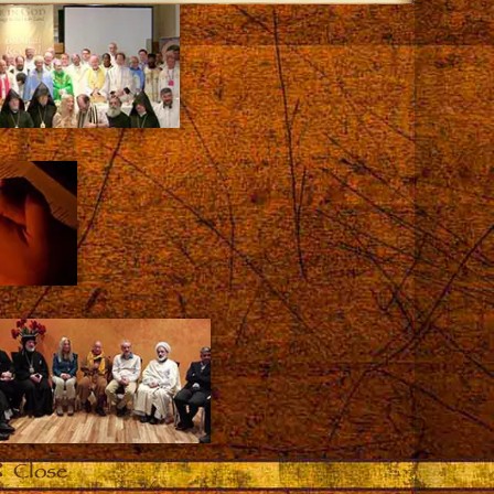
Close