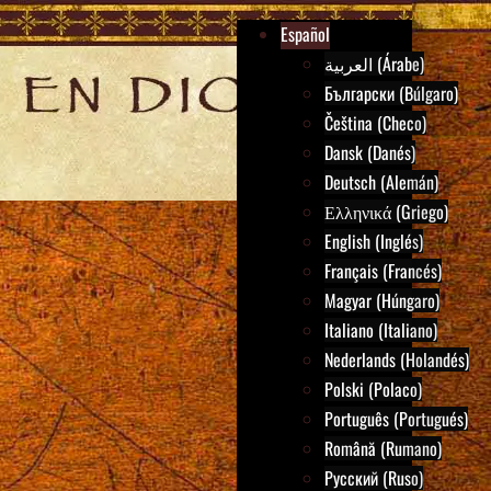
Español
العربية (Árabe)
Български (Búlgaro)
Čeština (Checo)
Dansk (Danés)
Deutsch (Alemán)
Ελληνικά (Griego)
English (Inglés)
Français (Francés)
Magyar (Húngaro)
Italiano (Italiano)
Nederlands (Holandés)
Polski (Polaco)
Português (Portugués)
Română (Rumano)
Русский (Ruso)