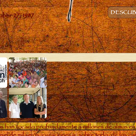
DESCUBR
s han tocado profundamente a millones de almas en
io de milagros, curaciones y, sobre todo, de los c