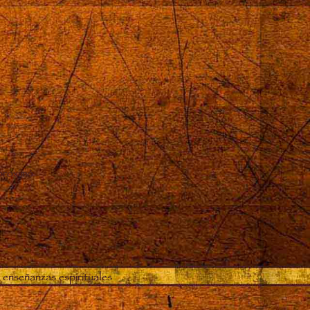
proximó
 enseñanzas espirituales