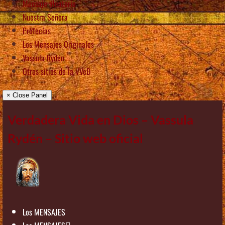
Mensaje aleatorio
Nuestra Señora
Profecías
Los Mensajes Originales
Vassula Rydén
Otros sitios de la VVeD
× Close Panel
Verdadera Vida en Dios – Vassula
Rydén – Sitio web oficial
Los MENSAJES