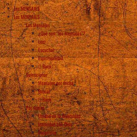
Los MENSAJES
Los MENSAJES
Los Mensajes
¿Qué son “los Mensajes”?
Leer
Escuchar
Espiritualidad
Back
Seleccionar
Mensajes por fecha
Buscar
Back
Por temas
Unidad en la diversidad
Intimidad con Dios
Eucaristía