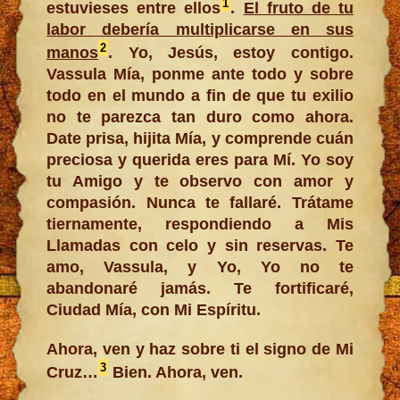
1
estuvieses entre ellos
.
El fruto de tu
labor debería multiplicarse en sus
2
manos
. Yo, Jesús, estoy contigo.
Vassula Mía, ponme ante todo y sobre
todo en el mundo a fin de que tu exilio
no te parezca tan duro como ahora.
Date prisa, hijita Mía, y comprende cuán
preciosa y querida eres para Mí. Yo soy
tu Amigo y te observo con amor y
compasión. Nunca te fallaré. Trátame
tiernamente, respondiendo a Mis
Llamadas con celo y sin reservas. Te
amo, Vassula, y Yo, Yo no te
abandonaré jamás. Te fortificaré,
Ciudad Mía, con Mi Espíritu.
Ahora, ven y haz sobre ti el signo de Mi
3
Cruz…
Bien. Ahora, ven.