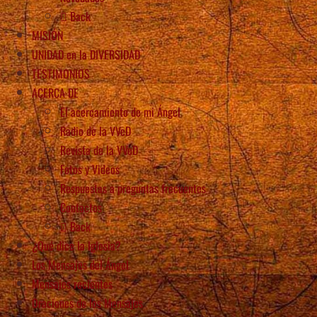
Back
MISIÓN
UNIDAD en la DIVERSIDAD
TESTIMONIOS
ACERCA DE
El acercamiento de mi Ángel
Radio de la VVeD
Revista de la VVeD
Fotos y Videos
Respuestas a preguntas frecuentes
Contactos
Back
¿Qué dice la Iglesia?
Los Mensajes del Ángel
Mensajes recientes
Oraciones de los Mensajes