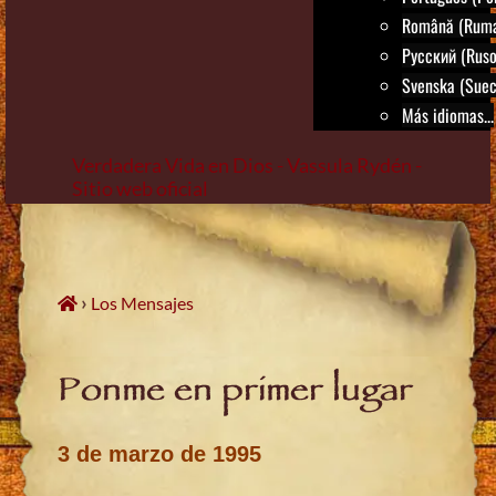
Română (Rum
Русский (Ruso
Svenska (Suec
Más idiomas...
Verdadera Vida en Dios - Vassula Rydén -
Sitio web oficial
Skip
to
content
›
Los Mensajes
Ponme en primer lugar
3 de marzo de 1995