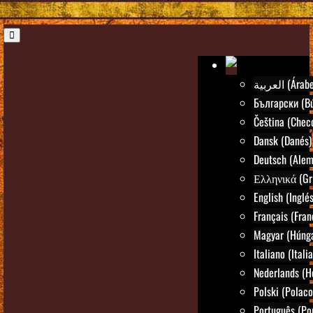
العربية (Árab
Български (Bú
Čeština (Chec
Dansk (Danés)
Deutsch (Alem
Ελληνικά (Gr
English (Inglés
Français (Fran
Magyar (Húng
Italiano (Itali
Nederlands (H
Polski (Polaco
Português (Po