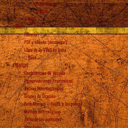
Otros temas
Back
Back
LIBROS
Librería
PDF y eBooks (descargar)
Libro de la VVeD en línea
Back
EVENTOS
Conferencias de Vassula
Peregrinaciones Ecuménicas
Retiros Internacionales
Grupos de Oración
Beth Myriam – Ayude a los pobres
Diálogo interreligioso
¡Difunde los mensajes!
Novedades