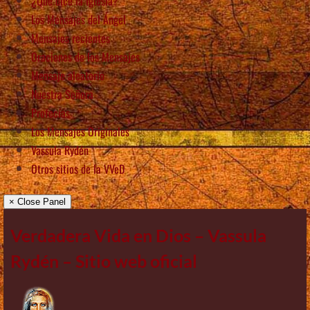
¿Qué dice la Iglesia?
Los Mensajes del Ángel
Mensajes recientes
Oraciones de los Mensajes
Mensaje aleatorio
Nuestra Señora
Profecías
Los Mensajes Originales
Vassula Rydén
Otros sitios de la VVeD
× Close Panel
Verdadera Vida en Dios – Vassula
Rydén – Sitio web oficial