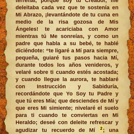
terrenal, porque soy tu Creador, me
deleitaba cada vez que te sostenía en
Mi Abrazo, ¡levantándote de tu cuna en
medio de la risa gozosa de Mis
Ángeles! te acariciaba con Amor
mientras tú Me sonreías, y como un
padre que habla a su bebé, te hablé
diciéndote: “te ligaré a Mí para siempre,
pequeña, guiaré tus pasos hacia Mí,
durante todos los años venideros, y
velaré sobre ti cuando estés acostada;
y cuando llegue la aurora, te hablaré
con Instrucción y Sabiduría,
recordándote que Yo Soy tu Padre y
que tú eres Mía; que desciendes de Mí y
que eres Mi simiente; nivelaré el suelo
para ti cuando te conviertas en Mi
Heraldo; deseé con deleite refrescar y
2
agudizar tu recuerdo de Mí
; una