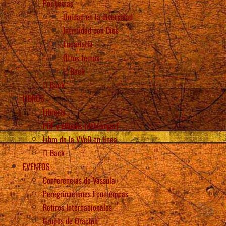
Por temas
Unidad en la diversidad
Intimidad con Dios
Eucaristía
Otros temas
Back
Back
LIBROS
Librería
PDF y eBooks (descargar)
Libro de la VVeD en línea
Back
EVENTOS
Conferencias de Vassula
Peregrinaciones Ecuménicas
Retiros Internacionales
Grupos de Oración