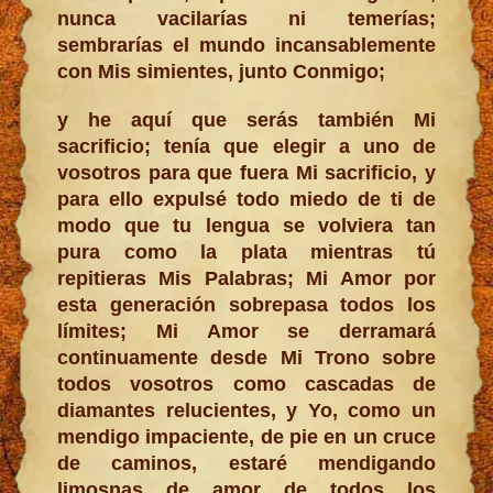
nunca vacilarías ni temerías;
sembrarías el mundo incansablemente
con Mis simientes, junto Conmigo;
y he aquí que serás también Mi
sacrificio; tenía que elegir a uno de
vosotros para que fuera Mi sacrificio, y
para ello expulsé todo miedo de ti de
modo que tu lengua se volviera tan
pura como la plata mientras tú
repitieras Mis Palabras; Mi Amor por
esta generación sobrepasa todos los
límites; Mi Amor se derramará
continuamente desde Mi Trono sobre
todos vosotros como cascadas de
diamantes relucientes, y Yo, como un
mendigo impaciente, de pie en un cruce
de caminos, estaré mendigando
limosnas de amor de todos los