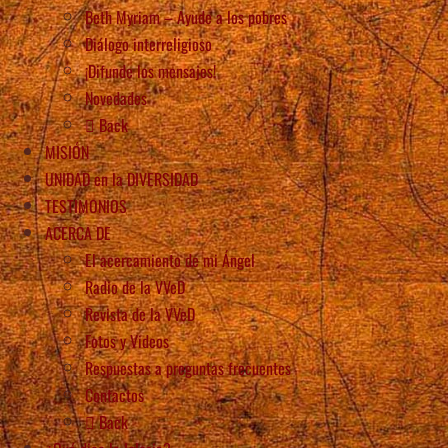
Beth Myriam – Ayude a los pobres
Diálogo interreligioso
¡Difunde los mensajes!
Novedades
Back
MISIÓN
UNIDAD en la DIVERSIDAD
TESTIMONIOS
ACERCA DE
El acercamiento de mi Ángel
Radio de la VVeD
Revista de la VVeD
Fotos y Videos
Respuestas a preguntas frecuentes
Contactos
Back