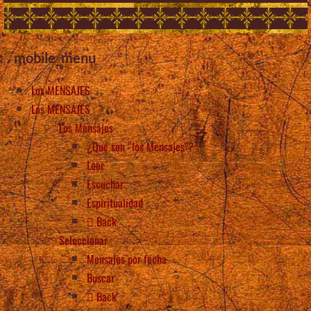
mobile_menu
Los MENSAJES
Los MENSAJES
Los Mensajes
¿Qué son “los Mensajes”?
Leer
Escuchar
Espiritualidad
Back
Seleccionar
Mensajes por fecha
Buscar
Back