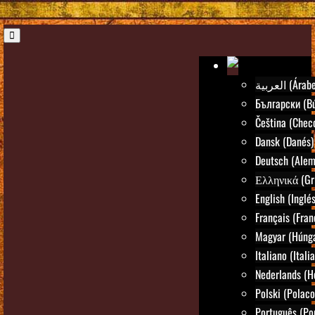
العربية (Árab
Български (Bú
Čeština (Chec
Dansk (Danés)
Deutsch (Alem
Ελληνικά (Gr
English (Inglés
Français (Fran
Magyar (Húng
Italiano (Itali
Nederlands (H
Polski (Polaco
Português (Po