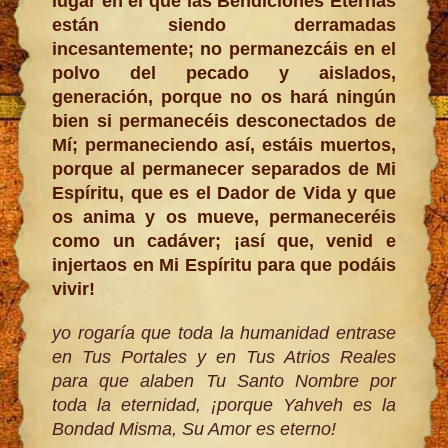
lugar en el que las Bendiciones Eternas
están siendo derramadas
incesantemente; no permanezcáis en el
polvo del pecado y aislados,
generación, porque no os hará ningún
bien si permanecéis desconectados de
Mí; permaneciendo así, estáis muertos,
porque al permanecer separados de Mi
Espíritu, que es el Dador de Vida y que
os anima y os mueve, permaneceréis
como un cadáver; ¡así que, venid e
injertaos en Mi Espíritu para que podáis
vivir!
yo rogaría que toda la humanidad entrase
en Tus Portales y en Tus Atrios Reales
para que alaben Tu Santo Nombre por
toda la eternidad, ¡porque Yahveh es la
Bondad Misma, Su Amor es eterno!