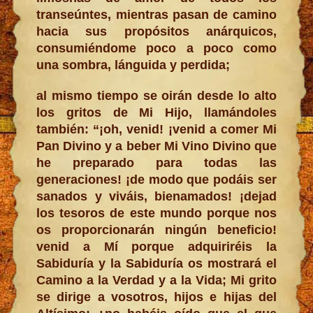
transeúntes, mientras pasan de camino
hacia sus propósitos anárquicos,
consumiéndome poco a poco como
una sombra, lánguida y perdida;
al mismo tiempo se oirán desde lo alto
los gritos de Mi Hijo, llamándoles
también: “¡oh, venid! ¡venid a comer Mi
Pan Divino y a beber Mi Vino Divino que
he preparado para todas las
generaciones! ¡de modo que podáis ser
sanados y viváis, bienamados! ¡dejad
los tesoros de este mundo porque nos
os proporcionarán ningún beneficio!
venid a Mí porque adquiriréis la
Sabiduría y la Sabiduría os mostrará el
Camino a la Verdad y a la Vida; Mi grito
se dirige a vosotros, hijos e hijas del