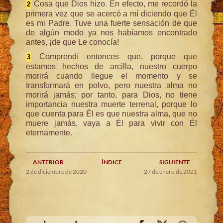
Cosa que Dios hizo. En efecto, me recordó la
2
primera vez que se acercó a mí diciendo que Él
es mi Padre. Tuve una fuerte sensación de que
de algún modo ya nos habíamos encontrado
antes, ¡de que Le conocía!
Comprendí entonces que, porque que
3
estamos hechos de arcilla, nuestro cuerpo
morirá cuando llegue el momento y se
transformará en polvo, pero nuestra alma no
morirá jamás; por tanto, para Dios, no tiene
importancia nuestra muerte terrenal, porque lo
que cuenta para Él es que nuestra alma, que no
muere jamás, vaya a Él para vivir con Él
eternamente.
ANTERIOR
ÍNDICE
SIGUIENTE
2 de diciembre de 2020
27 de enero de 2021