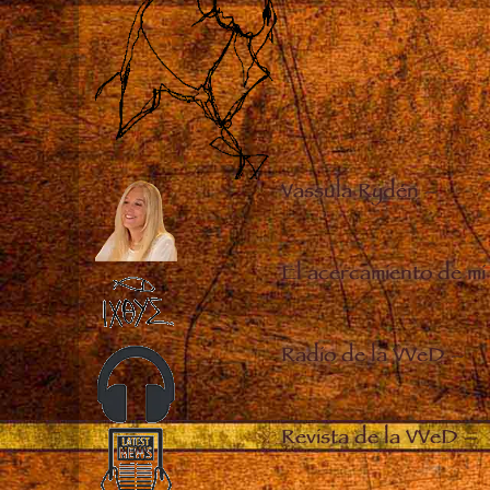
Vassula Rydén
–
El acercamiento de mi
Radio de la VVeD
–
Revista de la VVeD
–