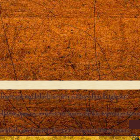
char
Espiritualidad
Escritura
¿Qué dice la Iglesia?
el
Mensajes recientes
Oraciones de los Mensajes
Mens
ANG
timidad con Dios
Profecías
Eucaristía
Otros temas