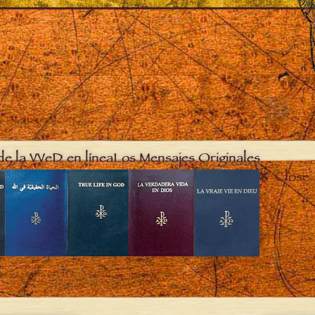
de la VVeD en línea
Los Mensajes Originales
Close