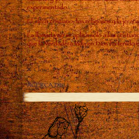
experimentado..
El clero cristiano, los religiosos y la je
La llamada no se aplica sólo a los cristia
que la Verdadera Vida en Dios ha tenido 
Close
ACERCA DE