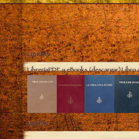
LIBROS
Librería
PDF y eBooks (descargar)
Libro 
MISIÓN