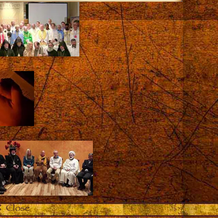
Close