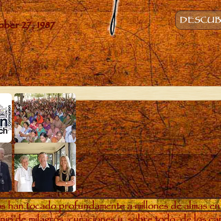
DESCUBR
s han tocado profundamente a millones de almas en
io de milagros, curaciones y, sobre todo, de los c