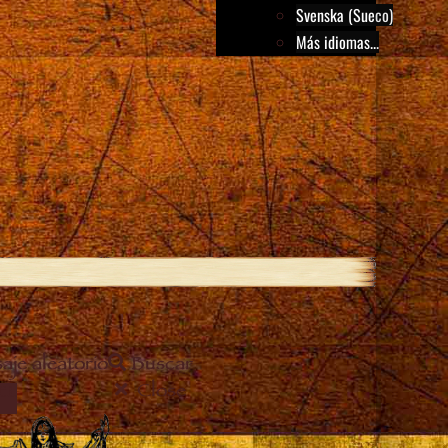
Svenska (Sueco)
Más idiomas...
aje aleatorio
Buscar
Close
EL