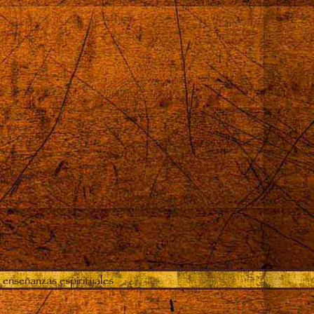
proximó
 enseñanzas espirituales