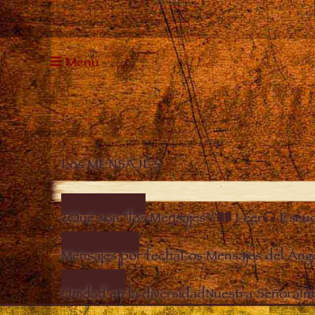
Menu
Los MENSAJES
LOS MENSAJES
¿Qué son “los Mensajes”?
Leer
Escu
SELECCIONAR
Mensajes por fecha
Los Mensajes del Áng
POR TEMAS
Unidad en la diversidad
Nuestra Señora
In