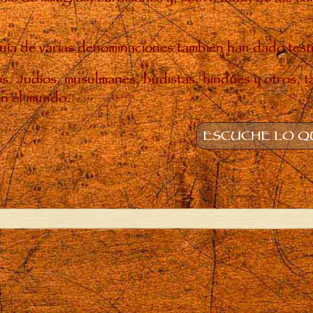
rarquía de varias denominaciones también han dado tes
nos. Judíos, musulmanes, budistas, hindúes y otros, 
en el mundo.
ESCUCHE LO QU