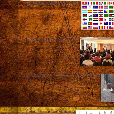
CONFERENCIAS DE VASSULA
RETIROS INTERNACIONALES
BETH MYRIAM – AYUDE A LOS POBRES
¡DIFUNDE LOS MENSAJES!