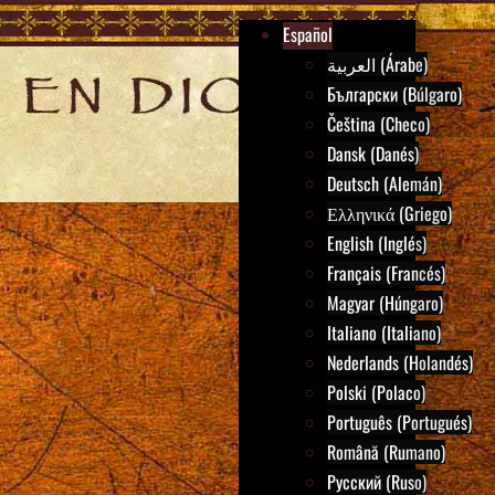
Español
العربية (Árabe)
Български (Búlgaro)
Čeština (Checo)
Dansk (Danés)
Deutsch (Alemán)
Ελληνικά (Griego)
English (Inglés)
Français (Francés)
Magyar (Húngaro)
Italiano (Italiano)
Nederlands (Holandés)
Polski (Polaco)
Português (Portugués)
Română (Rumano)
Русский (Ruso)