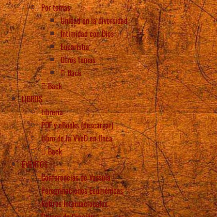
Por temas
Unidad en la diversidad
Intimidad con Dios
Eucaristía
Otros temas
Back
Back
LIBROS
Librería
PDF y eBooks (descargar)
Libro de la VVeD en línea
Back
EVENTOS
Conferencias de Vassula
Peregrinaciones Ecuménicas
Retiros Internacionales
Grupos de Oración