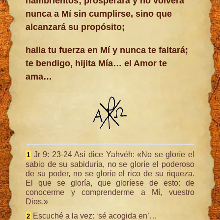
hambrientos; prosperará y no volverá
nunca a Mí sin cumplirse, sino que
alcanzará su propósito;
halla tu fuerza en Mí y nunca te faltará;
te bendigo, hijita Mía… el Amor te
ama…
Jr 9: 23-24 Así dice Yahvéh: «No se gloríe el
1
sabio de su sabiduría, no se gloríe el poderoso
de su poder, no se gloríe el rico de su riqueza.
El que se gloría, que gloríese de esto: de
conocerme y comprenderme a Mí, vuestro
Dios.»
Escuché a la vez: ‘sé acogida en’…
2