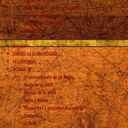
Beth Myriam – Ayude a los pobres
Diálogo interreligioso
¡Difunde los mensajes!
Novedades
Back
MISIÓN
UNIDAD en la DIVERSIDAD
TESTIMONIOS
ACERCA DE
El acercamiento de mi Ángel
Radio de la VVeD
Revista de la VVeD
Fotos y Videos
Respuestas a preguntas frecuentes
Contactos
Back