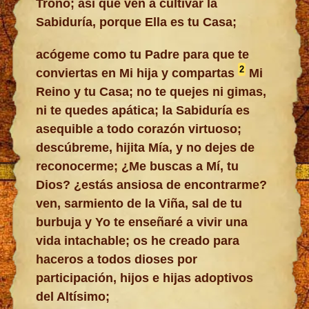
Trono; así que ven a cultivar la
Sabiduría, porque Ella es tu Casa;
acógeme como tu Padre para que te
2
conviertas en Mi hija y compartas
Mi
Reino y tu Casa; no te quejes ni gimas,
ni te quedes apática; la Sabiduría es
asequible a todo corazón virtuoso;
descúbreme, hijita Mía, y no dejes de
reconocerme; ¿Me buscas a Mí, tu
Dios? ¿estás ansiosa de encontrarme?
ven, sarmiento de la Viña, sal de tu
burbuja y Yo te enseñaré a vivir una
vida intachable; os he creado para
haceros a todos dioses por
participación, hijos e hijas adoptivos
del Altísimo;