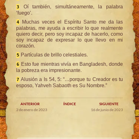
Oí también, simultáneamente, la palabra
3
‘fuego’.
Muchas veces el Espíritu Santo me da las
4
palabras, me ayuda a escribir lo que realmente
quiero decir, pero soy incapaz de hacerlo, como
soy incapaz de expresar lo que llevo en mi
corazón.
Partículas de brillo celestiales.
5
Esto fue mientras vivía en Bangladesh, donde
6
la pobreza era impresionante.
Alusión a Is 54, 5: “…porque tu Creador es tu
7
esposo, Yahveh Sabaoth es Su Nombre.”
ANTERIOR
ÍNDICE
SIGUIENTE
2 de enero de 2023
16 de junio de 2023