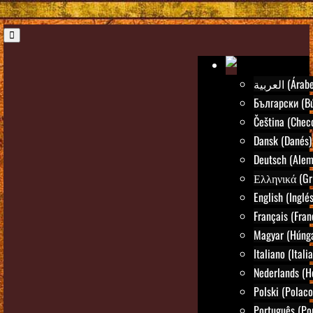
العربية (Árab
Български (Bú
Čeština (Chec
Dansk (Danés)
Deutsch (Alem
Ελληνικά (Gr
English (Inglés
Français (Fran
Magyar (Húng
Italiano (Itali
Nederlands (H
Polski (Polaco
Português (Po