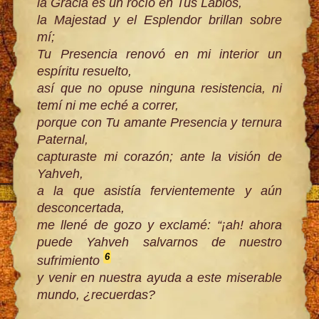
la Gracia es un rocío en Tus Labios,
la Majestad y el Esplendor brillan sobre
mí;
Tu Presencia renovó en mi interior un
espíritu resuelto,
así que no opuse ninguna resistencia, ni
temí ni me eché a correr,
porque con Tu amante Presencia y ternura
Paternal,
capturaste mi corazón; ante la visión de
Yahveh,
a la que asistía fervientemente y aún
desconcertada,
me llené de gozo y exclamé: “¡ah! ahora
puede Yahveh salvarnos de nuestro
6
sufrimiento
y venir en nuestra ayuda a este miserable
mundo, ¿recuerdas?