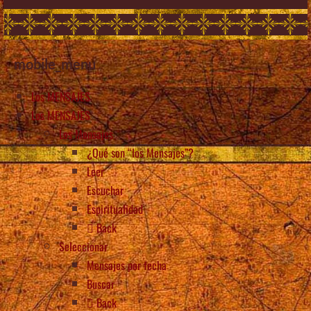
mobile_menu
Los MENSAJES
Los MENSAJES
Los Mensajes
¿Qué son “los Mensajes”?
Leer
Escuchar
Espiritualidad
Back
Seleccionar
Mensajes por fecha
Buscar
Back