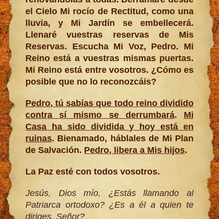
el Cielo Mi rocío de Rectitud, como una
lluvia, y Mi Jardín se embellecerá.
Llenaré vuestras reservas de Mis
Reservas. Escucha Mi Voz, Pedro. Mi
Reino está a vuestras mismas puertas.
Mi Reino está entre vosotros. ¿Cómo es
posible que no lo reconozcáis?
Pedro, tú sabías que todo reino dividido
contra sí mismo se derrumbará
.
Mi
Casa ha sido dividida y hoy está en
ruinas
. Bienamado, háblales de Mi Plan
de Salvación.
Pedro, libera a Mis hijos
.
La Paz esté con todos vosotros.
Jesús, Dios mío, ¿Estás llamando al
Patriarca ortodoxo? ¿Es a él a quien te
diriges, Señor?