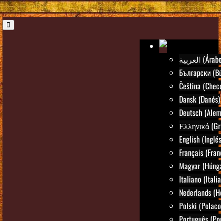
العربية (Árab
Български (Bú
Čeština (Chec
Dansk (Danés)
Deutsch (Alem
Ελληνικά (Gr
English (Inglés
Français (Fran
Magyar (Húng
Italiano (Itali
Nederlands (H
Polski (Polaco
Português (Po