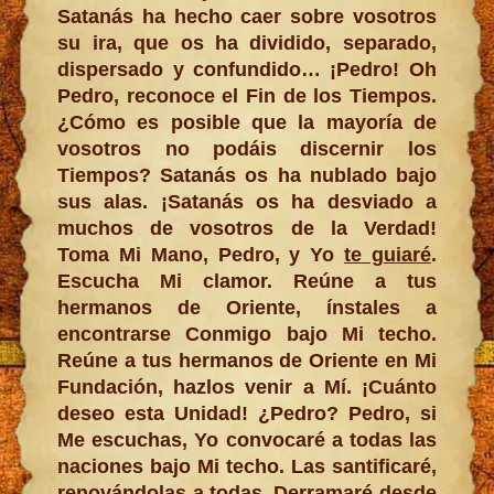
Satanás ha hecho caer sobre vosotros
su ira, que os ha dividido, separado,
dispersado y confundido… ¡Pedro! Oh
Pedro, reconoce el Fin de los Tiempos.
¿Cómo es posible que la mayoría de
vosotros no podáis discernir los
Tiempos? Satanás os ha nublado bajo
sus alas. ¡Satanás os ha desviado a
muchos de vosotros de la Verdad!
Toma Mi Mano, Pedro, y Yo
te guiaré
.
Escucha Mi clamor. Reúne a tus
hermanos de Oriente, ínstales a
encontrarse Conmigo bajo Mi techo.
Reúne a tus hermanos de Oriente en Mi
Fundación, hazlos venir a Mí. ¡Cuánto
deseo esta Unidad! ¿Pedro? Pedro, si
Me escuchas, Yo convocaré a todas las
naciones bajo Mi techo. Las santificaré,
renovándolas a todas. Derramaré desde