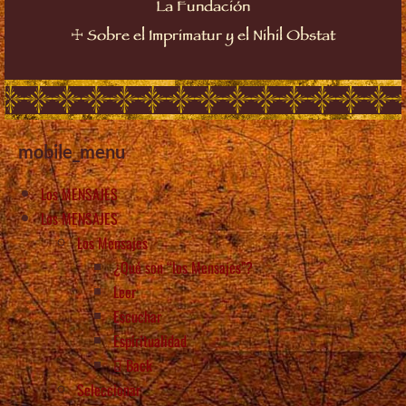
La Fundación
☩
Sobre el Imprimatur y el Nihil Obstat
mobile_menu
Los MENSAJES
Los MENSAJES
Los Mensajes
¿Qué son “los Mensajes”?
Leer
Escuchar
Espiritualidad
Back
Seleccionar