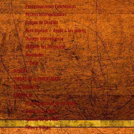
Peregrinaciones Ecuménicas
Retiros Internacionales
Grupos de Oración
Beth Myriam – Ayude a los pobres
Diálogo interreligioso
¡Difunde los mensajes!
Novedades
Back
MISIÓN
UNIDAD en la DIVERSIDAD
TESTIMONIOS
ACERCA DE
El acercamiento de mi Ángel
Radio de la VVeD
Revista de la VVeD
Fotos y Videos