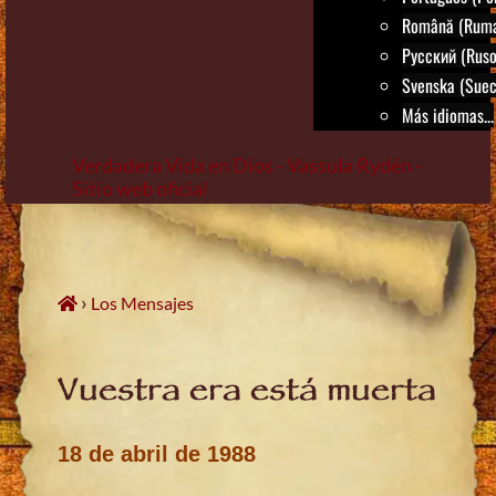
Română (Rum
Русский (Ruso
Svenska (Suec
Más idiomas...
Verdadera Vida en Dios - Vassula Rydén -
Sitio web oficial
Skip
to
content
›
Los Mensajes
Vuestra era está muerta
18 de abril de 1988