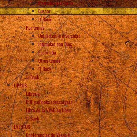
Mensajes por fecha
Buscar
Back
Por temas
Unidad en la diversidad
Intimidad con Dios
Eucaristía
Otros temas
Back
Back
LIBROS
Librería
PDF y eBooks (descargar)
Libro de la VVeD en línea
Back
EVENTOS
Conferencias de Vassula