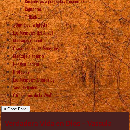
Respuestas a preguntas frecuentes
Contactos
Back
¿Qué dice la Iglesia?
Los Mensajes del Ángel
Mensajes recientes
Oraciones de los Mensajes
Mensaje aleatorio
Nuestra Señora
Profecías
Los Mensajes Originales
Vassula Rydén
Otros sitios de la VVeD
× Close Panel
Verdadera Vida en Dios – Vassula