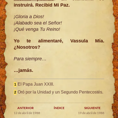
instruirá. Recibid Mi Paz.
¡Gloria a Dios!
¡Alabado sea el Señor!
¡Qué venga Tu Reino!
Yo te alimentaré, Vassula Mía.
¿Nosotros?
Para siempre…
…jamás.
El Papa Juan XXIII.
1
Oró por la Unidad y un Segundo Pentecostés.
2
ANTERIOR
ÍNDICE
SIGUIENTE
12 de abril de 1988
19 de abril de 1988