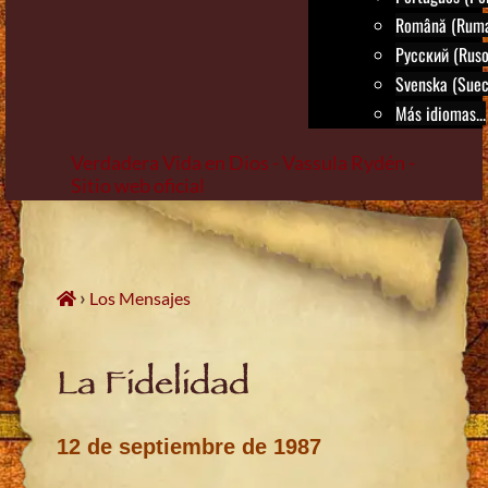
Română (Rum
Русский (Ruso
Svenska (Suec
Más idiomas...
Verdadera Vida en Dios - Vassula Rydén -
Sitio web oficial
Skip
to
content
›
Los Mensajes
La Fidelidad
12 de septiembre de 1987