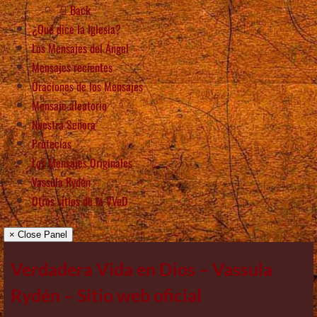
Back
¿Qué dice la Iglesia?
Los Mensajes del Ángel
Mensajes recientes
Oraciones de los Mensajes
Mensaje aleatorio
Nuestra Señora
Profecías
Los Mensajes Originales
Vassula Rydén
Otros sitios de la VVeD
× Close Panel
Verdadera Vida en Dios – Vassula
Rydén – Sitio web oficial