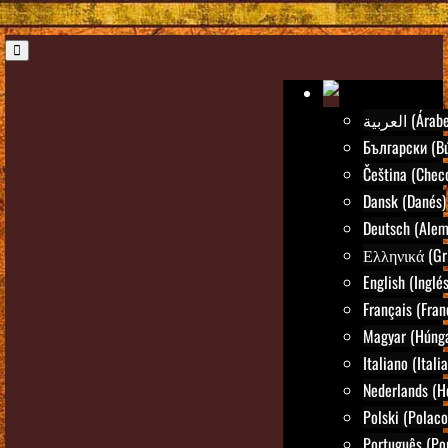
العربية (Árab
Български (Bú
Čeština (Chec
Dansk (Danés)
Deutsch (Alem
Ελληνικά (Gr
English (Inglés
Français (Fran
Magyar (Húng
Italiano (Itali
Nederlands (H
Polski (Polaco
Português (Po