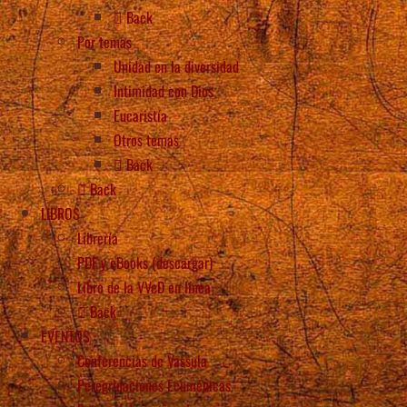
Back
Por temas
Unidad en la diversidad
Intimidad con Dios
Eucaristía
Otros temas
Back
Back
LIBROS
Librería
PDF y eBooks (descargar)
Libro de la VVeD en línea
Back
EVENTOS
Conferencias de Vassula
Peregrinaciones Ecuménicas