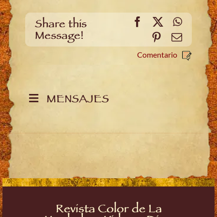
Facebook
X
WhatsA
Share this
Message!
Pinterest
Email
Comentario
MENSAJES
Revista Color de La