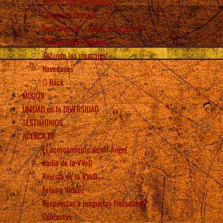
Retiros Internacionales
Grupos de Oración
Beth Myriam – Ayude a los pobres
Diálogo interreligioso
¡Difunde los mensajes!
Novedades
Back
MISIÓN
UNIDAD en la DIVERSIDAD
TESTIMONIOS
ACERCA DE
El acercamiento de mi Ángel
Radio de la VVeD
Revista de la VVeD
Fotos y Videos
Respuestas a preguntas frecuentes
Contactos