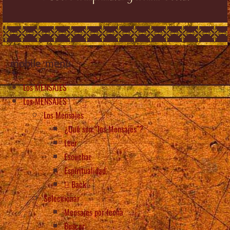
mobile_menu
Los MENSAJES
Los MENSAJES
Los Mensajes
¿Qué son “los Mensajes”?
Leer
Escuchar
Espiritualidad
Back
Seleccionar
Mensajes por fecha
Buscar