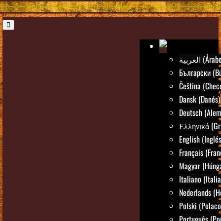
العربية (Árab
Български (Bú
Čeština (Chec
Dansk (Danés)
Deutsch (Alem
Ελληνικά (Gr
English (Inglés
Français (Fran
Magyar (Húng
Italiano (Itali
Nederlands (H
Polski (Polaco
Português (Po