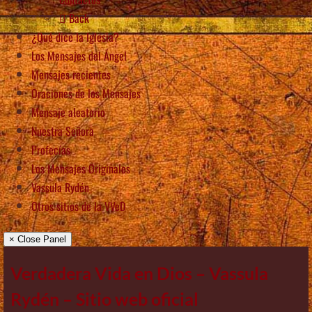
Back
¿Qué dice la Iglesia?
Los Mensajes del Ángel
Mensajes recientes
Oraciones de los Mensajes
Mensaje aleatorio
Nuestra Señora
Profecías
Los Mensajes Originales
Vassula Rydén
Otros sitios de la VVeD
× Close Panel
Verdadera Vida en Dios – Vassula
Rydén – Sitio web oficial