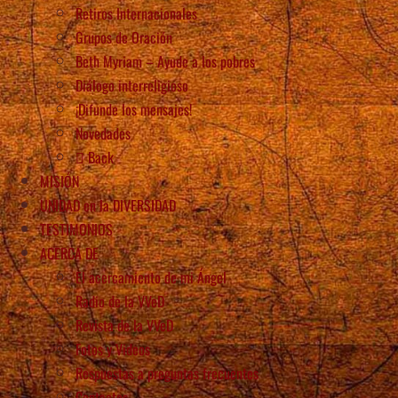
Retiros Internacionales
Grupos de Oración
Beth Myriam – Ayude a los pobres
Diálogo interreligioso
¡Difunde los mensajes!
Novedades
Back
MISIÓN
UNIDAD en la DIVERSIDAD
TESTIMONIOS
ACERCA DE
El acercamiento de mi Ángel
Radio de la VVeD
Revista de la VVeD
Fotos y Videos
Respuestas a preguntas frecuentes
Contactos