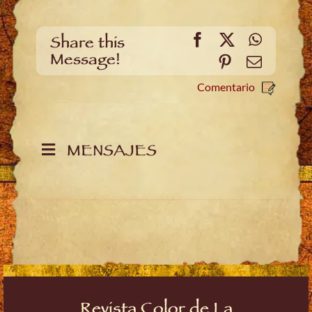
Facebook
X
WhatsA
Share this
Message!
Pinterest
Email
Comentario
MENSAJES
Revista Color de La