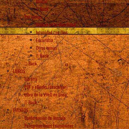
Buscar
Back
Por temas
Unidad en la diversidad
Intimidad con Dios
Eucaristía
Otros temas
Back
Back
LIBROS
Librería
PDF y eBooks (descargar)
Libro de la VVeD en línea
Back
EVENTOS
Conferencias de Vassula
Peregrinaciones Ecuménicas