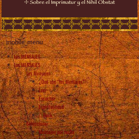
☩
Sobre el Imprimatur y el Nihil Obstat
mobile_menu
Los MENSAJES
Los MENSAJES
Los Mensajes
¿Qué son “los Mensajes”?
Leer
Escuchar
Espiritualidad
Back
Seleccionar
Mensajes por fecha