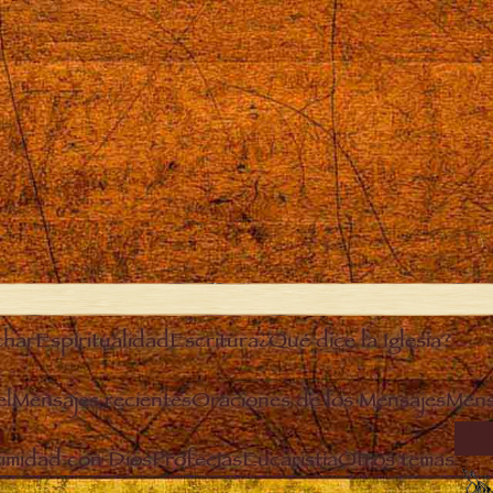
char
Espiritualidad
Escritura
¿Qué dice la Iglesia?
el
Mensajes recientes
Oraciones de los Mensajes
Mens
ANG
timidad con Dios
Profecías
Eucaristía
Otros temas