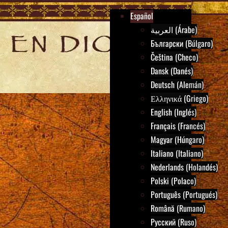
Español
العربية (Árabe)
Български (Búlgaro)
Čeština (Checo)
Dansk (Danés)
Deutsch (Alemán)
Ελληνικά (Griego)
English (Inglés)
Français (Francés)
Magyar (Húngaro)
Italiano (Italiano)
Nederlands (Holandés)
Polski (Polaco)
Português (Portugués)
Română (Rumano)
Русский (Ruso)