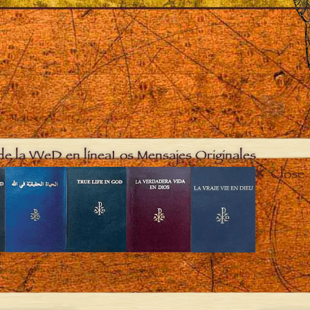
de la VVeD en línea
Los Mensajes Originales
Close