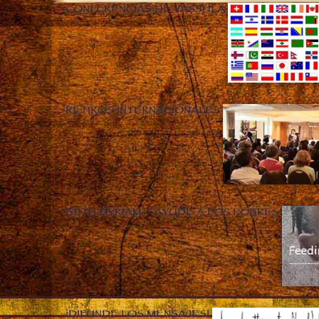
CONFERENCIAS DE VASSULA
RETIROS INTERNACIONALES
BETH MYRIAM – AYUDE A LOS POBRES
¡DIFUNDE LOS MENSAJES!