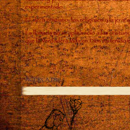
experimentado..
El clero cristiano, los religiosos y la je
La llamada no se aplica sólo a los cristia
que la Verdadera Vida en Dios ha tenido 
Close
ACERCA DE