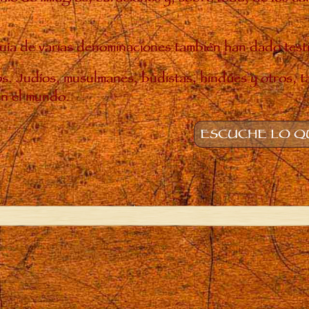
rarquía de varias denominaciones también han dado tes
nos. Judíos, musulmanes, budistas, hindúes y otros, 
en el mundo.
ESCUCHE LO QU