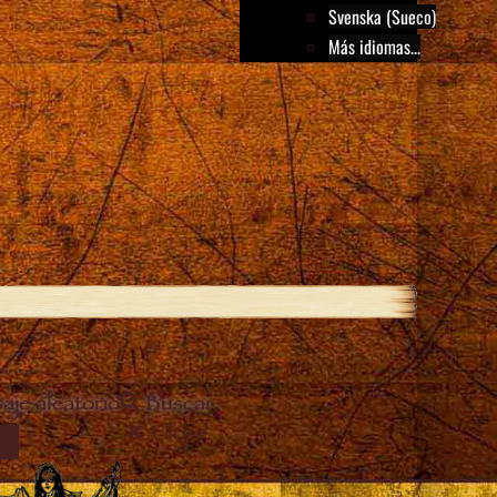
Svenska (Sueco)
Más idiomas...
aje aleatorio
Buscar
Close
EL