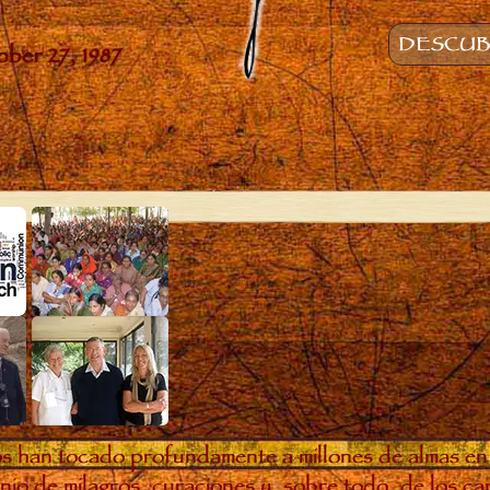
DESCUBR
s han tocado profundamente a millones de almas en
io de milagros, curaciones y, sobre todo, de los c