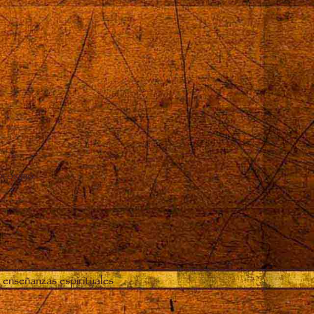
proximó
 enseñanzas espirituales