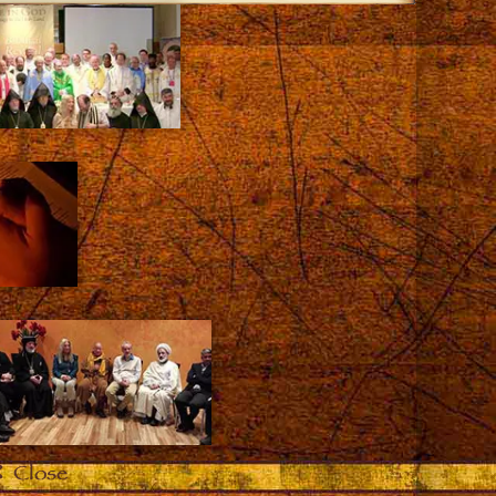
Close