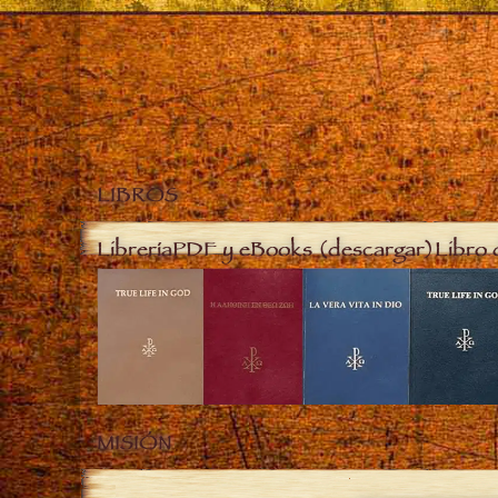
LIBROS
Librería
PDF y eBooks (descargar)
Libro 
MISIÓN