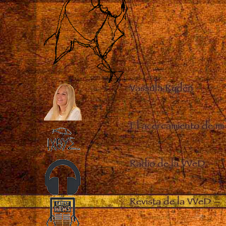
Vassula Rydén
–
El acercamiento de mi
Radio de la VVeD
–
Revista de la VVeD
–