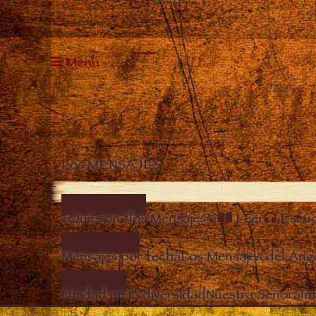
Menu
Los MENSAJES
LOS MENSAJES
¿Qué son “los Mensajes”?
Leer
Escu
SELECCIONAR
Mensajes por fecha
Los Mensajes del Áng
POR TEMAS
Unidad en la diversidad
Nuestra Señora
In