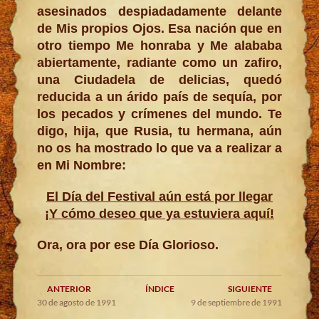
asesinados despiadadamente delante
de Mis propios Ojos. Esa nación que en
otro tiempo Me honraba y Me alababa
abiertamente, radiante como un zafiro,
una Ciudadela de delicias, quedó
reducida a un árido país de sequía, por
los pecados y crímenes del mundo. Te
digo, hija, que Rusia, tu hermana, aún
no os ha mostrado lo que va a realizar a
en Mi Nombre:
El Día del Festival aún está por llegar
¡Y cómo deseo que ya estuviera aquí!
Ora, ora por ese Día Glorioso.
ANTERIOR
ÍNDICE
SIGUIENTE
30 de agosto de 1991
9 de septiembre de 1991