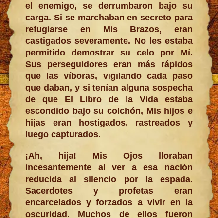
el enemigo, se derrumbaron bajo su
carga. Si se marchaban en secreto para
refugiarse en Mis Brazos, eran
castigados severamente. No les estaba
permitido demostrar su celo por Mí.
Sus perseguidores eran más rápidos
que las víboras, vigilando cada paso
que daban, y si tenían alguna sospecha
de que El Libro de la Vida estaba
escondido bajo su colchón, Mis hijos e
hijas eran hostigados, rastreados y
luego capturados.
¡Ah, hija! Mis Ojos lloraban
incesantemente al ver a esa nación
reducida al silencio por la espada.
Sacerdotes y profetas eran
encarcelados y forzados a vivir en la
oscuridad. Muchos de ellos fueron