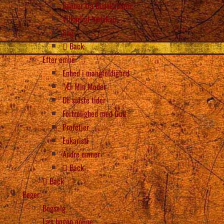
Bønner fra Budskaberne
Vilkårligt budskab
Søg
Back
Efter emne
Enhed i mangfoldighed
“Ær Min Moder
De sidste tider
Fortrolighed med Gud
Profetier
Eukaristi
Andre emner
Back
Back
Bøger
Bogsalg
Læs bogen online