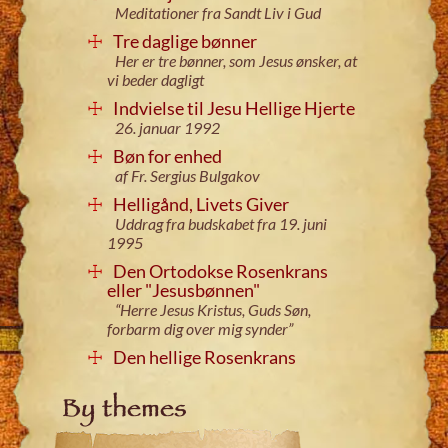
Meditationer fra Sandt Liv i Gud
Tre daglige bønner
Her er tre bønner, som Jesus ønsker, at
vi beder dagligt
Indvielse til Jesu Hellige Hjerte
26. januar 1992
Bøn for enhed
af Fr. Sergius Bulgakov
Helligånd, Livets Giver
Uddrag fra budskabet fra 19. juni
1995
Den Ortodokse Rosenkrans
eller "Jesusbønnen"
“Herre Jesus Kristus, Guds Søn,
forbarm dig over mig synder”
Den hellige Rosenkrans
By themes