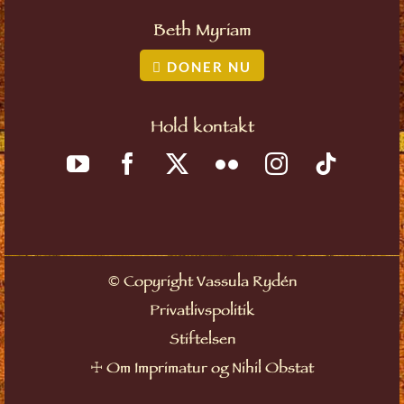
Beth Myriam
DONER NU
Hold kontakt
©
Copyright Vassula Rydén
Privatlivspolitik
Stiftelsen
☩
Om Imprimatur og Nihil Obstat