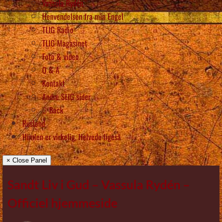
Vassula Rydén
Henvendelsen fra min Engel
TLIG Radio
TLIG Magasinet
Foto & video
Q & A
Kontakt
Andre SLIG sider
Back
Rusland
Himlen er virkelig, Helvede ligeså
× Close Panel
Sandt Liv i Gud – Vassula Rydén –
Officiel hjemmeside