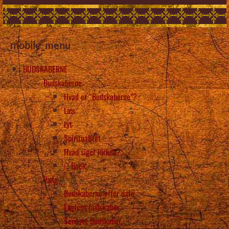
mobile_menu
BUDSKABERNE
Budskaberne
Hvad er “Budskaberne”?
Læs
Lyt
Spiritualitet
Hvad siger kirken?
Back
Vælg
Budskaberne efter dato
Englens budskaber
Seneste Budskaber