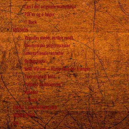
Læs i det originale manuskript
PDF’er og e-bøger
Back
MISSION
Vassulas møder verden rundt
Økumeniske pilgrimsrejser
Internationale retræter
Bedegrupper
Beth Myriam – Hjælp dem der trænger
Tværreligiøst kald
“Udbred budskaberne”!
Nyheder
Back
ENHED i MANGFOLDIGHED
VIDNESBYRD
OM