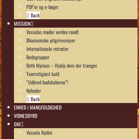
PDF’er og e-bøger
Back
MISSION
Vassulas møder verden rundt
Økumeniske pilgrimsrejser
Internationale retræter
Bedegrupper
Beth Myriam – Hjælp dem der trænger
Tværreligiøst kald
“Udbred budskaberne”!
Nyheder
Back
ENHED i MANGFOLDIGHED
VIDNESBYRD
OM
Vassula Rydén