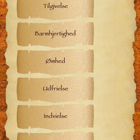
Tilgivelse
Barmhjertighed
Ømhed
Udfrielse
Indvielse