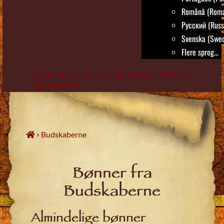
Română (Roma
Русский (Russ
Svenska (Swed
Flere sprog...
Sandt Liv i Gud - Vassula Rydén - Officiel
hjemmeside
Skip
to
content
›
Budskaberne
Bønner fra
Budskaberne
Almindelige bønner