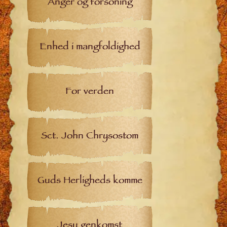
Anger og forsoning
Enhed i mangfoldighed
For verden
Sct. John Chrysostom
Guds Herligheds komme
Jesu genkomst