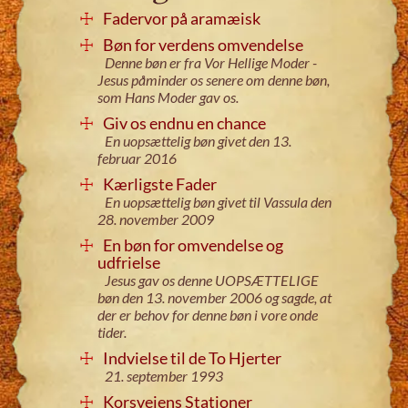
Fadervor på aramæisk
Bøn for verdens omvendelse
Denne bøn er fra Vor Hellige Moder -
Jesus påminder os senere om denne bøn,
som Hans Moder gav os.
Giv os endnu en chance
En uopsættelig bøn givet den 13.
februar 2016
Kærligste Fader
En uopsættelig bøn givet til Vassula den
28. november 2009
En bøn for omvendelse og
udfrielse
Jesus gav os denne UOPSÆTTELIGE
bøn den 13. november 2006 og sagde, at
der er behov for denne bøn i vore onde
tider.
Indvielse til de To Hjerter
21. september 1993
Korsvejens Stationer