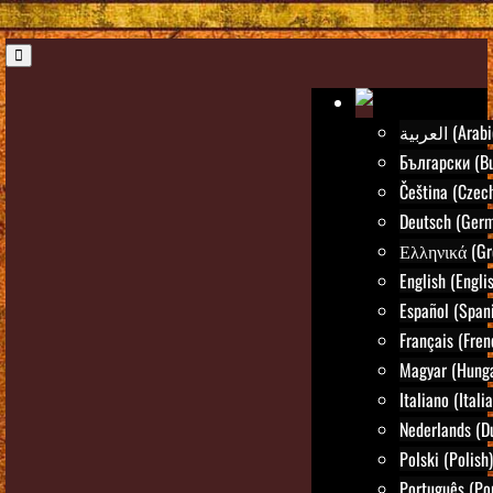
العربية (Ara
Български (Bu
Čeština (Czec
Deutsch (Ger
Ελληνικά (Gr
English (Engli
Español (Span
Français (Fren
Magyar (Hunga
Italiano (Itali
Nederlands (D
Polski (Polish)
Português (Po