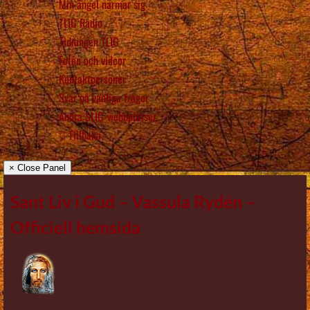
Min ängel närmar sig
TLIG Radio
Tidningen TLIG
Foton och videor
Kontaktpersoner
Svar på vanliga frågor
Andra SLIG-webbplatser
Tillbaka
× Close Panel
Sant Liv i Gud – Vassula Rydén –
Officiell hemsida