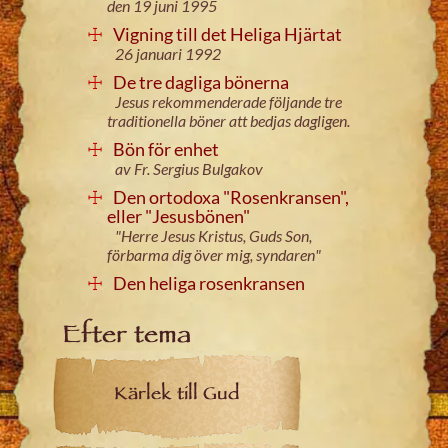
den 19 juni 1995
Vigning till det Heliga Hjärtat
26 januari 1992
De tre dagliga bönerna
Jesus rekommenderade följande tre
traditionella böner att bedjas dagligen.
Bön för enhet
av Fr. Sergius Bulgakov
Den ortodoxa "Rosenkransen",
eller "Jesusbönen"
"Herre Jesus Kristus, Guds Son,
förbarma dig över mig, syndaren"
Den heliga rosenkransen
Efter tema
Kärlek till Gud