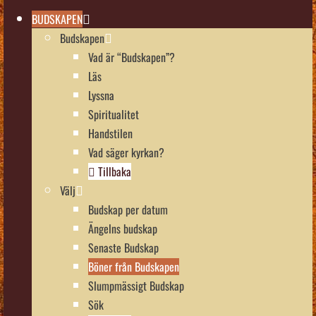
BUDSKAPEN
Budskapen
Vad är “Budskapen”?
Läs
Lyssna
Spiritualitet
Handstilen
Vad säger kyrkan?
Tillbaka
Välj
Budskap per datum
Ängelns budskap
Senaste Budskap
Böner från Budskapen
Slumpmässigt Budskap
Sök