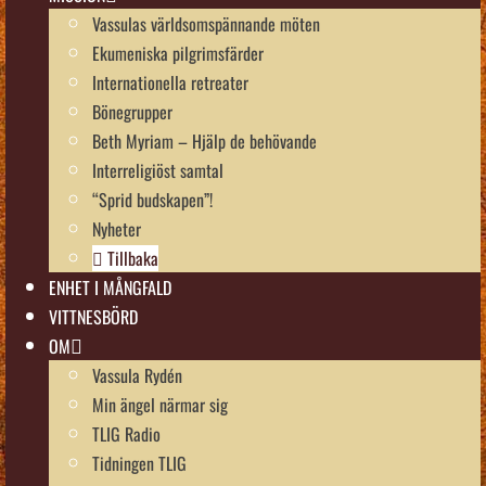
Vassulas världsomspännande möten
Ekumeniska pilgrimsfärder
Internationella retreater
Bönegrupper
Beth Myriam – Hjälp de behövande
Interreligiöst samtal
“Sprid budskapen”!
Nyheter
Tillbaka
ENHET I MÅNGFALD
VITTNESBÖRD
OM
Vassula Rydén
Min ängel närmar sig
TLIG Radio
Tidningen TLIG