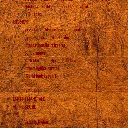
Himlen är verklig, men också helvetet
Tillbaka
MISSION
Vassulas världsomspännande möten
Ekumeniska pilgrimsfärder
Internationella retreater
Bönegrupper
Beth Myriam – Hjälp de behövande
Interreligiöst samtal
“Sprid budskapen”!
Nyheter
Tillbaka
ENHET I MÅNGFALD
VITTNESBÖRD
OM
Vassula Rydén