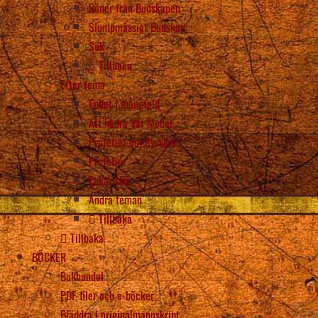
Böner från Budskapen
Slumpmässigt Budskap
Sök
Tillbaka
Efter tema
Enhet i mångfald
Att hedra Vår Moder
Profetior om Ryssland
Profetior
Eukaristin
Andra teman
Tillbaka
Tillbaka
BÖCKER
Bokhandel
PDF-filer och e-böcker
Bläddra i originalmanuskript