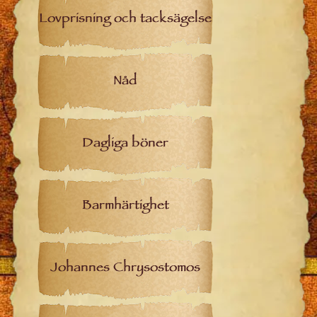
Lovprisning och tacksägelse
Nåd
Dagliga böner
Barmhärtighet
Johannes Chrysostomos