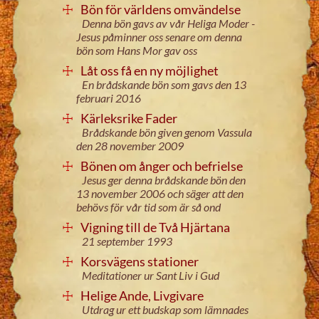
Bön för världens omvändelse
Denna bön gavs av vår Heliga Moder -
Jesus påminner oss senare om denna
bön som Hans Mor gav oss
Låt oss få en ny möjlighet
En brådskande bön som gavs den 13
februari 2016
Kärleksrike Fader
Brådskande bön given genom Vassula
den 28 november 2009
Bönen om ånger och befrielse
Jesus ger denna brådskande bön den
13 november 2006 och säger att den
behövs för vår tid som är så ond
Vigning till de Två Hjärtana
21 september 1993
Korsvägens stationer
Meditationer ur Sant Liv i Gud
Helige Ande, Livgivare
Utdrag ur ett budskap som lämnades