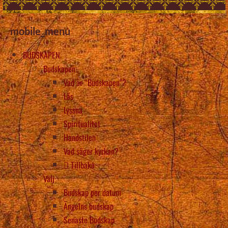
mobile_menu
BUDSKAPEN
Budskapen
Vad är “Budskapen”?
Läs
Lyssna
Spiritualitet
Handstilen
Vad säger kyrkan?
Tillbaka
Välj
Budskap per datum
Ängelns budskap
Senaste Budskap