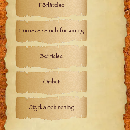
Förlåtelse
Förnekelse och försoning
Befrielse
Ömhet
Styrka och rening