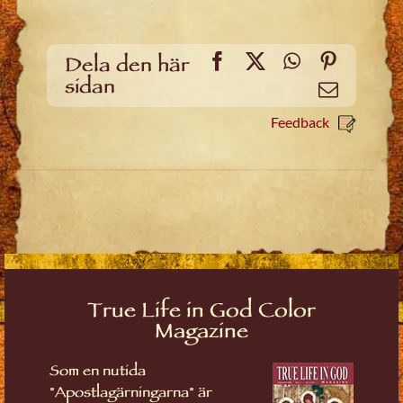
Facebook
X
WhatsApp
Pinteres
Dela den här
sidan
Email
Feedback
True Life in God Color
Magazine
Som en nutida
"Apostlagärningarna" är