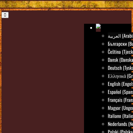
العربية (Ar
Български (Bu
Čeština (Tjeck
Dansk (Danska
Deutsch (Tysk
Ελληνικά (Gr
English (Engel
Español (Span
Français (Fran
Magyar (Unger
Italiano (Itali
Nederlands (N
Polski (Polska