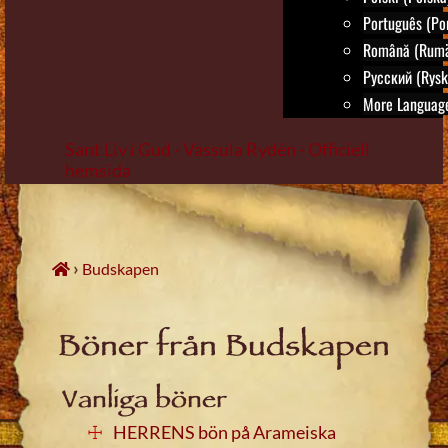
Português (Por
Română (Rumä
Русский (Rysk
More Language
Sant Liv i Gud - Vassula Rydén - Officiell
hemsida
Skip
to
content
›
Budskapen
Böner från Budskapen
Vanliga böner
HERRENS bön på Arameiska