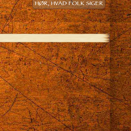
HØR, HVAD FOLK SIGER