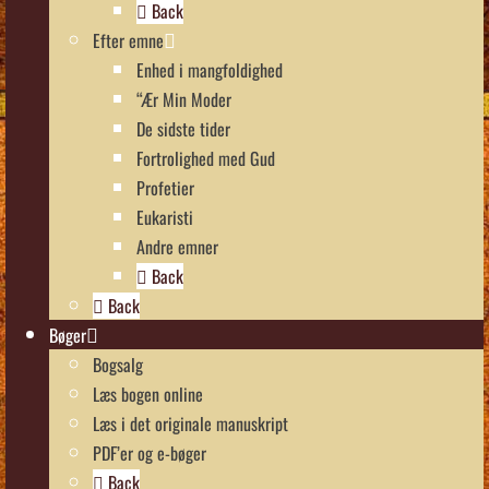
Back
Efter emne
Enhed i mangfoldighed
“Ær Min Moder
De sidste tider
Fortrolighed med Gud
Profetier
Eukaristi
Andre emner
Back
Back
Bøger
Bogsalg
Læs bogen online
Læs i det originale manuskript
PDF’er og e-bøger
Back