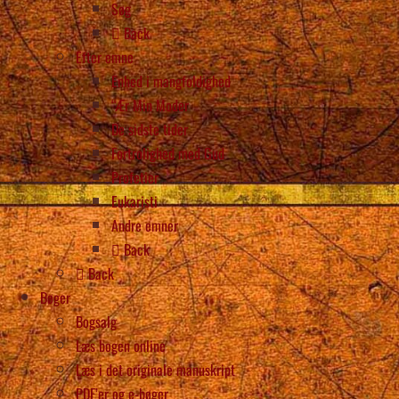
Søg
Back
Efter emne
Enhed i mangfoldighed
“Ær Min Moder
De sidste tider
Fortrolighed med Gud
Profetier
Eukaristi
Andre emner
Back
Back
Bøger
Bogsalg
Læs bogen online
Læs i det originale manuskript
PDF’er og e-bøger