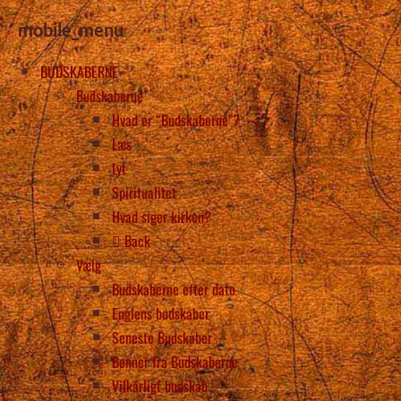
mobile_menu
BUDSKABERNE
Budskaberne
Hvad er “Budskaberne”?
Læs
Lyt
Spiritualitet
Hvad siger kirken?
Back
Vælg
Budskaberne efter dato
Englens budskaber
Seneste Budskaber
Bønner fra Budskaberne
Vilkårligt budskab