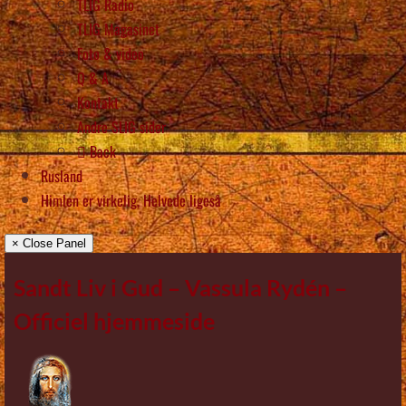
TLIG Radio
TLIG Magasinet
Foto & video
Q & A
Kontakt
Andre SLIG sider
Back
Rusland
Himlen er virkelig, Helvede ligeså
× Close Panel
Sandt Liv i Gud – Vassula Rydén –
Officiel hjemmeside