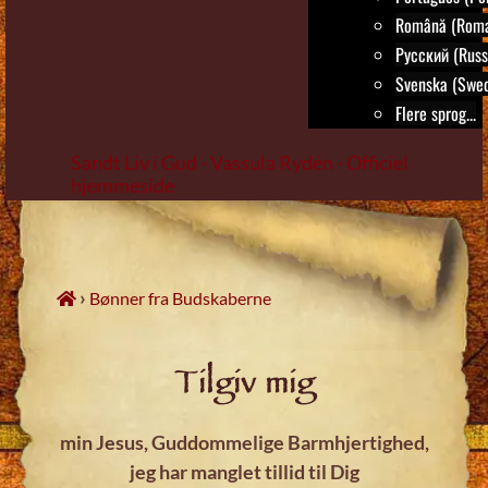
Română (Roma
Русский (Russ
Svenska (Swed
Flere sprog...
Sandt Liv i Gud - Vassula Rydén - Officiel
hjemmeside
Skip
to
content
›
Bønner fra Budskaberne
Tilgiv mig
min Jesus, Guddommelige Barmhjertighed,
jeg
har manglet tillid til Dig