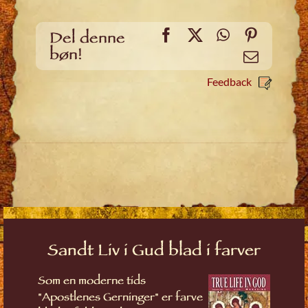
Facebook
X
WhatsApp
Pinteres
Del denne
bøn!
Email
Feedback
Sandt Liv i Gud blad i farver
Som en moderne tids
"Apostlenes Gerninger" er farve