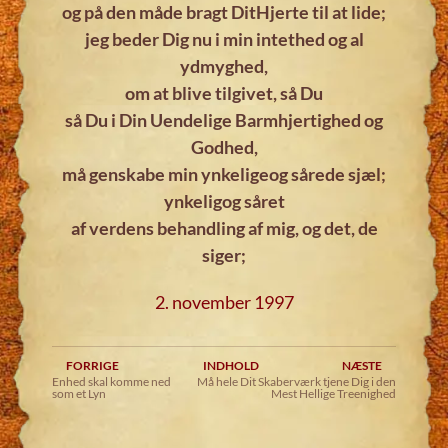
og på den måde bragt Dit
Hjerte til at lide;
jeg beder Dig nu
i min intethed og al
ydmyghed,
om at blive tilgivet, så Du
så Du i Din Uendelige Barmhjertighed og
Godhed,
må genskabe min ynkelige
og sårede sjæl;
ynkelig
og såret
af verdens behandling
af mig, og det, de
siger;
2. november 1997
FORRIGE
INDHOLD
NÆSTE
Enhed skal komme ned
Må hele Dit Skaberværk tjene Dig i den
som et Lyn
Mest Hellige Treenighed