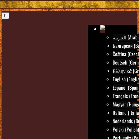
العربية (Ara
Български (Bu
Čeština (Czec
Deutsch (Ger
Ελληνικά (Gr
English (Engli
Español (Span
Français (Fren
Magyar (Hunga
Italiano (Itali
Nederlands (D
Polski (Polish)
Português (Po