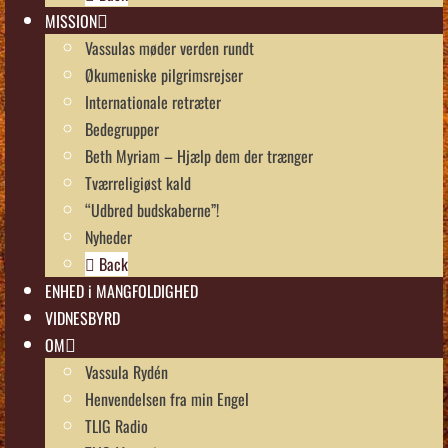
MISSION
Vassulas møder verden rundt
Økumeniske pilgrimsrejser
Internationale retræter
Bedegrupper
Beth Myriam – Hjælp dem der trænger
Tværreligiøst kald
“Udbred budskaberne”!
Nyheder
Back
ENHED i MANGFOLDIGHED
VIDNESBYRD
OM
Vassula Rydén
Henvendelsen fra min Engel
TLIG Radio