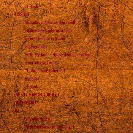
Back
MISSION
Vassulas møder verden rundt
Økumeniske pilgrimsrejser
Internationale retræter
Bedegrupper
Beth Myriam – Hjælp dem der trænger
Tværreligiøst kald
“Udbred budskaberne”!
Nyheder
Back
ENHED i MANGFOLDIGHED
VIDNESBYRD
OM
Vassula Rydén
Henvendelsen fra min Engel