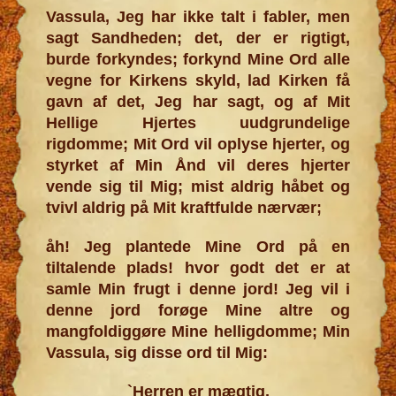
Vassula, Jeg har ikke talt i fabler, men
sagt Sandheden; det, der er rigtigt,
burde forkyndes; forkynd Mine Ord alle
vegne for Kirkens skyld, lad Kirken få
gavn af det, Jeg har sagt, og af Mit
Hellige Hjertes uudgrundelige
rigdomme; Mit Ord vil oplyse hjerter, og
styrket af Min Ånd vil deres hjerter
vende sig til Mig; mist aldrig håbet og
tvivl aldrig på Mit kraftfulde nærvær;
åh! Jeg plantede Mine Ord på en
tiltalende plads! hvor godt det er at
samle Min frugt i denne jord! Jeg vil i
denne jord forøge Mine altre og
mangfoldiggøre Mine helligdomme; Min
Vassula, sig disse ord til Mig:
`Herren er mægtig,