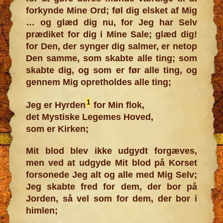
forkynde Mine Ord; føl dig elsket af Mig
… og glæd dig nu, for Jeg har Selv
prædiket for dig i Mine Sale; glæd dig!
for Den, der synger dig salmer, er netop
Den samme, som skabte alle ting; som
skabte dig, og som er før alle ting, og
gennem Mig opretholdes alle ting;
1
Jeg er Hyrden
for Min flok,
det Mystiske Legemes Hoved,
som er Kirken;
Mit blod blev ikke udgydt forgæves,
men ved at udgyde Mit blod på Korset
forsonede Jeg alt og alle med Mig Selv;
Jeg skabte fred for dem, der bor på
Jorden, så vel som for dem, der bor i
himlen;