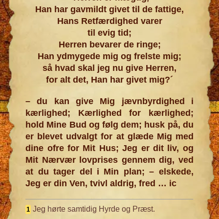
Han har gavmildt givet til de fattige,
Hans Retfærdighed varer
til evig tid;
Herren bevarer de ringe;
Han ydmygede mig og frelste mig;
så hvad skal jeg nu give Herren,
for alt det, Han har givet mig?´
– du kan give Mig jævnbyrdighed i
kærlighed; Kærlighed for kærlighed;
hold Mine Bud og følg dem; husk på, du
er blevet udvalgt for at glæde Mig med
dine ofre for Mit Hus; Jeg er dit liv, og
Mit Nærvær lovprises gennem dig, ved
at du tager del i Min plan; – elskede,
Jeg er din Ven, tvivl aldrig, fred … ic
Jeg hørte samtidig Hyrde og Præst.
1