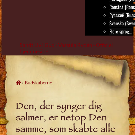
Română (Roma
Русский (Russ
Svenska (Swed
Flere sprog...
Sandt Liv i Gud - Vassula Rydén - Officiel
hjemmeside
Skip
to
content
›
Budskaberne
Den, der synger dig
salmer, er netop Den
samme, som skabte alle