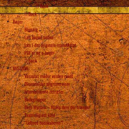
Back
Back
Bøger
Bogsalg
Læs bogen online
Læs i det originale manuskript
PDF’er og e-bøger
Back
MISSION
Vassulas møder verden rundt
Økumeniske pilgrimsrejser
Internationale retræter
Bedegrupper
Beth Myriam – Hjælp dem der trænger
Tværreligiøst kald
“Udbred budskaberne”!