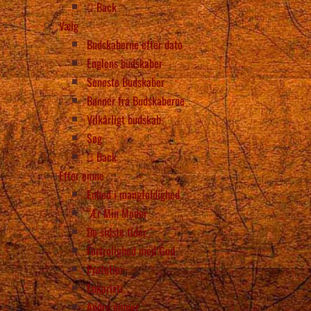
Back
Vælg
Budskaberne efter dato
Englens budskaber
Seneste Budskaber
Bønner fra Budskaberne
Vilkårligt budskab
Søg
Back
Efter emne
Enhed i mangfoldighed
“Ær Min Moder
De sidste tider
Fortrolighed med Gud
Profetier
Eukaristi
Andre emner