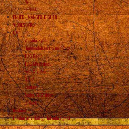
Nyheder
Back
ENHED i MANGFOLDIGHED
VIDNESBYRD
OM
Vassula Rydén
Henvendelsen fra min Engel
TLIG Radio
TLIG Magasinet
Foto & video
Q & A
Kontakt
Andre SLIG sider
Back
Rusland
Himlen er virkelig, Helvede ligeså