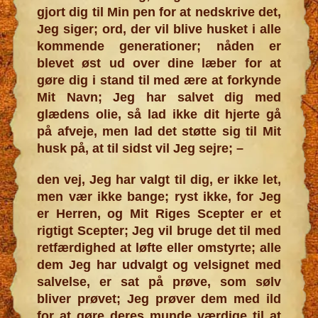
gjort dig til Min pen for at nedskrive det,
Jeg siger; ord, der vil blive husket i alle
kommende generationer; nåden er
blevet øst ud over dine læber for at
gøre dig i stand til med ære at forkynde
Mit Navn; Jeg har salvet dig med
glædens olie, så lad ikke dit hjerte gå
på afveje, men lad det støtte sig til Mit
husk på, at til sidst vil Jeg sejre; –
den vej, Jeg har valgt til dig, er ikke let,
men vær ikke bange; ryst ikke, for Jeg
er Herren, og Mit Riges Scepter er et
rigtigt Scepter; Jeg vil bruge det til med
retfærdighed at løfte eller omstyrte; alle
dem Jeg har udvalgt og velsignet med
salvelse, er sat på prøve, som sølv
bliver prøvet; Jeg prøver dem med ild
for at gøre deres munde værdige til at