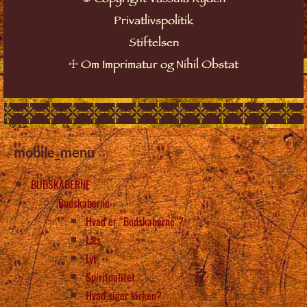
Copyright Vassula Rydén
Privatlivspolitik
Stiftelsen
☩
Om Imprimatur og Nihil Obstat
mobile_menu
BUDSKABERNE
Budskaberne
Hvad er “Budskaberne”?
Læs
Lyt
Spiritualitet
Hvad siger kirken?