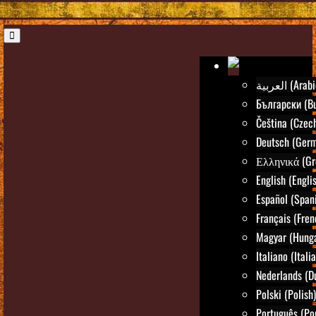
العربية (Ara
Български (Bu
Čeština (Czec
Deutsch (Ger
Ελληνικά (Gr
English (Engli
Español (Span
Français (Fren
Magyar (Hunga
Italiano (Itali
Nederlands (D
Polski (Polish)
Português (Po