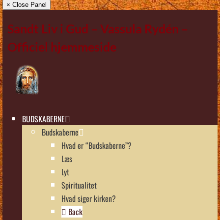
× Close Panel
Sandt Liv i Gud – Vassula Rydén –
Officiel hjemmeside
BUDSKABERNE
Budskaberne
Hvad er “Budskaberne”?
Læs
Lyt
Spiritualitet
Hvad siger kirken?
Back