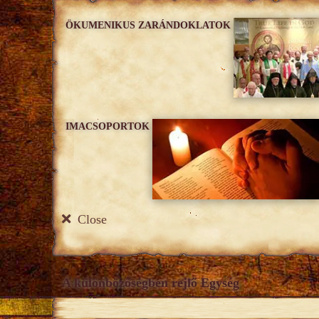
ÖKUMENIKUS ZARÁNDOKLATOK
IMACSOPORTOK
Close
A különbözőségben rejlő Egység