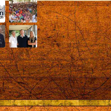
uched millions of souls around the world. People from all cu
and lasting life changes they have experienced.
veral denominations have also given witness to the Messages.
ews, Moslems, Buddhists, Hindus and more have also recognize