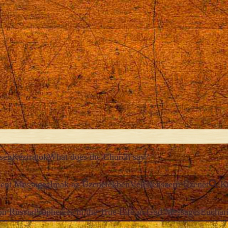
ség
Kéziratok
What does the Church say?
ent Messages
Imák az Üzenetekben
Véletlenszerű Üzenet
K
on Russia
Prophecies in the True Life in God Messages
Euchari