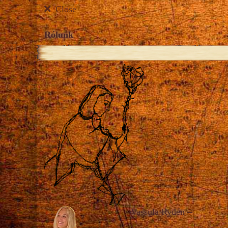
Close
Rólunk
Vassula Rydén
–