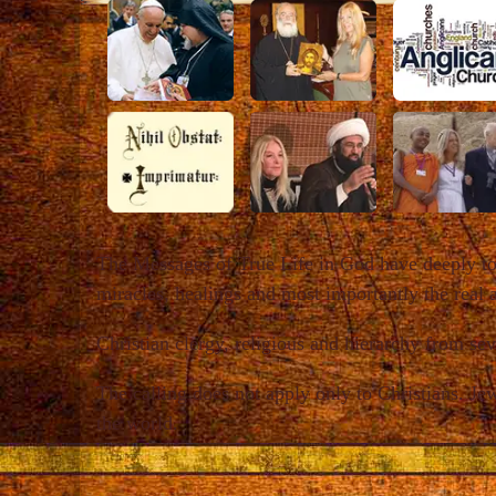
The Messages of True Life in God have deeply to
miracles, healings and most importantly the real 
Christian clergy, religious and hierarchy from se
The calling does not apply only to Christians. J
the world.