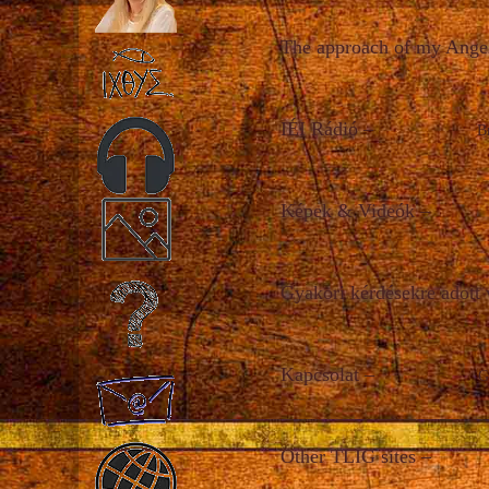
The approach of my Ange
IÉI Rádió
–
B
Képek & Videók
–
Gyakori kérdésekre adott 
Kapcsolat
–
G
Other TLIG sites
–