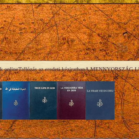
k online
Tallózás az eredeti kéziratban
A MENNYORSZÁG LÉ
Close