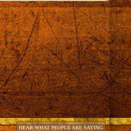
ltures and backgrounds have given testimony to
d the positive effect True Life in God has had on
HEAR WHAT PEOPLE ARE SAYING