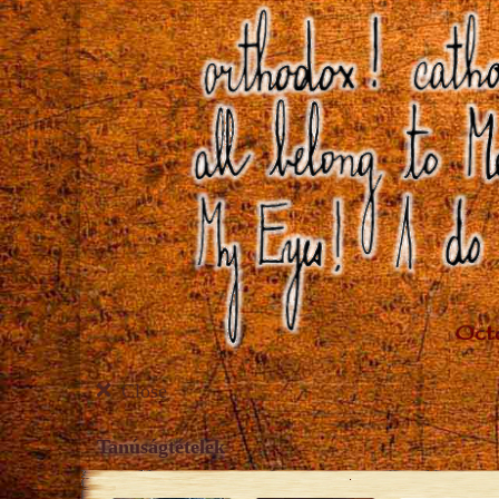
Close
Tanúságtételek