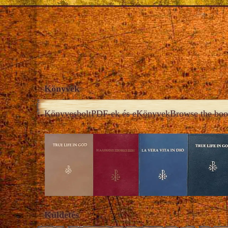
Könyvek
Könyvesbolt
PDF-ek és eKönyvek
Browse the boo
Küldetés