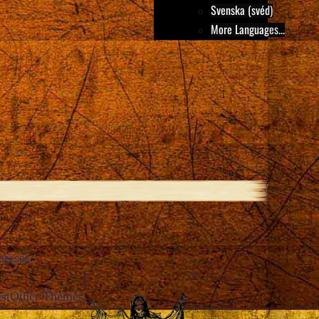
Svenska (svéd)
More Languages...
eresés
Close
st
Other Themes