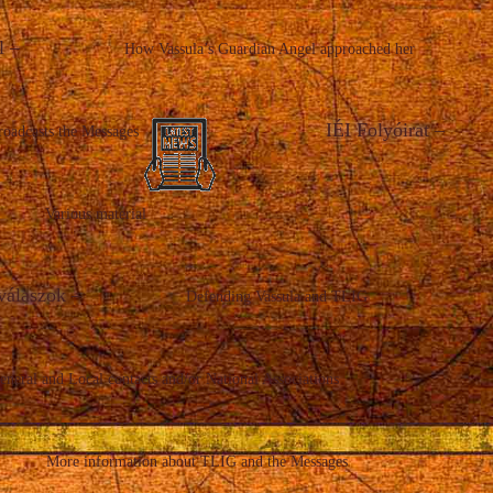
l
–
How Vassula’s Guardian Angel approached her
IÉI Folyóirat
–
roadcasts the Messages
Various material
válaszok
–
Defending Vassula and TLIG
eneral and Local contacts and/or National Associations
More information about TLIG and the Messages