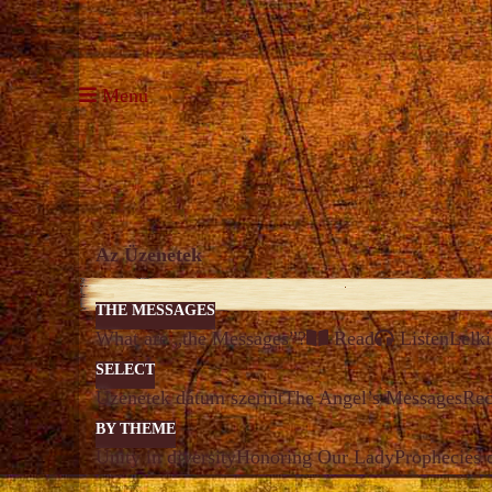
Menu
Az Üzenetek
THE MESSAGES
What are „the Messages”?
Read
Listen
Lelki
SELECT
Üzenetek dátum szerint
The Angel’s Messages
Rec
BY THEME
Unity in diversity
Honoring Our Lady
Prophecies 