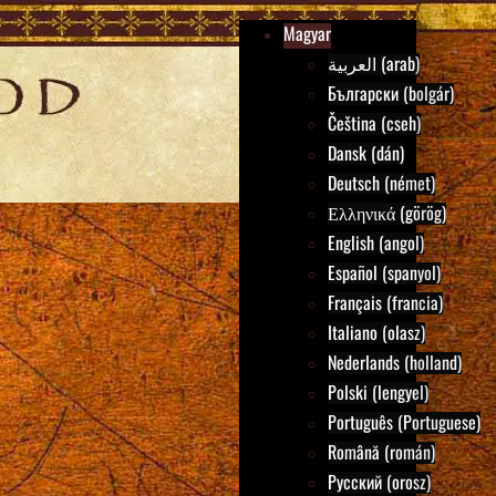
Magyar
العربية (arab)
Български (bolgár)
Čeština (cseh)
Dansk (dán)
Deutsch (német)
Ελληνικά (görög)
English (angol)
Español (spanyol)
Français (francia)
Italiano (olasz)
Nederlands (holland)
Polski (lengyel)
Português (Portuguese)
Română (román)
Русский (orosz)