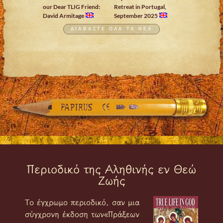
our Dear TLIG Friend:
Retreat in Portugal,
David Armitage
September 2025
ΔΙΑΒΑΣΤΕ ΟΛΑ ΤΑ ΝΕΑ
Περιοδικό της Αληθινής εν Θεώ
Ζωής
Tο έγχρωμο περιοδικό, σαν μια
σύγχρονη έκδοση των«Πράξεων