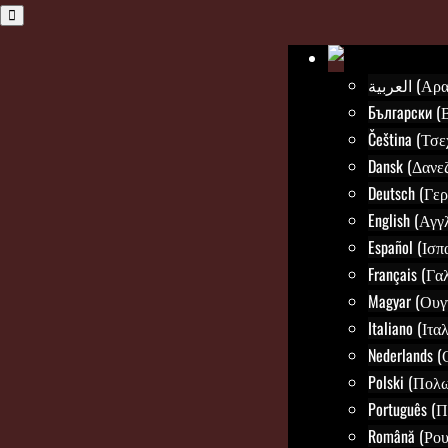
العربية 
Български (
Čeština (Τσε
Dansk (Δανεζ
Deutsch (Γε
English (Αγγ
Español (Ισπ
Français (Γα
Magyar (Ουγ
Italiano (Ιτα
Nederlands 
Polski (Πολ
Português (
Română (Ρου