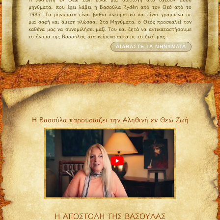
μηνύματα, που έχει λάβει η Βασούλα Rydén από τον Θεό από το
1985. Τα μηνύματα είναι βαθιά πνευματικά και είναι γραμμένα σε
μια σαφή και άμεση γλώσσα. Στα Μηνύματα, ο Θεός προσκαλεί τον
καθένα μας να συνομιλήσει μαζί Του και ζητά να αντικαταστήσουμε
το όνομα της Βασούλας στα κείμενα αυτά με το δικό μας.
ΔΙΑΒΑΣΤΕ ΤΑ ΜΗΝΥΜΑΤΑ
Η Βασούλα παρουσιάζει την Αληθινή εν Θεώ Ζωή
Η ΑΠΟΣΤΟΛΗ ΤΗΣ ΒΑΣΟΥΛΑΣ