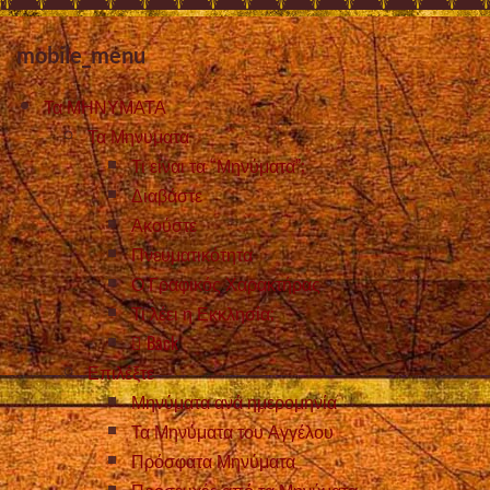
mobile_menu
Τα ΜΗΝΥΜΑΤΑ
Τα Μηνυματα
Τι είναι τα “Μηνύματα”;
Διαβάστε
Ακούστε
Πνευματικότητα
Ο Γραφικός Χαρακτήρας
Τι λέει η Εκκλησία;
Back
Επιλέξτε
Μηνύματα ανά ημερομηνία
Τα Μηνύματα του Αγγέλου
Πρόσφατα Μηνύματα
Προσευχές από τα Μηνύματα