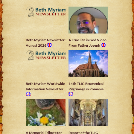
Beth Myriam Newsletter:
A True Life in God Video
August 2026
From Father Joseph
Beth Myriam Worldwide
14th TLIG Ecumenical
Information Newsletter
Pilgrimage in Romania
A Memorial Tribute for
Report of the TLIG