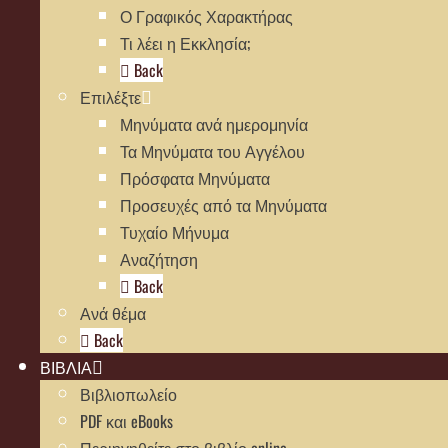
Ο Γραφικός Χαρακτήρας
Τι λέει η Εκκλησία;
Back
Επιλέξτε
Μηνύματα ανά ημερομηνία
Τα Μηνύματα του Αγγέλου
Πρόσφατα Μηνύματα
Προσευχές από τα Μηνύματα
Τυχαίο Μήνυμα
Αναζήτηση
Back
Ανά θέμα
Back
ΒΙΒΛΙΑ
Βιβλιοπωλείο
PDF και eBooks
Περιηγηθείτε στο βιβλίο online