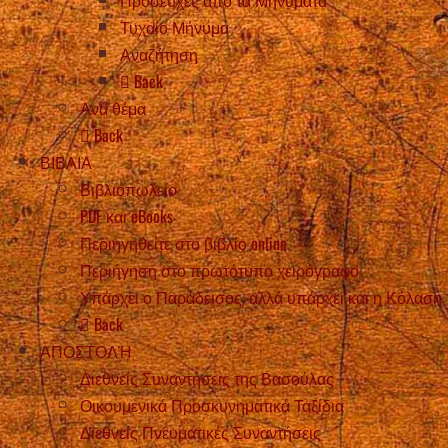
Τυχαίο Μήνυμα
Αναζήτηση
Back
Ανά θέμα
Back
ΒΙΒΛΙΑ
Βιβλιοπωλείο
PDF και eBooks
Περιηγηθείτε στο βιβλίο online
Περιήγηση στο πρωτότυπο χειρόγραφο
Υπάρχει ο Παράδεισος, αλλά υπάρχει και η Κόλαση
Back
ΑΠΟΣΤΟΛΉ
Διεθνείς Συναντήσεις της Βασούλας
Οικουμενικά Προσκυνηματικά Ταξίδια
Διεθνείς Πνευματικές Συναντήσεις