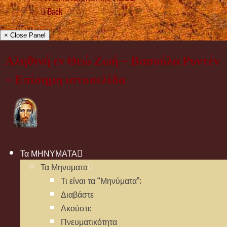
Back
× Close Panel
Αληθινή εν Θεώ Ζωή – Βασούλα Ρυντέν
– Επίσημη ιστοσελίδα
Τα ΜΗΝΥΜΑΤΑ
Τα Μηνυματα
Τι είναι τα “Μηνύματα”;
Διαβάστε
Ακούστε
Πνευματικότητα