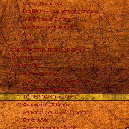
Ομάδες Προσευχής
Beth Myriam – Βοηθήστε τους άπορους
Διαθρησκειακή Συνάντηση
“Διαδώστε τα Μηνύματα”!
Νέα
Back
ΕΝOΤΗΤΑ ΣΤΗΝ ΠΟΙΚΙΛΟΜΟΡΦΊΑ
ΜΑΡΤΥΡIΕΣ
ΣΧΕΤΙΚΑ ΜΕ
Βασούλα Ρυντέν
Πώς με Πλησίασε ο Άγγελός μου
Το Ραδιόφωνο της ΑΕΘΖ
ΤΟ ΠΕΡΙΟΔΙΚΟ της ΑΕΘΖ
Φωτογραφίες & Βίντεο
Απαντήσεις σε Συχνές Ερωτήσεις
Επικοινωνία
Άλλοι ιστότοποι της ΑΕΘΖ