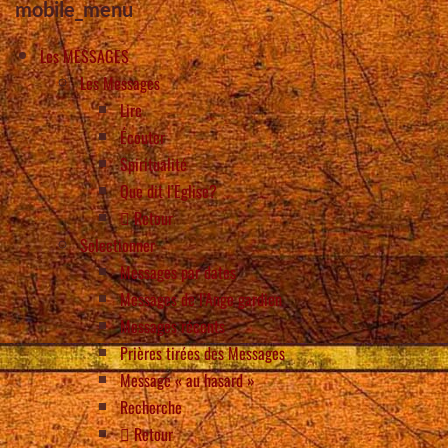
mobile_menu
Les MESSAGES
Les Messages
Lire
Écouter
Spiritualité
Que dit l’Eglise?
Retour
Selectionner
Messages par dates
Messages de l’Ange gardien
Messages récents
Prières tirées des Messages
Message « au hasard »
Recherche
Retour