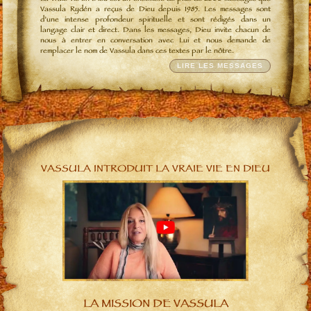
Vassula Rydén a reçus de Dieu depuis 1985. Les messages sont
d’une intense profondeur spirituelle et sont rédigés dans un
langage clair et direct. Dans les messages, Dieu invite chacun de
nous à entrer en conversation avec Lui et nous demande de
remplacer le nom de Vassula dans ces textes par le nôtre.
LIRE LES MESSAGES
VASSULA INTRODUIT LA VRAIE VIE EN DIEU
LA MISSION DE VASSULA