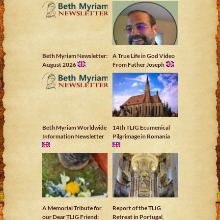
Beth Myriam Newsletter:
A True Life in God Video
August 2026
From Father Joseph
Beth Myriam Worldwide
14th TLIG Ecumenical
Information Newsletter
Pilgrimage in Romania
A Memorial Tribute for
Report of the TLIG
our Dear TLIG Friend:
Retreat in Portugal,