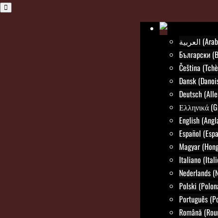
العربية (Ar
Български (B
Čeština (Tch
Dansk (Danoi
Deutsch (All
Ελληνικά (G
English (Angl
Español (Espa
Magyar (Hong
Italiano (Itali
Nederlands (N
Polski (Polon
Português (Po
Română (Rou