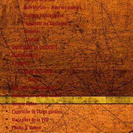
Beth Myriam – Aider les pauvres
Dialogue interreligieux
“Répandez les Messages” !
Nouvelles
Retour
UNITÉ DANS LA DIVERSITÉ
TÉMOIGNAGES
À PROPOS
Radio de la VVD
Retour
Que sont “les Messages”?
Messages en un seul volume
Vassula Rydén
L’approche de l’Ange gardien
Magazines de la VVD
Photos & Vidéos