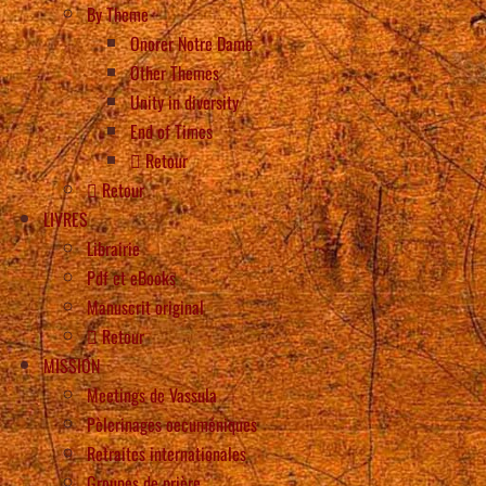
By Theme
Onorer Notre Dame
Other Themes
Unity in diversity
End of Times
Retour
Retour
LIVRES
Librairie
Pdf et eBooks
Manuscrit original
Retour
MISSION
Meetings de Vassula
Pèlerinages oecuméniques
Retraites internationales
Groupes de prière