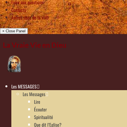
Foire aux questions
Contacts
Autres sites de la VVD
× Close Panel
La Vraie Vie en Dieu
Les MESSAGES
Les Messages
Lire
Écouter
Spiritualité
Que dit l’Eglise?