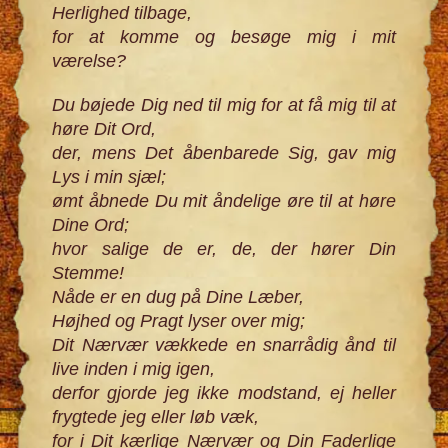
Herlighed tilbage,
for at komme og besøge mig i mit
værelse?
Du bøjede Dig ned til mig for at få mig til at
høre Dit Ord,
der, mens Det åbenbarede Sig, gav mig
Lys i min sjæl;
ømt åbnede Du mit åndelige øre til at høre
Dine Ord;
hvor salige de er, de, der hører Din
Stemme!
Nåde er en dug på Dine Læber,
Højhed og Pragt lyser over mig;
Dit Nærvær vækkede en snarrådig ånd til
live inden i mig igen,
derfor gjorde jeg ikke modstand, ej heller
frygtede jeg eller løb væk,
for i Dit kærlige Nærvær og Din Faderlige