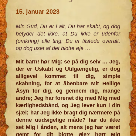
15. januar 2023
Min Gud, Du er i alt, Du har skabt, og dog
betyder det ikke, at Du ikke er udenfor
(omkring) alle ting; Du er tilstede overalt,
og dog uset af det blotte øje
…
Mit barn! hør Mig: se på dig selv … Jeg,
der er Uskabt og Utilgængelig, er dog
alligevel kommet til dig, simple
skabning, for at åbenbare Mit Hellige
Åsyn for dig, og gennem dig, mange
andre; Jeg har forenet dig med Mig med
kærlighedsbånd, og Jeg lever kun i din
sjæl; har Jeg ikke bragt dig nærmere på
denne uudsigelige måde? har du ikke
set Mig i ånden, alt mens jeg har været
gemt for dit blotte øje? hørt Mig