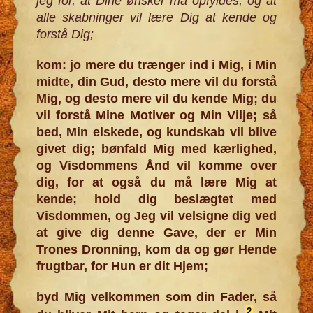
jeg for, at Dine ønsker må opfyldes, og at
alle skabninger vil lære Dig at kende og
forstå Dig;
kom: jo mere du trænger ind i Mig, i Min
midte, din Gud, desto mere vil du forstå
Mig, og desto mere vil du kende Mig; du
vil forstå Mine Motiver og Min Vilje; så
bed, Min elskede, og kundskab vil blive
givet dig; bønfald Mig med kærlighed,
og Visdommens Ånd vil komme over
dig, for at også du må lære Mig at
kende; hold dig beslægtet med
Visdommen, og Jeg vil velsigne dig ved
at give dig denne Gave, der er Min
Trones Dronning, kom da og gør Hende
frugtbar, for Hun er dit Hjem;
byd Mig velkommen som din Fader, så
2