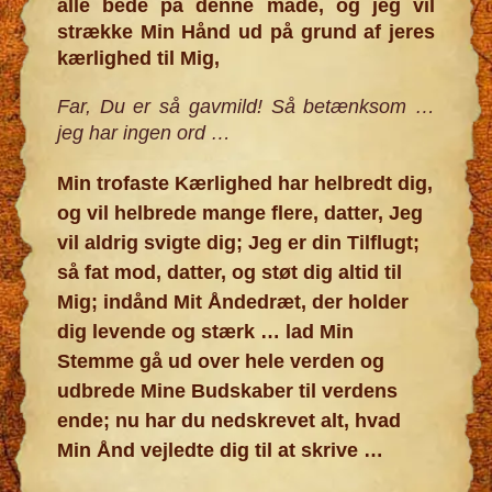
alle bede på denne måde, og jeg vil
strække Min Hånd ud på grund af jeres
kærlighed til Mig,
Far, Du er så gavmild! Så betænksom
…
jeg har ingen ord
…
Min trofaste Kærlighed har helbredt dig,
og vil helbrede mange flere, datter, Jeg
vil aldrig svigte dig; Jeg er din Tilflugt;
så fat mod, datter, og støt dig altid til
Mig; indånd Mit Åndedræt, der holder
dig levende og stærk … lad Min
Stemme gå ud over hele verden og
udbrede Mine Budskaber til verdens
ende; nu har du nedskrevet alt, hvad
Min Ånd vejledte dig til at skrive …