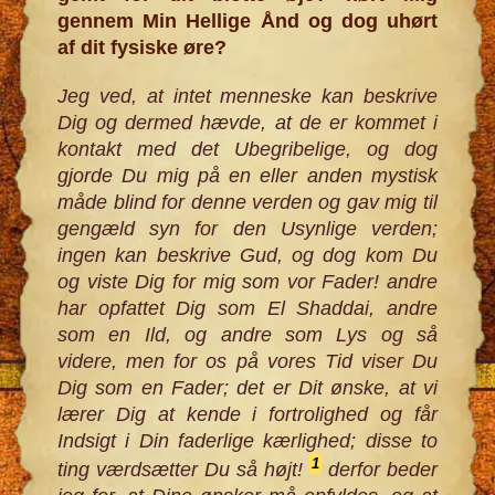
gennem Min Hellige Ånd og dog uhørt
af dit fysiske øre?
Jeg ved, at intet menneske kan beskrive
Dig og dermed hævde, at de er kommet i
kontakt med det Ubegribelige, og dog
gjorde Du mig på en eller anden mystisk
måde blind for denne verden og gav mig til
gengæld syn for den Usynlige verden;
ingen kan beskrive Gud, og dog kom Du
og viste Dig for mig som vor Fader! andre
har opfattet Dig som El Shaddai, andre
som en Ild, og andre som Lys og så
videre, men for os på vores Tid viser Du
Dig som en Fader; det er Dit ønske, at vi
lærer Dig at kende i fortrolighed og får
Indsigt i Din faderlige kærlighed; disse to
1
ting værdsætter Du så højt!
derfor beder