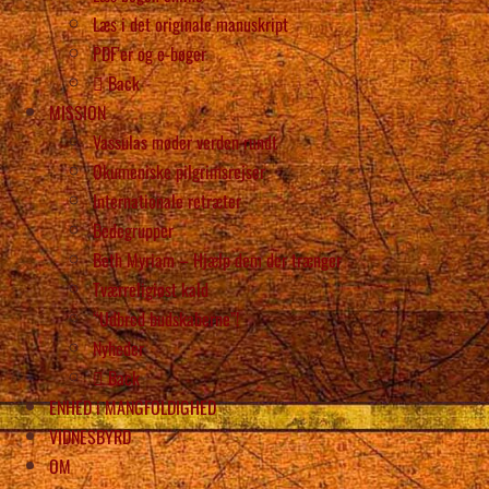
Læs i det originale manuskript
PDF’er og e-bøger
Back
MISSION
Vassulas møder verden rundt
Økumeniske pilgrimsrejser
Internationale retræter
Bedegrupper
Beth Myriam – Hjælp dem der trænger
Tværreligiøst kald
“Udbred budskaberne”!
Nyheder
Back
ENHED i MANGFOLDIGHED
VIDNESBYRD
OM