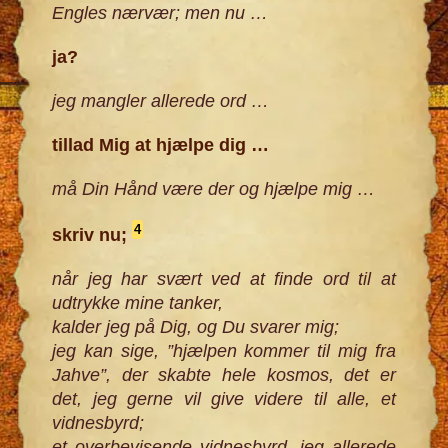
Engles nærvær; men nu
…
ja?
jeg mangler allerede ord
…
tillad Mig at hjælpe dig …
må Din Hånd være der og hjælpe mig
…
4
skriv nu;
når jeg har svært ved at finde ord til at
udtrykke mine tanker,
kalder jeg på Dig, og Du svarer mig;
jeg kan sige, ”hjælpen kommer til mig fra
Jahve”, der skabte hele kosmos, det er
det, jeg gerne vil give videre til alle, et
vidnesbyrd;
et overbevisende vidnesbyrd, jeg allerede