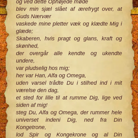
og ved dette Ophøjede møde
blev min sjæl slået af ærefrygt over, at
Guds Nærvær
vaskede mine pletter væk og klædte Mig i
glæde;
Skaberen, hvis pragt og glans, kraft og
skønhed,
der overgår alle kendte og ukendte
undere,
var pludselig hos mig;
her var Han, Alfa og Omega,
uden varsel trådte Du i stilhed ind i mit
værelse den dag,
et sted for lille til at rumme Dig, lige ved
siden af mig!
steg Du, Alfa og Omega, der rummer hele
universet indeni Dig, ned fra Din
Kongetrone,
lod Spir og Kongekrone og al Din