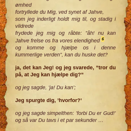
ømhed
fortryllede du Mig, ved synet af Jahve,
som jeg inderligt holdt mig til, og stadig i
vildrede
frydede jeg mig og råbte: ”åh! nu kan
6
Jahve frelse os fra vores elendighed
og komme og hjælpe os i denne
kummerlige verden”, kan du huske det?
ja, det kan Jeg! og jeg svarede, ”tror du
på, at Jeg kan hjælpe dig?”
og jeg sagde, ’ja!
Du kan’;
Jeg spurgte dig, ’hvorfor?’
og jeg sagde simpelthen: ’forbi Du er Gud!’
og så var Du tavs i et par sekunder
…