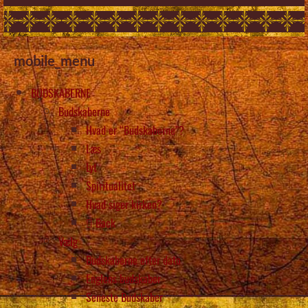
mobile_menu
BUDSKABERNE
Budskaberne
Hvad er “Budskaberne”?
Læs
Lyt
Spiritualitet
Hvad siger kirken?
Back
Vælg
Budskaberne efter dato
Englens budskaber
Seneste Budskaber