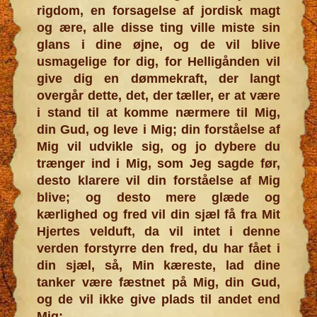
rigdom, en forsagelse af jordisk magt
og ære, alle disse ting ville miste sin
glans i dine øjne, og de vil blive
usmagelige for dig, for Helligånden vil
give dig en dømmekraft, der langt
overgår dette, det, der tæller, er at være
i stand til at komme nærmere til Mig,
din Gud, og leve i Mig; din forståelse af
Mig vil udvikle sig, og jo dybere du
trænger ind i Mig, som Jeg sagde før,
desto klarere vil din forståelse af Mig
blive; og desto mere glæde og
kærlighed og fred vil din sjæl få fra Mit
Hjertes velduft, da vil intet i denne
verden forstyrre den fred, du har fået i
din sjæl, så, Min kæreste, lad dine
tanker være fæstnet på Mig, din Gud,
og de vil ikke give plads til andet end
Mig;