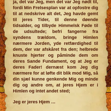
ja, det var Jeg, men det var Jeg nødt til,
fordi Min Frelsesplan var at opfostre dig
til at nedskrive alt det, Jeg havde gemt
til jeres Tider, til denne døende
tidsalder, og tilbyde Himmelsk Føde til
de udsultede; befri fangerne fra
syndens trældom, bringe Himlen
nærmere Jorden, yde retfærdighed til
dem, der var afskåret fra den; helbrede
knuste hjerter og påminde dem om
deres Sande Fundament, og at Jeg er
deres Fader! dernæst kom Jeg dig
nærmere for at løfte dit blik mod Mig, så
din sjæl kunne genkende Mig og minde
dig og andre om, at jeres Hjem er i
Himlen og intet andet sted;
Jeg er jeres Hjem …