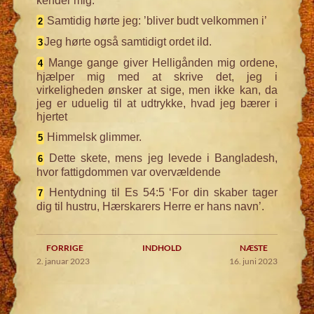
kender mig.
Samtidig hørte jeg: ’bliver budt velkommen i’
2
Jeg hørte også samtidigt ordet ild.
3
Mange gange giver Helligånden mig ordene,
4
hjælper mig med at skrive det, jeg i
virkeligheden ønsker at sige, men ikke kan, da
jeg er uduelig til at udtrykke, hvad jeg bærer i
hjertet
Himmelsk glimmer.
5
Dette skete, mens jeg levede i Bangladesh,
6
hvor fattigdommen var overvældende
Hentydning til Es 54:5 ‘For din skaber tager
7
dig til hustru, Hærskarers Herre er hans navn’.
FORRIGE
INDHOLD
NÆSTE
2. januar 2023
16. juni 2023