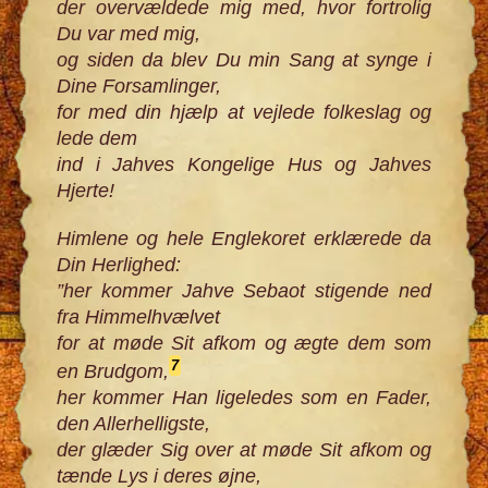
der overvældede mig med, hvor fortrolig
Du var med mig,
og siden da blev Du min Sang at synge i
Dine Forsamlinger,
for med din hjælp at vejlede folkeslag og
lede dem
ind i Jahves Kongelige Hus og Jahves
Hjerte!
Himlene og hele Englekoret erklærede da
Din Herlighed:
”her kommer Jahve Sebaot stigende ned
fra Himmelhvælvet
for at møde Sit afkom og ægte dem som
7
en Brudgom,
her kommer Han ligeledes som en Fader,
den Allerhelligste,
der glæder Sig over at møde Sit afkom og
tænde Lys i deres øjne,