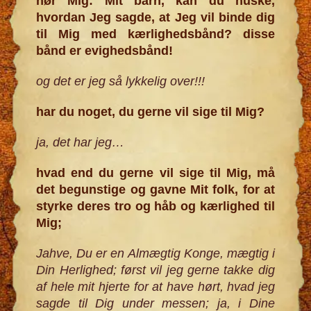
hør Mig: Mit barn, kan du huske,
hvordan Jeg sagde, at Jeg vil binde dig
til Mig med kærlighedsbånd? disse
bånd er evighedsbånd!
og det er jeg så lykkelig over!!!
har du noget, du gerne vil sige til Mig?
ja, det har jeg
…
hvad end du gerne vil sige til Mig, må
det begunstige og gavne Mit folk, for at
styrke deres tro og håb og kærlighed til
Mig;
Jahve, Du er en Almægtig Konge, mægtig i
Din Herlighed; først vil jeg gerne takke dig
af hele mit hjerte for at have hørt, hvad jeg
sagde til Dig under messen; ja, i Dine