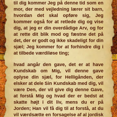
til dig kommer Jeg på denne tid som en
mor, der med vejledning lærer sit barn,
hvordan det skal opføre sig, Jeg
kommer også for at retlede dig og vise
dig, at jeg er din overdådige Arv, og for
at rette dit blik mod og fæstne det på
det, der er godt og ikke skadeligt for din
sjæl; Jeg kommer for at forhindre dig i
at tilbede værdiløse ting;
hvad angår den gave, det er at have
Kundskab om Mig, vil denne gave
oplyse din sjæl, for Helligånden, der
elsker at dele Sin Kundskab med dig, vil
være Den, der vil give dig denne Gave,
at forstå Mig og hvad der er bedst at
skatte højt i dit liv, mens du er på
Jorden; Han vil få dig til at forstå, at du
vil værdsætte en forsagelse af al jordisk