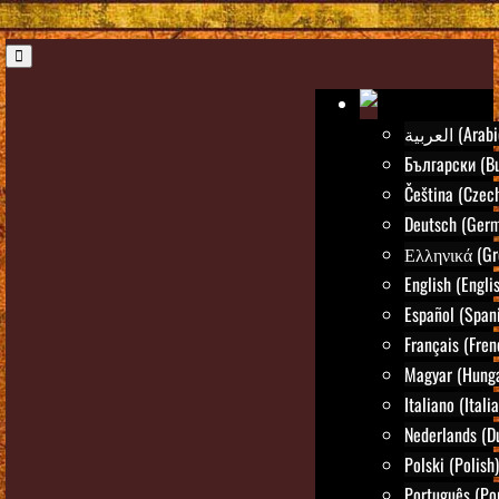
العربية (Ara
Български (Bu
Čeština (Czec
Deutsch (Ger
Ελληνικά (Gr
English (Engli
Español (Span
Français (Fren
Magyar (Hunga
Italiano (Itali
Nederlands (D
Polski (Polish)
Português (Po