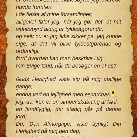
havde fremført
i de fleste af mine forsamlinger;
alligevel føler jeg, når jeg gør det, at mit
vidnesbyrd aldrig er fyldestgørende,
og selv nu er jeg ikke sikker på, jeg kunne
sige, at det vil blive fyldestgørende og
ordentligt,
fordi hvordan kan man beskrive Dig,
min Evige Gud, når du besøger en af os?
Guds Herlighed viste sig på mig utallige
gange,
5
endda ved en lejlighed med escarchas
,
jeg, der kun er en simpel skabning af kød,
en landflygtig, der stadig går på denne
jord;
Du, Den Almægtige, viste synligt Din
Herlighed på mig den dag,