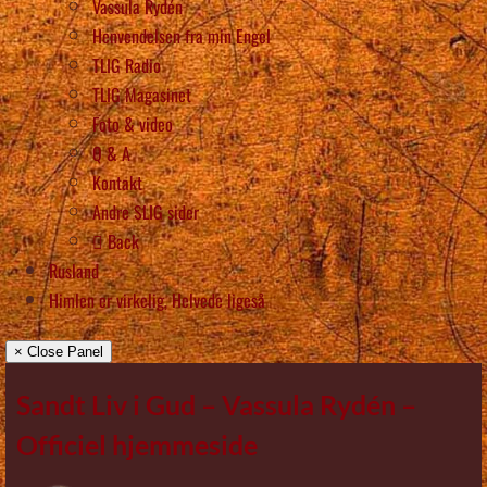
Vassula Rydén
Henvendelsen fra min Engel
TLIG Radio
TLIG Magasinet
Foto & video
Q & A
Kontakt
Andre SLIG sider
Back
Rusland
Himlen er virkelig, Helvede ligeså
× Close Panel
Sandt Liv i Gud – Vassula Rydén –
Officiel hjemmeside