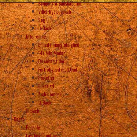
Bønner fra Budskaberne
Vilkårligt budskab
Søg
Back
Efter emne
Enhed i mangfoldighed
“Ær Min Moder
De sidste tider
Fortrolighed med Gud
Profetier
Eukaristi
Andre emner
Back
Back
Bøger
Bogsalg
Læs bogen online