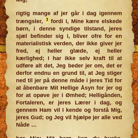
rigtig mange af jer går i dag igennem
3
trængsler,
fordi I, Mine kære elskede
børn, i denne syndige tilstand, jeres
sjæl befinder sig i, bliver ofre for en
materialistisk verden, der ikke giver jer
fred, ej heller glæde, ej heller
kærlighed; I har ikke selv kraft til at
udføre alt det, Jeg beder jer om, det er
derfor endnu en grund til, at Jeg stiger
ned til jer på denne måde i jeres Tid for
at åbenbare Mit Hellige Åsyn for jer og
for at opøve jer i Ømhed; Helligånden,
Fortaleren, er jeres Lærer i dag, og
gennem Ham vil I kende og forstå Mig,
jeres Gud; og Jeg vil hjælpe jer alle ved
Nåde …