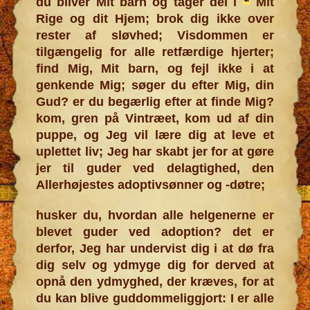
du bliver Mit barn og tager del i
Mit
Rige og dit Hjem; brok dig ikke over
rester af sløvhed; Visdommen er
tilgængelig for alle retfærdige hjerter;
find Mig, Mit barn, og fejl ikke i at
genkende Mig; søger du efter Mig, din
Gud? er du begærlig efter at finde Mig?
kom, gren på Vintræet, kom ud af din
puppe, og Jeg vil lære dig at leve et
uplettet liv; Jeg har skabt jer for at gøre
jer til guder ved delagtighed, den
Allerhøjestes adoptivsønner og -døtre;
husker du, hvordan alle helgenerne er
blevet guder ved adoption? det er
derfor, Jeg har undervist dig i at dø fra
dig selv og ydmyge dig for derved at
opnå den ydmyghed, der kræves, for at
du kan blive guddommeliggjort: I er alle