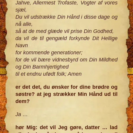
Jahve, Allermest Trofaste, Vogter af vores
sjæl,
Du vil udstrække Din Hånd i disse dage og
nå alle,
så at de med glæde vil prise Din Godhed,
da vil de til gengæld forkynde Dit Hellige
Navn
for kommende generationer;
for de vil bære vidnesbyrd om Din Mildhed
og Din Barmhjertighed
til et endnu ufødt folk; Amen
er det det, du ønsker for dine brødre og
søstre? at jeg strækker Min Hånd ud til
dem?
Ja
…
hør Mig: det vil Jeg gøre, datter … lad