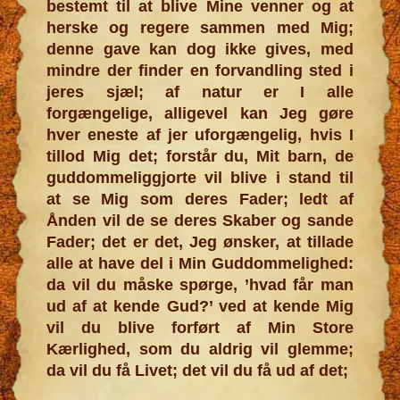
bestemt til at blive Mine venner og at
herske og regere sammen med Mig;
denne gave kan dog ikke gives, med
mindre der finder en forvandling sted i
jeres sjæl; af natur er I alle
forgængelige, alligevel kan Jeg gøre
hver eneste af jer uforgængelig, hvis I
tillod Mig det; forstår du, Mit barn, de
guddommeliggjorte vil blive i stand til
at se Mig som deres Fader; ledt af
Ånden vil de se deres Skaber og sande
Fader; det er det, Jeg ønsker, at tillade
alle at have del i Min Guddommelighed:
da vil du måske spørge, ’hvad får man
ud af at kende Gud?’ ved at kende Mig
vil du blive forført af Min Store
Kærlighed, som du aldrig vil glemme;
da vil du få Livet; det vil du få ud af det;