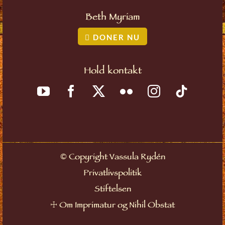
Beth Myriam
DONER NU
Hold kontakt
©
Copyright Vassula Rydén
Privatlivspolitik
Stiftelsen
☩
Om Imprimatur og Nihil Obstat