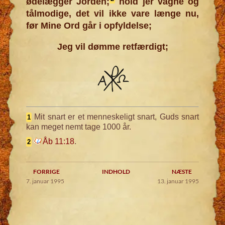
ødelægger Jorden;
hold jer vågne og
tålmodige, det vil ikke vare længe nu,
før Mine Ord går i opfyldelse;
Jeg vil dømme retfærdigt;
Mit snart er et menneskeligt snart, Guds snart
1
kan meget nemt tage 1000 år.
Åb 11:18
.
2
FORRIGE
INDHOLD
NÆSTE
7. januar 1995
13. januar 1995