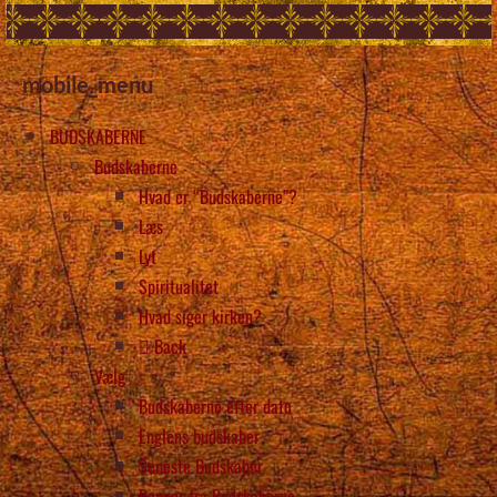
mobile_menu
BUDSKABERNE
Budskaberne
Hvad er “Budskaberne”?
Læs
Lyt
Spiritualitet
Hvad siger kirken?
Back
Vælg
Budskaberne efter dato
Englens budskaber
Seneste Budskaber
Bønner fra Budskaberne