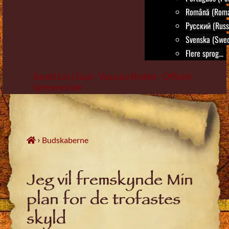
Română (Roma
Русский (Russ
Svenska (Swed
Flere sprog...
Sandt Liv i Gud - Vassula Rydén - Officiel
hjemmeside
Skip
to
content
›
Budskaberne
Jeg vil fremskynde Min
plan for de trofastes
skyld