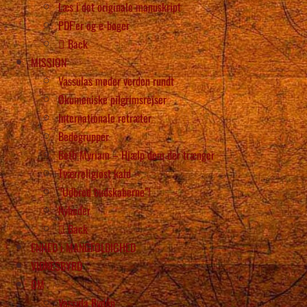
Læs i det originale manuskript
PDF’er og e-bøger
Back
MISSION
Vassulas møder verden rundt
Økumeniske pilgrimsrejser
Internationale retræter
Bedegrupper
Beth Myriam – Hjælp dem der trænger
Tværreligiøst kald
“Udbred budskaberne”!
Nyheder
Back
ENHED i MANGFOLDIGHED
VIDNESBYRD
OM
Vassula Rydén