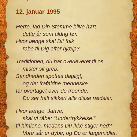
12. januar 1995
Herre, lad Din Stemme blive hørt
dette år
som aldrig før.
Hvor længe skal Dit folk
råbe til Dig efter hjælp?
Traditionen, du har overleveret til os,
mister sit greb.
Sandheden spottes dagligt,
og det frafaldne menneske
får overtaget over de troende.
Du ser helt sikkert alle disse rædsler.
Hvor længe, Jahve,
skal vi råbe: “Undertrykkelse!”
til himlene, medens Du ikke stiger ned?
Vore sår er dybe, og Du er lægemidlet,