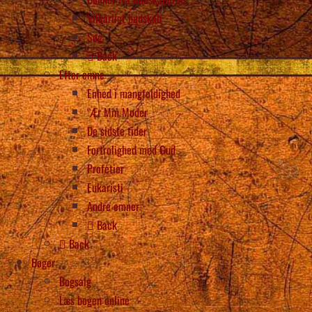
Vilkårligt budskab
Søg
Back
Efter emne
Enhed i mangfoldighed
“Ær Min Moder
De sidste tider
Fortrolighed med Gud
Profetier
Eukaristi
Andre emner
Back
Back
Bøger
Bogsalg
Læs bogen online