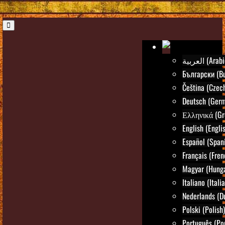
العربية (Ara
Български (Bu
Čeština (Czec
Deutsch (Ger
Ελληνικά (Gr
English (Engli
Español (Span
Français (Fren
Magyar (Hunga
Italiano (Itali
Nederlands (D
Polski (Polish)
Português (Po