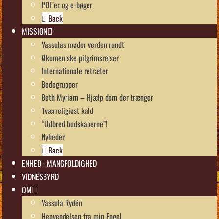
PDF’er og e-bøger
Back
MISSION
Vassulas møder verden rundt
Økumeniske pilgrimsrejser
Internationale retræter
Bedegrupper
Beth Myriam – Hjælp dem der trænger
Tværreligiøst kald
“Udbred budskaberne”!
Nyheder
Back
ENHED i MANGFOLDIGHED
VIDNESBYRD
OM
Vassula Rydén
Henvendelsen fra min Engel