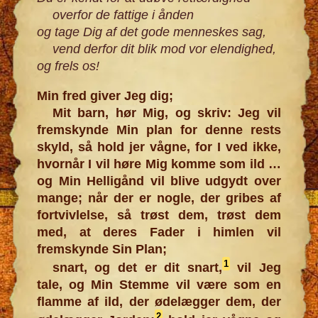
overfor de fattige i ånden
og tage Dig af det gode menneskes sag,
vend derfor dit blik mod vor elendighed,
og frels os!
Min fred giver Jeg dig;
Mit barn, hør Mig, og skriv: Jeg vil
fremskynde Min plan for denne rests
skyld, så hold jer vågne, for I ved ikke,
hvornår I vil høre Mig komme som ild ️…
og Min Helligånd vil blive udgydt over
mange; når der er nogle, der gribes af
fortvivlelse, så trøst dem, trøst dem
med, at deres Fader i himlen vil
fremskynde Sin Plan;
1
snart, og det er dit snart,
vil Jeg
tale, og Min Stemme vil være som en
flamme af ild, der ødelægger dem, der
2