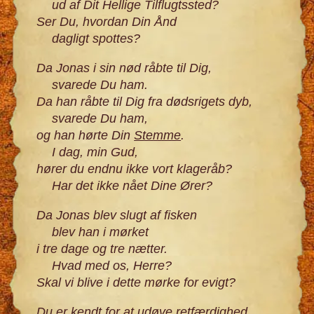
ud af Dit Hellige Tilflugtssted?
Ser Du, hvordan Din Ånd
dagligt spottes?
Da Jonas i sin nød råbte til Dig,
svarede Du ham.
Da han råbte til Dig fra dødsrigets dyb,
svarede Du ham,
og han hørte Din
Stemme
.
I dag, min Gud,
hører du endnu ikke vort klageråb?
Har det ikke nået Dine Ører?
Da Jonas blev slugt af fisken
blev han i mørket
i tre dage og tre nætter.
Hvad med os, Herre?
Skal vi blive i dette mørke for evigt?
Du er kendt for at udøve retfærdighed