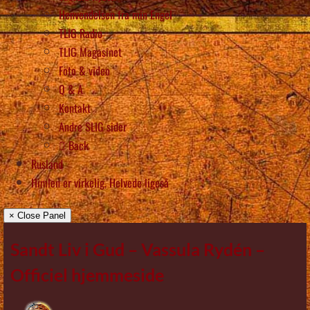
Henvendelsen fra min Engel
TLIG Radio
TLIG Magasinet
Foto & video
Q & A
Kontakt
Andre SLIG sider
Back
Rusland
Himlen er virkelig, Helvede ligeså
× Close Panel
Sandt Liv i Gud – Vassula Rydén –
Officiel hjemmeside