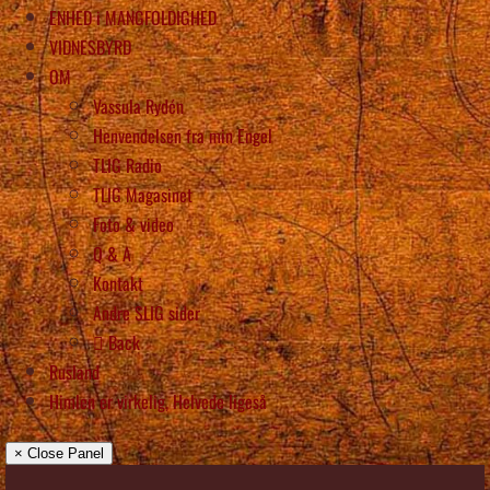
ENHED i MANGFOLDIGHED
VIDNESBYRD
OM
Vassula Rydén
Henvendelsen fra min Engel
TLIG Radio
TLIG Magasinet
Foto & video
Q & A
Kontakt
Andre SLIG sider
Back
Rusland
Himlen er virkelig, Helvede ligeså
× Close Panel