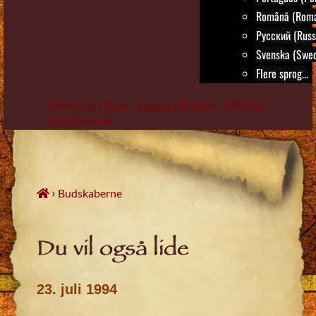
Română (Roma
Русский (Russ
Svenska (Swed
Flere sprog...
Sandt Liv i Gud - Vassula Rydén - Officiel
hjemmeside
Skip
to
content
›
Budskaberne
Du vil også lide
23. juli 1994