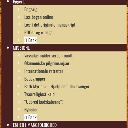
Bøger
Bogsalg
Læs bogen online
Læs i det originale manuskript
PDF’er og e-bøger
Back
MISSION
Vassulas møder verden rundt
Økumeniske pilgrimsrejser
Internationale retræter
Bedegrupper
Beth Myriam – Hjælp dem der trænger
Tværreligiøst kald
“Udbred budskaberne”!
Nyheder
Back
ENHED i MANGFOLDIGHED