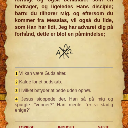
bedrager, og ligeledes Hans disciple;
barn! du tilhører Mig, og eftersom du
kommer fra Messias, vil også du lide,
som Han har lidt, Jeg har advaret dig på
forhånd, dette er blot en påmindelse;
Vi kan være Guds alter.
1
Kalde for et budskab.
2
Hvilket betyder at bede uden ophør.
3
Jesus stoppede der, Han så på mig og
4
spurgte: “venner?” Han mente: “er vi stadig
enige?”
FORRIGE
INDHOLD
NÆSTE