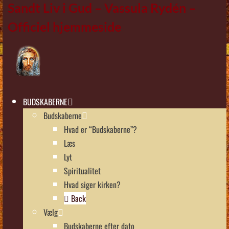
Sandt Liv i Gud – Vassula Rydén –
Officiel hjemmeside
BUDSKABERNE
Budskaberne
Hvad er “Budskaberne”?
Læs
Lyt
Spiritualitet
Hvad siger kirken?
Back
Vælg
Budskaberne efter dato