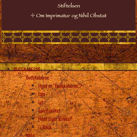
Stiftelsen
☩
Om Imprimatur og Nihil Obstat
mobile_menu
BUDSKABERNE
Budskaberne
Hvad er “Budskaberne”?
Læs
Lyt
Spiritualitet
Hvad siger kirken?
Back
Vælg