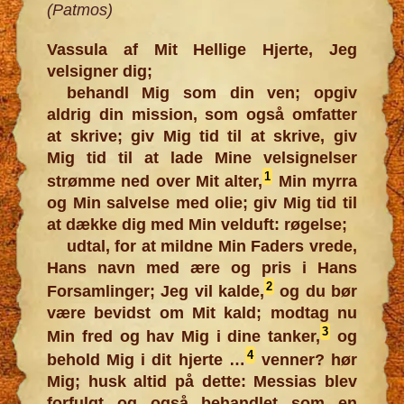
(Patmos)
Vassula af Mit Hellige Hjerte, Jeg
velsigner dig;
behandl Mig som din ven; opgiv
aldrig din mission, som også omfatter
at skrive; giv Mig tid til at skrive, giv
Mig tid til at lade Mine velsignelser
1
strømme ned over Mit alter,
Min myrra
og Min salvelse med olie; giv Mig tid til
at dække dig med Min velduft: røgelse;
udtal, for at mildne Min Faders vrede,
Hans navn med ære og pris i Hans
2
Forsamlinger; Jeg vil kalde,
og du bør
være bevidst om Mit kald; modtag nu
3
Min fred og hav Mig i dine tanker,
og
4
behold Mig i dit hjerte ️…
venner? hør
Mig; husk altid på dette: Messias blev
forfulgt og også behandlet som en