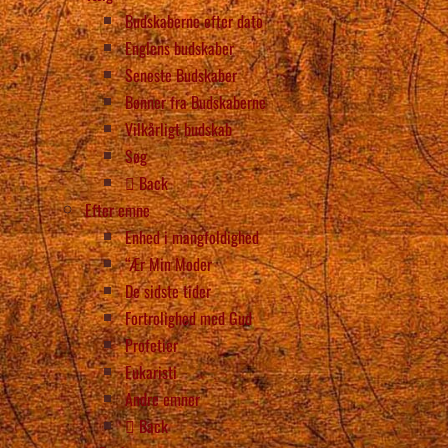
Budskaberne efter dato
Englens budskaber
Seneste Budskaber
Bønner fra Budskaberne
Vilkårligt budskab
Søg
Back
Efter emne
Enhed i mangfoldighed
“Ær Min Moder
De sidste tider
Fortrolighed med Gud
Profetier
Eukaristi
Andre emner
Back