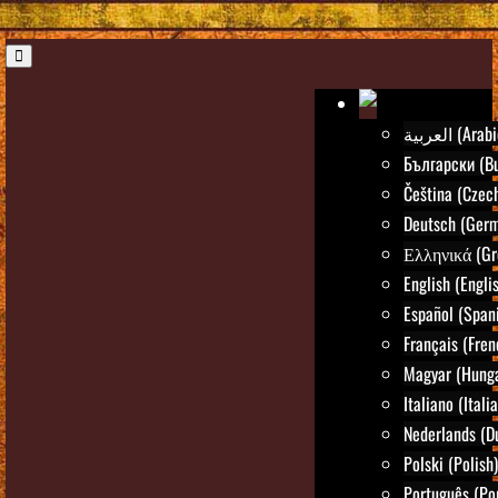
العربية (Ara
Български (Bu
Čeština (Czec
Deutsch (Ger
Ελληνικά (Gr
English (Engli
Español (Span
Français (Fren
Magyar (Hunga
Italiano (Itali
Nederlands (D
Polski (Polish)
Português (Po