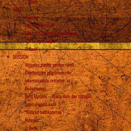
Back
Bøger
Bogsalg
Læs bogen online
Læs i det originale manuskript
PDF’er og e-bøger
Back
MISSION
Vassulas møder verden rundt
Økumeniske pilgrimsrejser
Internationale retræter
Bedegrupper
Beth Myriam – Hjælp dem der trænger
Tværreligiøst kald
“Udbred budskaberne”!
Nyheder
Back