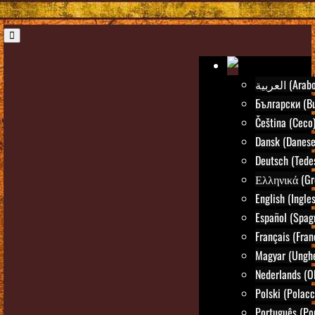
العربية (Arab
Български (Bu
Čeština (Ceco
Dansk (Danese
Deutsch (Tede
Ελληνικά (Gr
English (Ingle
Español (Spag
Français (Fran
Magyar (Ungh
Nederlands (O
Polski (Polacc
Português (Po