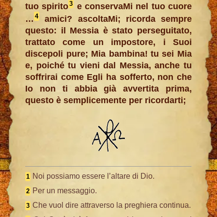
3
tuo spirito
e conservaMi nel tuo cuore
4
…
amici? ascoltaMi; ricorda sempre
questo: il Messia è stato perseguitato,
trattato come un impostore, i Suoi
discepoli pure; Mia bambina! tu sei Mia
e, poiché tu vieni dal Messia, anche tu
soffrirai come Egli ha sofferto, non che
Io non ti abbia già avvertita prima,
questo è semplicemente per ricordarti;
Noi possiamo essere l’altare di Dio.
1
Per un messaggio.
2
Che vuol dire attraverso la preghiera continua.
3