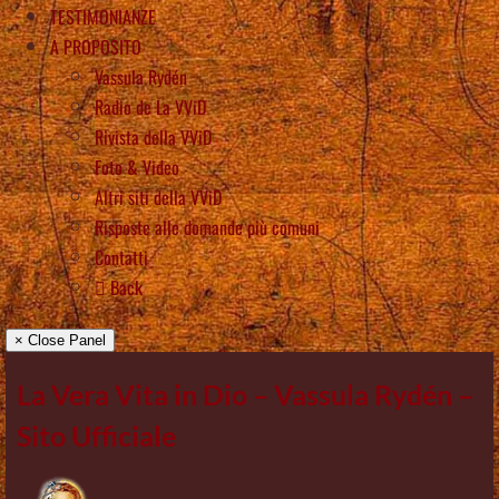
TESTIMONIANZE
A PROPOSITO
Vassula Rydén
Radio de La VViD
Rivista della VViD
Foto & Video
Altri siti della VViD
Risposte alle domande più comuni
Contatti
Back
× Close Panel
La Vera Vita in Dio – Vassula Rydén –
Sito Ufficiale