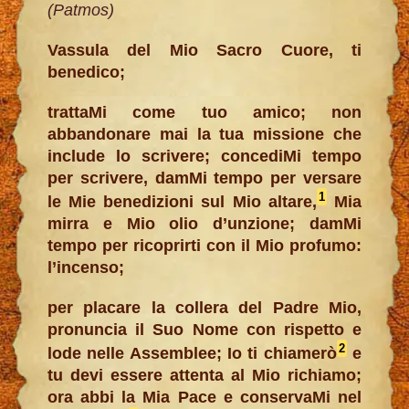
(Patmos)
Vassula del Mio Sacro Cuore, ti
benedico;
trattaMi come tuo amico; non
abbandonare mai la tua missione che
include lo scrivere; concediMi tempo
per scrivere, damMi tempo per versare
1
le Mie benedizioni sul Mio altare,
Mia
mirra e Mio olio d’unzione; damMi
tempo per ricoprirti con il Mio profumo:
l’incenso;
per placare la collera del Padre Mio,
pronuncia il Suo Nome con rispetto e
2
lode nelle Assemblee; Io ti chiamerò
e
tu devi essere attenta al Mio richiamo;
ora abbi la Mia Pace e conservaMi nel