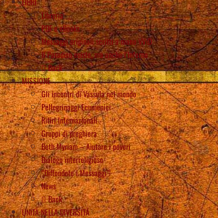
LIBRI
Libreria
PDF e eBooks
Messaggi originali scritti a mano VViD
Il Paradiso esiste, ma anche l’Inferno
Back
MISSIONE
Gli incontri di Vassula nel mondo
Pellegrinaggi Ecumenici
Ritiri Internazionali
Gruppi di preghiera
Beth Myriam – Aiutare i poveri
Dialogo interreligioso
“Diffondete i Messaggi”!
News
Back
UNITÀ NELLA DIVERSITÀ