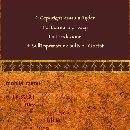
©
Copyright Vassula Rydén
Politica sulla privacy
La Fondazione
☩
Sull'Imprimatur e sul Nihil Obstat
mobile_menu
I MESSAGGI
I Messaggi
Cosa sono “i Messagi”?
Inizia la lettura
Ascolta