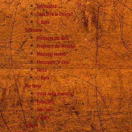
Spiritualità
Cosa dice la Chiesa?
Back
Seleziona
Messaggi per data
Preghiere dai Messagi
Messaggi recenti
Messaggio “a caso”
Cerca
Back
Per tema
Unità nella diversità
Eucaristia
Altri temi
Back
Back