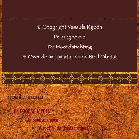
©
Copyright Vassula Rydén
Privacybeleid
De Hoofdstichting
☩
Over de Imprimatur en de Nihil Obstat
mobile_menu
De BOODSCHAPPEN
De Boodschappen
Wat zijn “de Boodschappen”?
Lezen