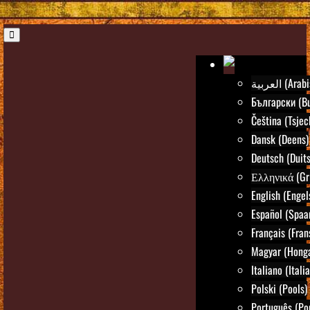
العربية (Ar
Български (Bu
Čeština (Tsjec
Dansk (Deens)
Deutsch (Duits
Ελληνικά (Gr
English (Engel
Español (Spaa
Français (Fran
Magyar (Honga
Italiano (Itali
Polski (Pools)
Português (Po