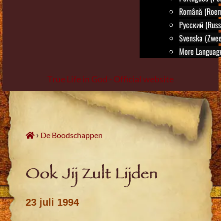
Română (Roem
Русский (Russ
Svenska (Zwee
More Language
True Life in God - Official website
Skip
to
content
›
De Boodschappen
Ook Jij Zult Lijden
23 juli 1994