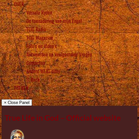
OVER
Vassula Rydén
De toenadering van mijn Engel
TLIG Radio
TLIG Magazine
Foto’s en Video’s
Antwoorden op Veelgestelde Vragen
Contacten
Andere WLIG-sites
Back
ZOEKEN
× Close Panel
True Life in God – Official website