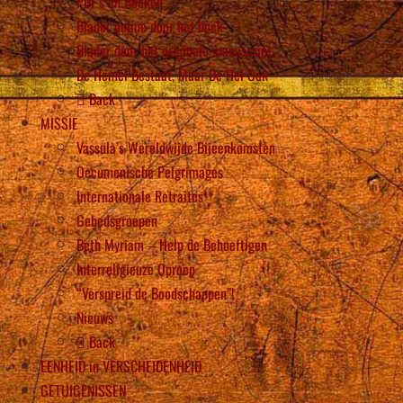
PDF’s en Boeken
Blader online door het boek
Blader door het originele manuscript
De Hemel Bestaat, Maar De Hel Ook
Back
MISSIE
Vassula’s Wereldwijde Bijeenkomsten
Oecumenische Pelgrimages
Internationale Retraites
Gebedsgroepen
Beth Myriam – Help de Behoeftigen
Interreligieuze Oproep
“Verspreid de Boodschappen”!
Nieuws
Back
EENHEID in VERSCHEIDENHEID
GETUIGENISSEN