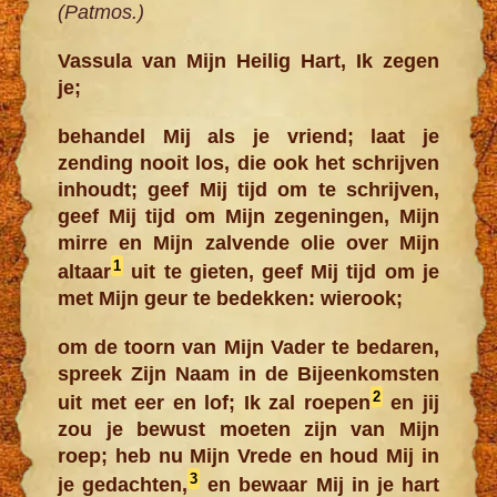
(Patmos.)
Vassula van Mijn Heilig Hart, Ik zegen
je;
behandel Mij als je vriend; laat je
zending nooit los, die ook het schrijven
inhoudt; geef Mij tijd om te schrijven,
geef Mij tijd om Mijn zegeningen, Mijn
mirre en Mijn zalvende olie over Mijn
1
altaar
uit te gieten, geef Mij tijd om je
met Mijn geur te bedekken: wierook;
om de toorn van Mijn Vader te bedaren,
spreek Zijn Naam in de Bijeenkomsten
2
uit met eer en lof; Ik zal roepen
en jij
zou je bewust moeten zijn van Mijn
roep; heb nu Mijn Vrede en houd Mij in
3
je gedachten,
en bewaar Mij in je hart