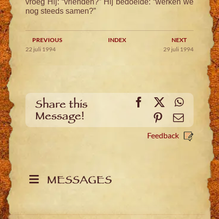
vroeg Hij: “vrienden?” Hij bedoelde: “werken we
nog steeds samen?”
PREVIOUS
INDEX
NEXT
22 juli 1994
29 juli 1994
Facebook
X
WhatsA
Share this
Message!
Pinterest
Email
Feedback
MESSAGES