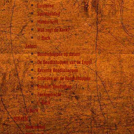
Luisteren
Spiritualiteit
Handschrift
Wat zegt de Kerk?
Back
Select
Boodschappen op datum
De Boodschappen van de Engel
Recente Boodschappen
Gebeden uit de Boodschappen
Random Boodschap
Zoekopdracht
Back
Back
BOEKEN
Boekwinkel