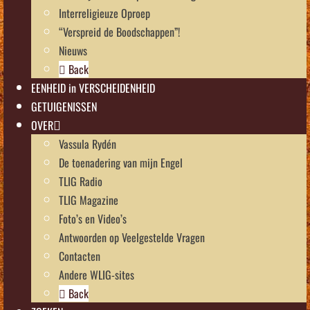
Interreligieuze Oproep
“Verspreid de Boodschappen”!
Nieuws
Back
EENHEID in VERSCHEIDENHEID
GETUIGENISSEN
OVER
Vassula Rydén
De toenadering van mijn Engel
TLIG Radio
TLIG Magazine
Foto’s en Video’s
Antwoorden op Veelgestelde Vragen
Contacten
Andere WLIG-sites
Back