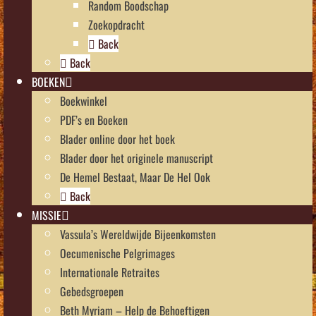
Random Boodschap
Zoekopdracht
Back
Back
BOEKEN
Boekwinkel
PDF’s en Boeken
Blader online door het boek
Blader door het originele manuscript
De Hemel Bestaat, Maar De Hel Ook
Back
MISSIE
Vassula’s Wereldwijde Bijeenkomsten
Oecumenische Pelgrimages
Internationale Retraites
Gebedsgroepen
Beth Myriam – Help de Behoeftigen