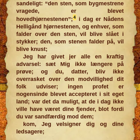
sandeligt: “den sten, som bygmestrene
vragede, er blevet
4
hovedhjørnestenen”;
i dag er Nådens
Helligånd hjørnestenen, og enhver, som
falder over den sten, vil blive slået i
stykker; den, som stenen falder på, vil
blive knust;
Jeg har givet jer alle en kraftig
advarsel: sæt Mig ikke længere på
prøve; og du, datter, bliv ikke
overrasket over den modvillighed dit
folk udviser; ingen profet er
nogensinde blevet accepteret i sit eget
land; var det da muligt, at de i dag ikke
ville have været dine fjender, blot fordi
du var sandfærdig mod dem;
kom, Jeg velsigner dig og dine
ledsagere;