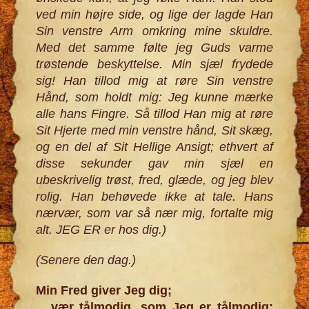
ved min højre side, og lige der lagde Han
Sin venstre Arm omkring mine skuldre.
Med det samme følte jeg Guds varme
trøstende beskyttelse. Min sjæl frydede
sig! Han tillod mig at røre Sin venstre
Hånd, som holdt mig: Jeg kunne mærke
alle hans Fingre. Så tillod Han mig at røre
Sit Hjerte med min venstre hånd, Sit skæg,
og en del af Sit Hellige Ansigt; ethvert af
disse sekunder gav min sjæl en
ubeskrivelig trøst, fred, glæde, og jeg blev
rolig. Han behøvede ikke at tale. Hans
nærvær, som var så nær mig, fortalte mig
alt. JEG ER er hos dig.)
(Senere den dag.)
Min Fred giver Jeg dig;
vær tålmodig, som Jeg er tålmodig;