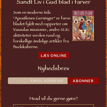
Sandt Liv i Gud blad i farver
Som en moderne tids
"Apostlenes Gerninger" er farve
bladet fyldt med rapporter om
Vassulas missioner, andre SLIG
aktiviteter verden rund og
forskellige åndelige artikler fra
Budskaberne.
LÆS ONLINE
Nyhedsbrev
ABONNER
Hvad vil du gerne gøre?