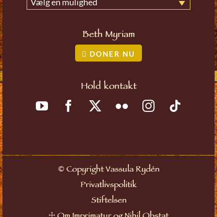
Vælg en mulighed
Beth Myriam
DONER NU
Hold kontakt
©
Copyright Vassula Rydén
Privatlivspolitik
Stiftelsen
☩
Om Imprimatur og Nihil Obstat