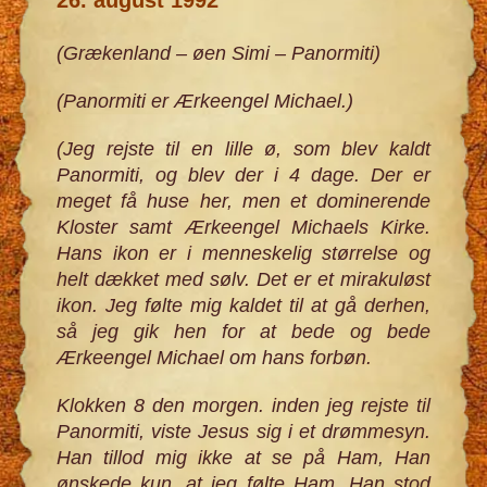
(Grækenland – øen Simi – Panormiti)
(Panormiti er Ærkeengel Michael.)
(Jeg rejste til en lille ø, som blev kaldt
Panormiti, og blev der i 4 dage. Der er
meget få huse her, men et dominerende
Kloster samt Ærkeengel Michaels Kirke.
Hans ikon er i menneskelig størrelse og
helt dækket med sølv. Det er et mirakuløst
ikon. Jeg følte mig kaldet til at gå derhen,
så jeg gik hen for at bede og bede
Ærkeengel Michael om hans forbøn.
Klokken 8 den morgen. inden jeg rejste til
Panormiti, viste Jesus sig i et drømmesyn.
Han tillod mig ikke at se på Ham, Han
ønskede kun, at jeg følte Ham. Han stod