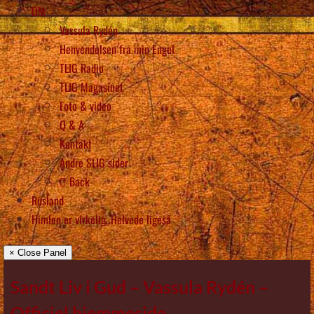
OM
Vassula Rydén
Henvendelsen fra min Engel
TLIG Radio
TLIG Magasinet
Foto & video
Q & A
Kontakt
Andre SLIG sider
Back
Rusland
Himlen er virkelig, Helvede ligeså
× Close Panel
Sandt Liv i Gud – Vassula Rydén –
Officiel hjemmeside