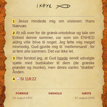
Jesus mindede mig om visionen: Hans
1
Nærvær.
At stå over for de græsk-ortodokse og tale om
2
Enhed denne sommer, var som om ENHED
aldrig ville blive til noget. Jeg følte mig meget
mismodig. Gud gjorde mig til `mellemmand´, for
at føre alle sammen. Det var ikke let.
Her forstod jeg, at Gud
havde
sendt udvalgte
3
sjæle med budskaber til dem (de græske
præster og munke), men deres vantro “dræbte”
Ånden.
Sl 118:22
4
FORRIGE
INDHOLD
NÆSTE
23. august 1992
27. august 1992