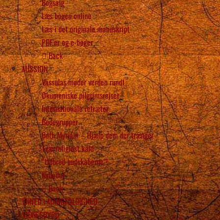
Bogsalg
Læs bogen online
Læs i det originale manuskript
PDF’er og e-bøger
Back
MISSION
Vassulas møder verden rundt
Økumeniske pilgrimsrejser
Internationale retræter
Bedegrupper
Beth Myriam – Hjælp dem der trænger
Tværreligiøst kald
“Udbred budskaberne”!
Nyheder
Back
ENHED i MANGFOLDIGHED
VIDNESBYRD