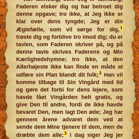
Faderen elsker dig og har betroet dig
denne opgave; tro ikke, at Jeg ikke er
klar over dens tyngde; Jeg er din
1
Ægtefælle, som vil sørge for dig,
trøste dig og forblive tro imod dig; du er
tavlen, som Faderen skriver på, og på
denne tavle skrives Faderens og Min
Kærlighedshymne; tro ikke, at den
Allerhøjeste ikke kan finde en måde at
2
udføre sin Plan blandt dit folk;
Han vil
komme tilbage til Sin Vingård med Ild
og gøre det forbi for dens lejere, som
havde fået Vingården helt gratis, og
give Den til andre, fordi de ikke havde
bevaret Den, men lagt Den øde; Jeg har
gennem årene advaret dem ved at
sende dem Mine tjenere til dem, men de
3
dræbte dem alle;
i dag siger Jeg jer