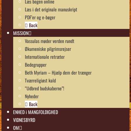
Læs bogen online
Læs i det originale manuskript
PDF’er og e-bøger
Back
MISSION
Vassulas møder verden rundt
Økumeniske pilgrimsrejser
Internationale retræter
Bedegrupper
Beth Myriam – Hjælp dem der trænger
Tværreligiøst kald
“Udbred budskaberne”!
Nyheder
Back
ENHED i MANGFOLDIGHED
VIDNESBYRD
OM