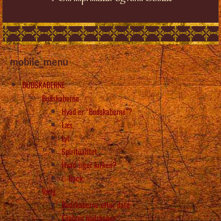
mobile_menu
BUDSKABERNE
Budskaberne
Hvad er “Budskaberne”?
Læs
Lyt
Spiritualitet
Hvad siger kirken?
Back
Vælg
Budskaberne efter dato
Englens budskaber