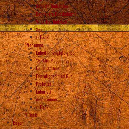
Seneste Budskaber
Bønner fra Budskaberne
Vilkårligt budskab
Søg
Back
Efter emne
Enhed i mangfoldighed
“Ær Min Moder
De sidste tider
Fortrolighed med Gud
Profetier
Eukaristi
Andre emner
Back
Back
Bøger