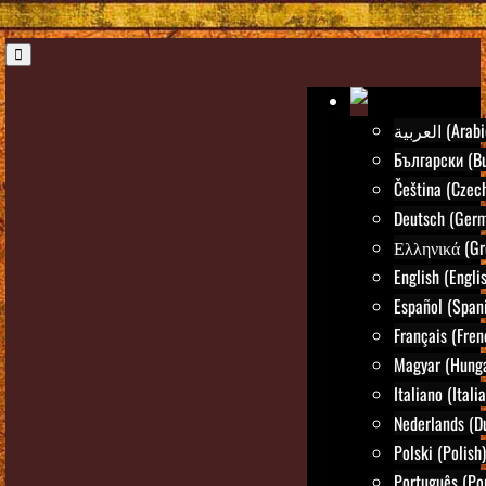
العربية (Ara
Български (Bu
Čeština (Czec
Deutsch (Ger
Ελληνικά (Gr
English (Engli
Español (Span
Français (Fren
Magyar (Hunga
Italiano (Itali
Nederlands (D
Polski (Polish)
Português (Po