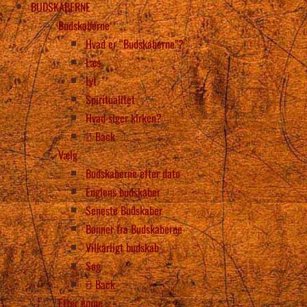
BUDSKABERNE
Budskaberne
Hvad er “Budskaberne”?
Læs
Lyt
Spiritualitet
Hvad siger kirken?
Back
Vælg
Budskaberne efter dato
Englens budskaber
Seneste Budskaber
Bønner fra Budskaberne
Vilkårligt budskab
Søg
Back
Efter emne