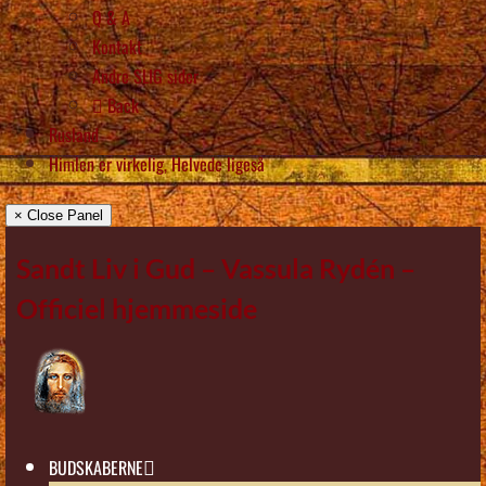
Q & A
Kontakt
Andre SLIG sider
Back
Rusland
Himlen er virkelig, Helvede ligeså
× Close Panel
Sandt Liv i Gud – Vassula Rydén –
Officiel hjemmeside
BUDSKABERNE