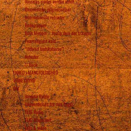
Vassulas møder verden rundt
Økumeniske pilgrimsrejser
Internationale retræter
Bedegrupper
Beth Myriam – Hjælp dem der trænger
Tværreligiøst kald
“Udbred budskaberne”!
Nyheder
Back
ENHED i MANGFOLDIGHED
VIDNESBYRD
OM
Vassula Rydén
Henvendelsen fra min Engel
TLIG Radio
TLIG Magasinet
Foto & video