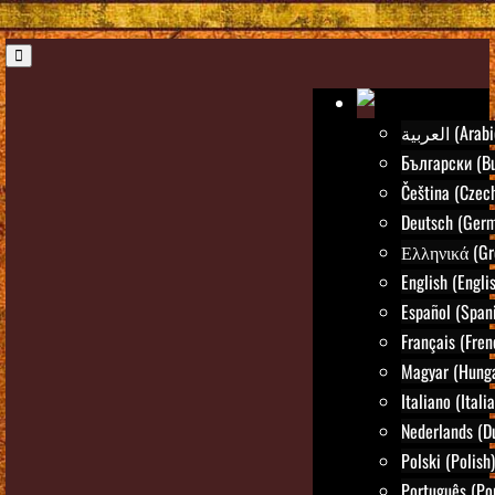
العربية (Ara
Български (Bu
Čeština (Czec
Deutsch (Ger
Ελληνικά (Gr
English (Engli
Español (Span
Français (Fren
Magyar (Hunga
Italiano (Itali
Nederlands (D
Polski (Polish)
Português (Po