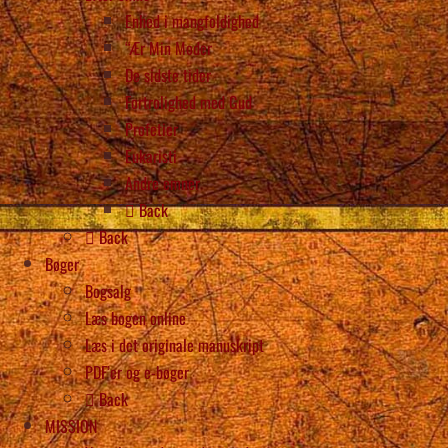
Enhed i mangfoldighed
“Ær Min Moder
De sidste tider
Fortrolighed med Gud
Profetier
Eukaristi
Andre emner
Back
Back
Bøger
Bogsalg
Læs bogen online
Læs i det originale manuskript
PDF’er og e-bøger
Back
MISSION