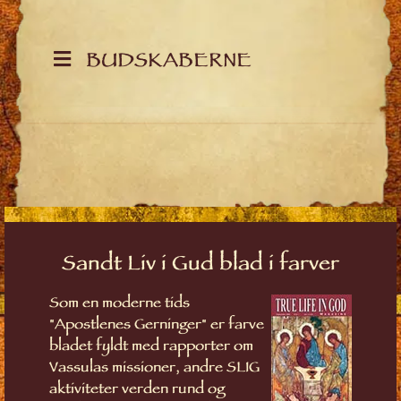
BUDSKABERNE
Sandt Liv i Gud blad i farver
Som en moderne tids
"Apostlenes Gerninger" er farve
bladet fyldt med rapporter om
Vassulas missioner, andre SLIG
aktiviteter verden rund og