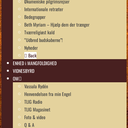
Økumeniske pilgrimsrejser
Internationale retræter
Bedegrupper
Beth Myriam – Hjælp dem der trænger
Tværreligiøst kald
“Udbred budskaberne”!
Nyheder
Back
ENHED i MANGFOLDIGHED
VIDNESBYRD
OM
Vassula Rydén
Henvendelsen fra min Engel
TLIG Radio
TLIG Magasinet
Foto & video
Q & A