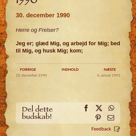
1990
30. december 1990
Herre og Frelser?
Jeg er; glæd Mig, og arbejd for Mig; bed
til Mig, og husk Mig; kom;
FORRIGE
INDHOLD
NÆSTE
25. december 1990
6. januar 1991
Facebook
X
WhatsA
Del dette
budskab!
Pinterest
Email
Feedback