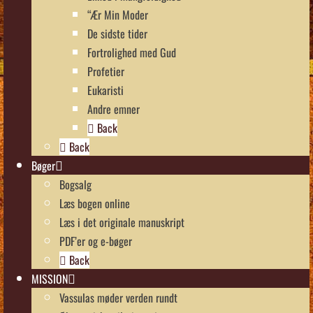
“Ær Min Moder
De sidste tider
Fortrolighed med Gud
Profetier
Eukaristi
Andre emner
Back
Back
Bøger
Bogsalg
Læs bogen online
Læs i det originale manuskript
PDF’er og e-bøger
Back
MISSION
Vassulas møder verden rundt