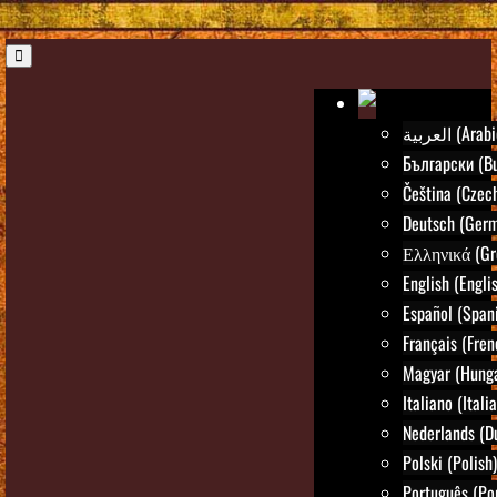
العربية (Ara
Български (Bu
Čeština (Czec
Deutsch (Ger
Ελληνικά (Gr
English (Engli
Español (Span
Français (Fren
Magyar (Hunga
Italiano (Itali
Nederlands (D
Polski (Polish)
Português (Po