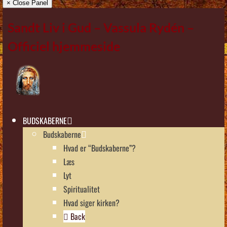
× Close Panel
Sandt Liv i Gud – Vassula Rydén –
Officiel hjemmeside
BUDSKABERNE
Budskaberne
Hvad er “Budskaberne”?
Læs
Lyt
Spiritualitet
Hvad siger kirken?
Back