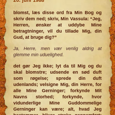
blomst, læs disse ord fra Min Bog og
skriv dem ned; skriv, Min Vassula: “Jeg,
Herren, ønsker at uddybe Mine
betragtninger, vil du tillade Mig, din
Gud, at bruge dig?”
Ja, Herre, men vær venlig aldrig at
glemme min uduelighed.
det gør Jeg ikke; lyt da til Mig og du
skal blomstre; udsende en sød duft
som røgelse; sprede din duft
udenlands; velsigne Mig, din Herre, for
alle Mine Gerninger; forkynde Mit
Navns storhed; forkynde, hvor
vidunderlige Mine Guddommelige
Gerninger kan være; alt, hvad Jeg