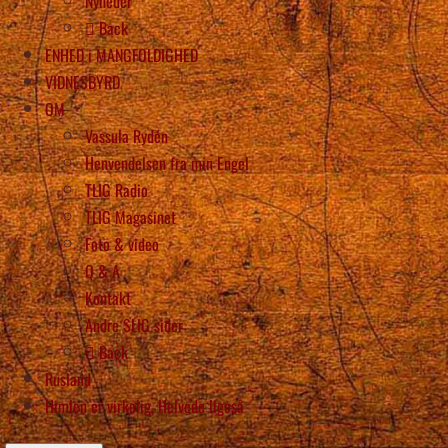
Nyheder
Back
ENHED i MANGFOLDIGHED
VIDNESBYRD
OM
Vassula Rydén
Henvendelsen fra min Engel
TLIG Radio
TLIG Magasinet
Foto & video
Q & A
Kontakt
Andre SLIG sider
Back
Rusland
Himlen er virkelig, Helvede ligeså