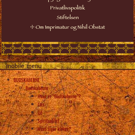
Privatlivspolitik
Stiftelsen
☩
Om Imprimatur og Nihil Obstat
mobile_menu
BUDSKABERNE
Budskaberne
Hvad er “Budskaberne”?
Læs
Lyt
Spiritualitet
Hvad siger kirken?