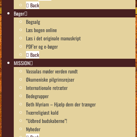
Back
Bøger
Bogsalg
Læs bogen online
Læs i det originale manuskript
PDF’er og e-bøger
Back
MISSION
Vassulas møder verden rundt
Økumeniske pilgrimsrejser
Internationale retræter
Bedegrupper
Beth Myriam – Hjælp dem der trænger
Tværreligiøst kald
“Udbred budskaberne”!
Nyheder