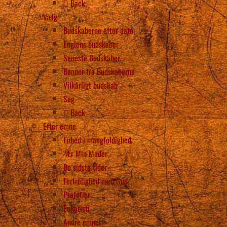
Back
Vælg
Budskaberne efter dato
Englens budskaber
Seneste Budskaber
Bønner fra Budskaberne
Vilkårligt budskab
Søg
Back
Efter emne
Enhed i mangfoldighed
“Ær Min Moder
De sidste tider
Fortrolighed med Gud
Profetier
Eukaristi
Andre emner