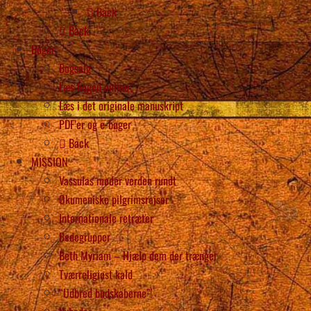
Back
Back
Bøger
Bogsalg
Læs bogen online
Læs i det originale manuskript
PDF’er og e-bøger
Back
MISSION
Vassulas møder verden rundt
Økumeniske pilgrimsrejser
Internationale retræter
Bedegrupper
Beth Myriam – Hjælp dem der trænger
Tværreligiøst kald
“Udbred budskaberne”!