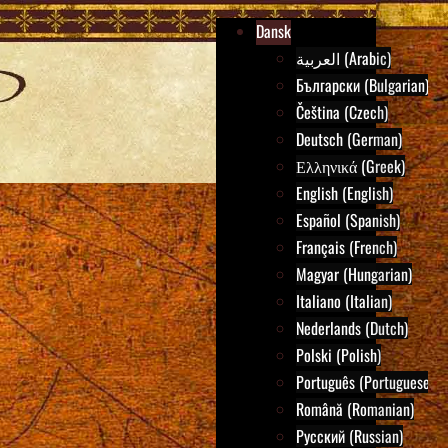
Dansk
العربية (Arabic)
Български (Bulgarian)
Čeština (Czech)
Deutsch (German)
Ελληνικά (Greek)
English (English)
Español (Spanish)
Français (French)
Magyar (Hungarian)
Italiano (Italian)
Nederlands (Dutch)
Polski (Polish)
Português (Portuguese)
Română (Romanian)
Русский (Russian)