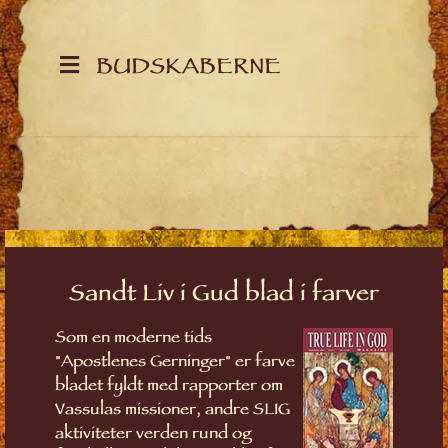
BUDSKABERNE
Sandt Liv i Gud blad i farver
Som en moderne tids
"Apostlenes Gerninger" er farve
bladet fyldt med rapporter om
Vassulas missioner, andre SLIG
aktiviteter verden rund og