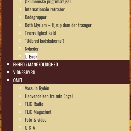
Økumeniske pilgrimsrejser
Internationale retræter
Bedegrupper
Beth Myriam – Hjælp dem der trænger
Tværreligiøst kald
“Udbred budskaberne”!
Nyheder
Back
ENHED i MANGFOLDIGHED
VIDNESBYRD
OM
Vassula Rydén
Henvendelsen fra min Engel
TLIG Radio
TLIG Magasinet
Foto & video
Q & A