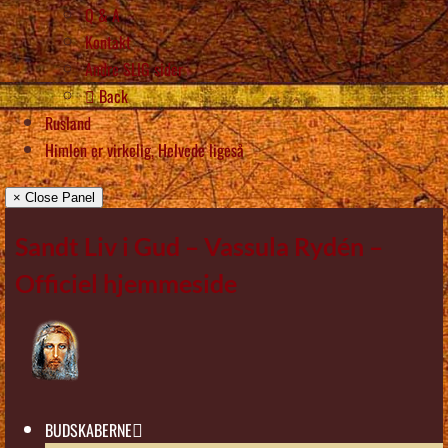
Q & A
Kontakt
Andre SLIG sider
Back
Rusland
Himlen er virkelig, Helvede ligeså
× Close Panel
Sandt Liv i Gud – Vassula Rydén –
Officiel hjemmeside
BUDSKABERNE