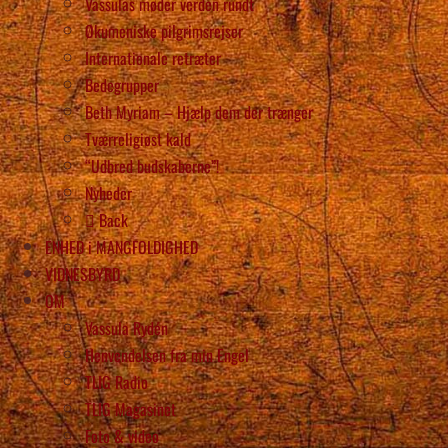
Vassulas møder verden rundt
Økumeniske pilgrimsrejser
Internationale retræter
Bedegrupper
Beth Myriam – Hjælp dem der trænger
Tværreligiøst kald
“Udbred budskaberne”!
Nyheder
Back
ENHED i MANGFOLDIGHED
VIDNESBYRD
OM
Vassula Rydén
Henvendelsen fra min Engel
TLIG Radio
TLIG Magasinet
Foto & video