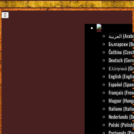
العربية (Ara
Български (Bu
Čeština (Czec
Deutsch (Ger
Ελληνικά (Gr
English (Engli
Español (Span
Français (Fren
Magyar (Hunga
Italiano (Itali
Nederlands (D
Polski (Polish)
Português (Po