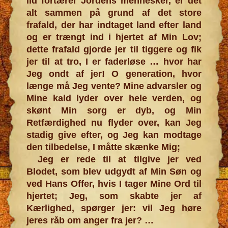
ild fortærer Jordens mennesker, er det
alt sammen på grund af det store
frafald, der har indtaget land efter land
og er trængt ind i hjertet af Min Lov;
dette frafald gjorde jer til tiggere og fik
jer til at tro, I er faderløse ️… hvor har
Jeg ondt af jer! O generation, hvor
længe må Jeg vente? Mine advarsler og
Mine kald lyder over hele verden, og
skønt Min sorg er dyb, og Min
Retfærdighed nu flyder over, kan Jeg
stadig give efter, og Jeg kan modtage
den tilbedelse, I måtte skænke Mig;
Jeg er rede til at tilgive jer ved
Blodet, som blev udgydt af Min Søn og
ved Hans Offer, hvis I tager Mine Ord til
hjertet; Jeg, som skabte jer af
Kærlighed, spørger jer: vil Jeg høre
jeres råb om anger fra jer? ️…