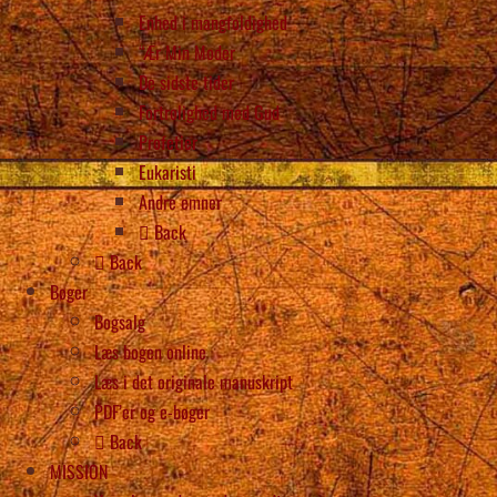
Enhed i mangfoldighed
“Ær Min Moder
De sidste tider
Fortrolighed med Gud
Profetier
Eukaristi
Andre emner
Back
Back
Bøger
Bogsalg
Læs bogen online
Læs i det originale manuskript
PDF’er og e-bøger
Back
MISSION