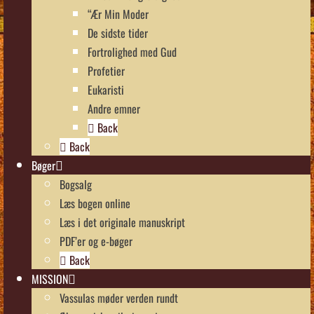
“Ær Min Moder
De sidste tider
Fortrolighed med Gud
Profetier
Eukaristi
Andre emner
Back
Back
Bøger
Bogsalg
Læs bogen online
Læs i det originale manuskript
PDF’er og e-bøger
Back
MISSION
Vassulas møder verden rundt