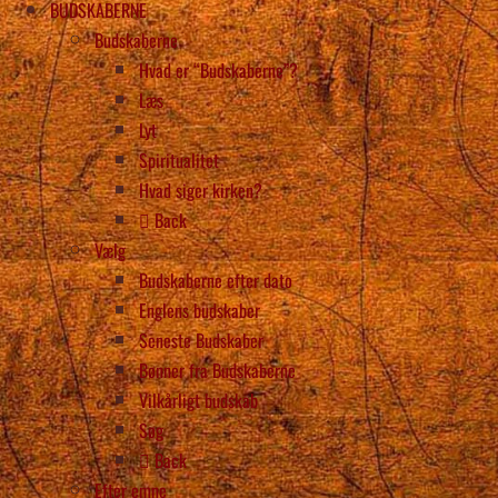
BUDSKABERNE
Budskaberne
Hvad er “Budskaberne”?
Læs
Lyt
Spiritualitet
Hvad siger kirken?
Back
Vælg
Budskaberne efter dato
Englens budskaber
Seneste Budskaber
Bønner fra Budskaberne
Vilkårligt budskab
Søg
Back
Efter emne