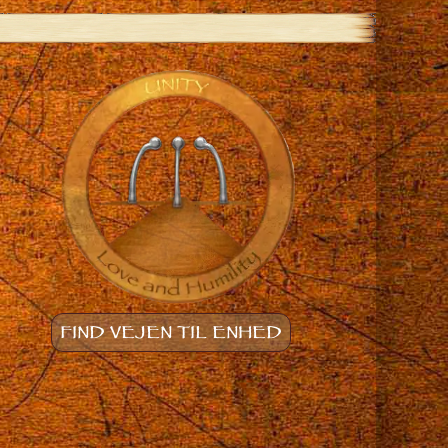
FIND VEJEN TIL ENHED