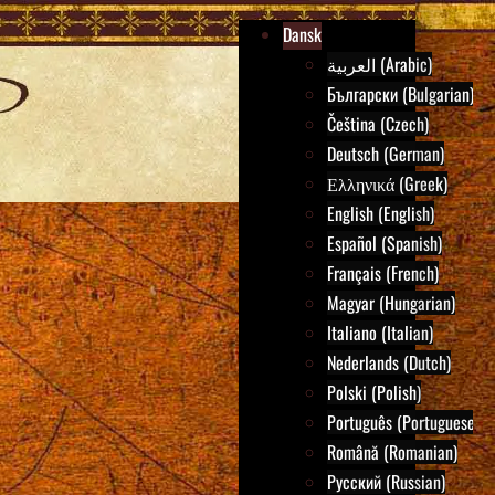
Dansk
العربية (Arabic)
Български (Bulgarian)
Čeština (Czech)
Deutsch (German)
Ελληνικά (Greek)
English (English)
Español (Spanish)
Français (French)
Magyar (Hungarian)
Italiano (Italian)
Nederlands (Dutch)
Polski (Polish)
Português (Portuguese)
Română (Romanian)
Русский (Russian)