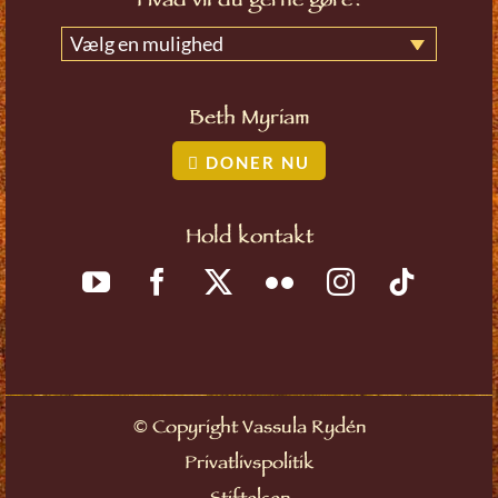
Hvad vil du gerne gøre?
Vælg en mulighed
Beth Myriam
DONER NU
Hold kontakt
©
Copyright Vassula Rydén
Privatlivspolitik