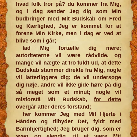
hvad folk tror på? du kommer fra Mig,
og i dag sender Jeg dig som Min
budbringer med Mit Budskab om Fred
og Kærlighed, Jeg er kommet for at
forene Min Kirke, men i dag er ved at
blive som i går;
lad Mig fortælle dig mere;
autoriteterne vil være rådvilde, og
mange vil nægte at tro fuldt ud, at dette
Budskab stammer direkte fra Mig, nogle
vil latterliggøre dig; de vil undersøge
dig nøje, andre vil ikke gide høre på dig
så meget som et minut; nogle vil
misforstå Mit Budskab,
for dette
overgår atter deres forstand
;
her kommer Jeg med Mit Hjerte i
Hånden og tilbyder Det, fyldt med
Barmhjertighed; Jeg bruger dig, som er
svag og elendig, til at være Mit