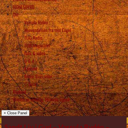
VIDNESBYRD
OM
Vassula Rydén
Henvendelsen fra min Engel
TLIG Radio
TLIG Magasinet
Foto & video
Q & A
Kontakt
Andre SLIG sider
Back
Rusland
Himlen er virkelig, Helvede ligeså
× Close Panel
Sandt Liv i Gud – Vassula Rydén –