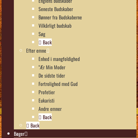
Englens budskaber
Seneste Budskaber
Bønner fra Budskaberne
Vilkårligt budskab
Søg
Back
Efter emne
Enhed i mangfoldighed
“Ær Min Moder
De sidste tider
Fortrolighed med Gud
Profetier
Eukaristi
Andre emner
Back
Back
Bøger