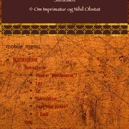
Stiftelsen
☩
Om Imprimatur og Nihil Obstat
mobile_menu
BUDSKABERNE
Budskaberne
Hvad er “Budskaberne”?
Læs
Lyt
Spiritualitet
Hvad siger kirken?
Back
Vælg