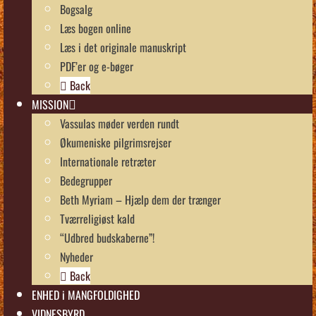
Bogsalg
Læs bogen online
Læs i det originale manuskript
PDF’er og e-bøger
Back
MISSION
Vassulas møder verden rundt
Økumeniske pilgrimsrejser
Internationale retræter
Bedegrupper
Beth Myriam – Hjælp dem der trænger
Tværreligiøst kald
“Udbred budskaberne”!
Nyheder
Back
ENHED i MANGFOLDIGHED
VIDNESBYRD