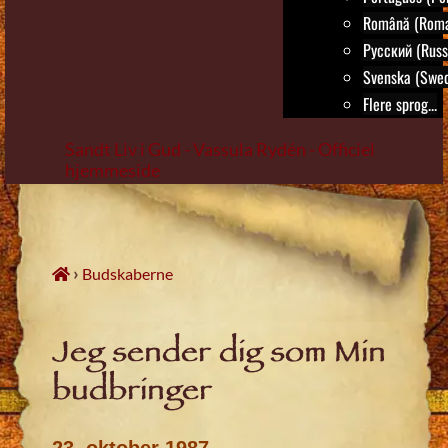
Română (Roma
Русский (Russ
Svenska (Swed
Flere sprog...
Sandt Liv i Gud - Vassula Rydén - Officiel
hjemmeside
Skip
to
content
›
Budskaberne
Jeg sender dig som Min
budbringer
23. oktober 1987