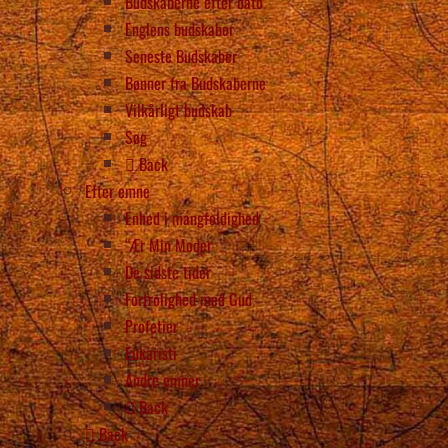
Budskaberne efter dato
Englens budskaber
Seneste Budskaber
Bønner fra Budskaberne
Vilkårligt budskab
Søg
Back
Efter emne
Enhed i mangfoldighed
“Ær Min Moder
De sidste tider
Fortrolighed med Gud
Profetier
Eukaristi
Andre emner
Back
Back