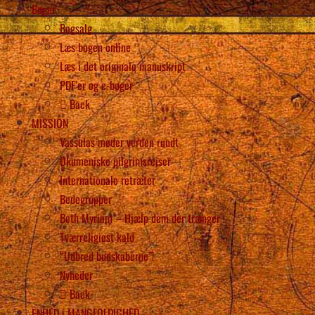
Bøger
Bogsalg
Læs bogen online
Læs i det originale manuskript
PDF’er og e-bøger
Back
MISSION
Vassulas møder verden rundt
Økumeniske pilgrimsrejser
Internationale retræter
Bedegrupper
Beth Myriam – Hjælp dem der trænger
Tværreligiøst kald
“Udbred budskaberne”!
Nyheder
Back
ENHED i MANGFOLDIGHED