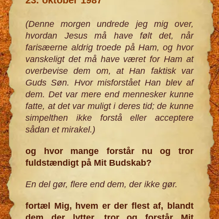
(Denne morgen undrede jeg mig over,
hvordan Jesus må have følt det, når
farisæerne aldrig troede på Ham, og hvor
vanskeligt det må have været for Ham at
overbevise dem om, at Han faktisk var
Guds Søn. Hvor misforstået Han blev af
dem. Det var mere end mennesker kunne
fatte, at det var muligt i deres tid; de kunne
simpelthen ikke forstå eller acceptere
sådan et mirakel.)
og hvor mange forstår nu og tror
fuldstændigt på Mit Budskab?
En del gør, flere end dem, der ikke gør.
fortæl Mig, hvem er der flest af, blandt
dem der lytter, tror og forstår Mit