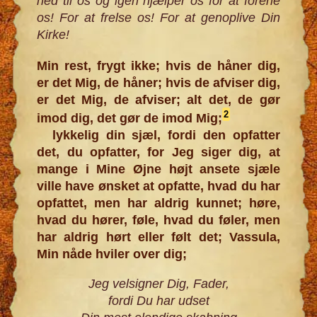
ned til os og igen hjælper os for at forene
os! For at frelse os! For at genoplive Din
Kirke!
Min rest, frygt ikke; hvis de håner dig,
er det Mig, de håner; hvis de afviser dig,
er det Mig, de afviser; alt det, de gør
2
imod dig, det gør de imod Mig;
lykkelig din sjæl, fordi den opfatter
det, du opfatter, for Jeg siger dig, at
mange i Mine Øjne højt ansete sjæle
ville have ønsket at opfatte, hvad du har
opfattet, men har aldrig kunnet; høre,
hvad du hører, føle, hvad du føler, men
har aldrig hørt eller følt det; Vassula,
Min nåde hviler over dig;
Jeg velsigner Dig, Fader,
fordi Du har udset