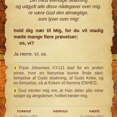
Din mest elendige skabning
og udgydt alle disse nådegaver over mig.
re være Gud den almægtige,
som lyser over mig!
hold dig nær til Mig, for du vil stadig
møde mange flere prøvelser;
os, vi?
Ja Herre. Vi, os.
Pave Johannes XX111 bad for en anden
1
pinse, hvor en fornyelse kunne finde sted;
fornyelse af Guds skabning, af Guds Kirke, og
en fornyelse, så at Kirken vil fremme ENHED..
Gud minder mig om, at Han deler alle mine
2
sorger og ængstelser, hvilket trøster mig.
FORRIGE
INDHOLD
NÆSTE
22. oktober 1987
26. oktober 1987