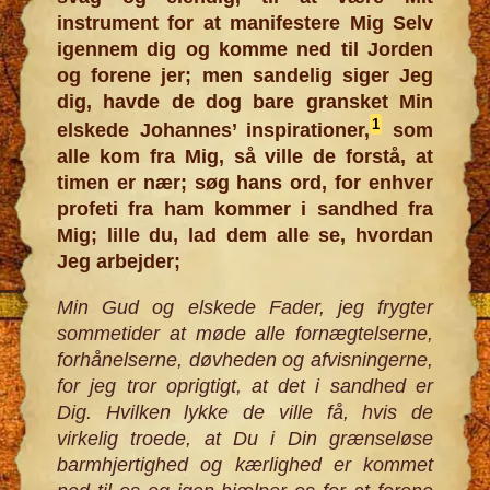
instrument for at manifestere Mig Selv
igennem dig og komme ned til Jorden
og forene jer; men sandelig siger Jeg
dig, havde de dog bare gransket Min
1
elskede Johannes’ inspirationer,
som
alle kom fra Mig, så ville de forstå, at
timen er nær; søg hans ord, for enhver
profeti fra ham kommer i sandhed fra
Mig; lille du, lad dem alle se, hvordan
Jeg arbejder;
Min Gud og elskede Fader, jeg frygter
sommetider at møde alle fornægtelserne,
forhånelserne, døvheden og afvisningerne,
for jeg tror oprigtigt, at det i sandhed er
Dig. Hvilken lykke de ville få, hvis de
virkelig troede, at Du i Din grænseløse
barmhjertighed og kærlighed er kommet