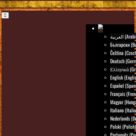
العربية (Ara
Български (Bu
Čeština (Czec
Deutsch (Ger
Ελληνικά (Gr
English (Engli
Español (Span
Français (Fren
Magyar (Hunga
Italiano (Itali
Nederlands (D
Polski (Polish)
Português (Po