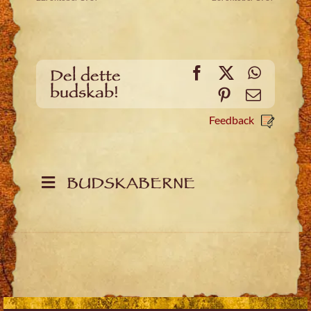
Facebook
X
WhatsA
Del dette
budskab!
Pinterest
Email
Feedback
BUDSKABERNE