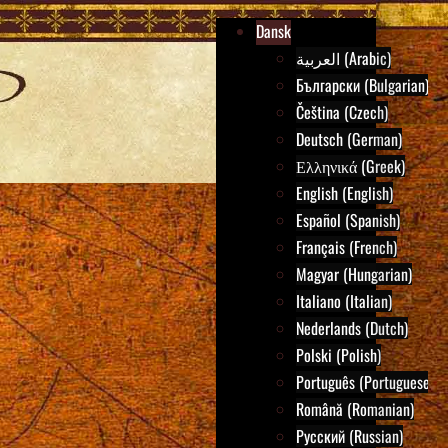
Dansk
العربية (Arabic)
Български (Bulgarian)
Čeština (Czech)
Deutsch (German)
Ελληνικά (Greek)
English (English)
Español (Spanish)
Français (French)
Magyar (Hungarian)
Italiano (Italian)
Nederlands (Dutch)
Polski (Polish)
Português (Portuguese)
Română (Romanian)
Русский (Russian)