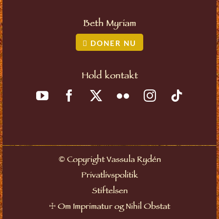
Beth Myriam
DONER NU
Hold kontakt
©
Copyright Vassula Rydén
Privatlivspolitik
Stiftelsen
☩
Om Imprimatur og Nihil Obstat