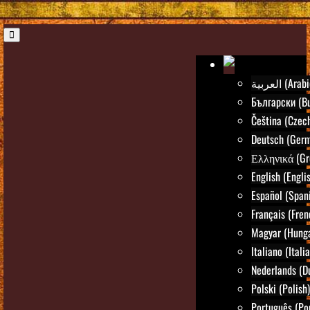
العربية (Ara
Български (Bu
Čeština (Czec
Deutsch (Ger
Ελληνικά (Gr
English (Engli
Español (Span
Français (Fren
Magyar (Hunga
Italiano (Itali
Nederlands (D
Polski (Polish)
Português (Po