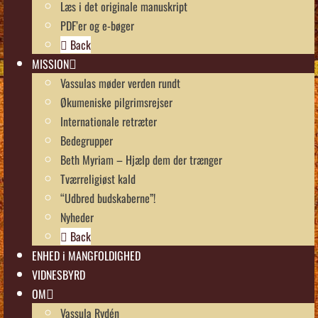
Læs i det originale manuskript
PDF’er og e-bøger
Back
MISSION
Vassulas møder verden rundt
Økumeniske pilgrimsrejser
Internationale retræter
Bedegrupper
Beth Myriam – Hjælp dem der trænger
Tværreligiøst kald
“Udbred budskaberne”!
Nyheder
Back
ENHED i MANGFOLDIGHED
VIDNESBYRD
OM
Vassula Rydén