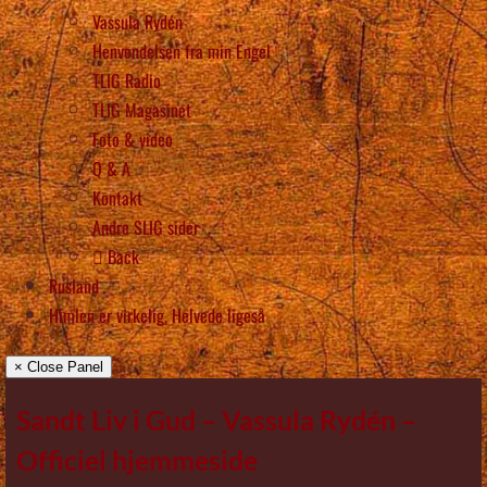
Vassula Rydén
Henvendelsen fra min Engel
TLIG Radio
TLIG Magasinet
Foto & video
Q & A
Kontakt
Andre SLIG sider
Back
Rusland
Himlen er virkelig, Helvede ligeså
× Close Panel
Sandt Liv i Gud – Vassula Rydén –
Officiel hjemmeside