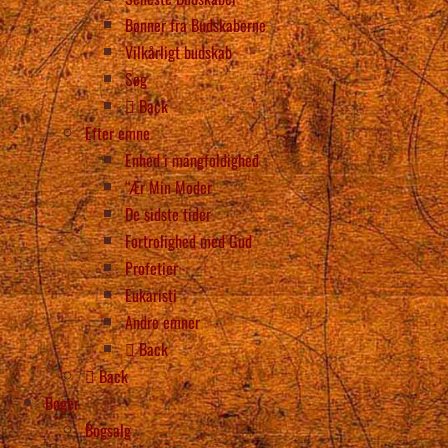
Bønner fra Budskaberne
Vilkårligt budskab
Søg
Back
Efter emne
Enhed i mangfoldighed
“Ær Min Moder
De sidste tider
Fortrolighed med Gud
Profetier
Eukaristi
Andre emner
Back
Back
Bøger
Bogsalg