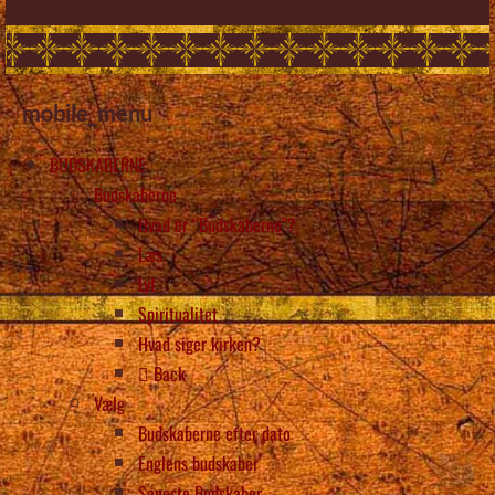
mobile_menu
BUDSKABERNE
Budskaberne
Hvad er “Budskaberne”?
Læs
Lyt
Spiritualitet
Hvad siger kirken?
Back
Vælg
Budskaberne efter dato
Englens budskaber
Seneste Budskaber