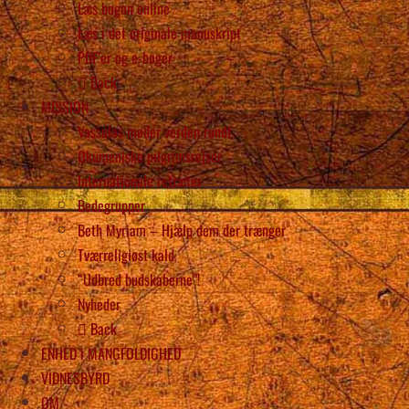
Læs bogen online
Læs i det originale manuskript
PDF’er og e-bøger
Back
MISSION
Vassulas møder verden rundt
Økumeniske pilgrimsrejser
Internationale retræter
Bedegrupper
Beth Myriam – Hjælp dem der trænger
Tværreligiøst kald
“Udbred budskaberne”!
Nyheder
Back
ENHED i MANGFOLDIGHED
VIDNESBYRD
OM