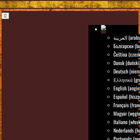
العربية (ara
Български (bu
Čeština (czesk
Dansk (duński
Deutsch (niem
Ελληνικά (gre
English (angie
Español (hiszp
Français (fran
Magyar (węgie
Italiano (włosk
Nederlands (h
Português (por