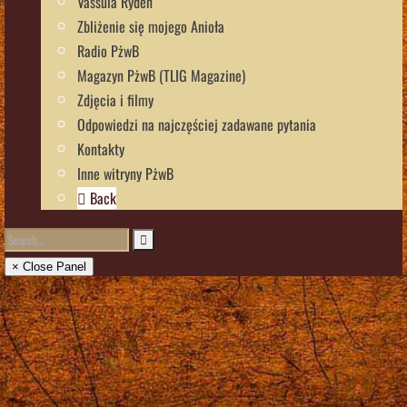
Vassula Rydén
Zbliżenie się mojego Anioła
Radio PżwB
Magazyn PżwB (TLIG Magazine)
Zdjęcia i filmy
Odpowiedzi na najczęściej zadawane pytania
Kontakty
Inne witryny PżwB
Back
× Close Panel