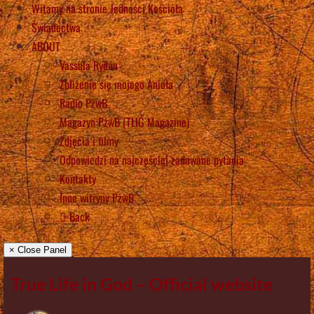
Witamy na stronie Jedności Kościoła
Świadectwa
ABOUT
Vassula Rydén
Zbliżenie się mojego Anioła
Radio PżwB
Magazyn PżwB (TLIG Magazine)
Zdjęcia i filmy
Odpowiedzi na najczęściej zadawane pytania
Kontakty
Inne witryny PżwB
Back
× Close Panel
True Life in God – Official website