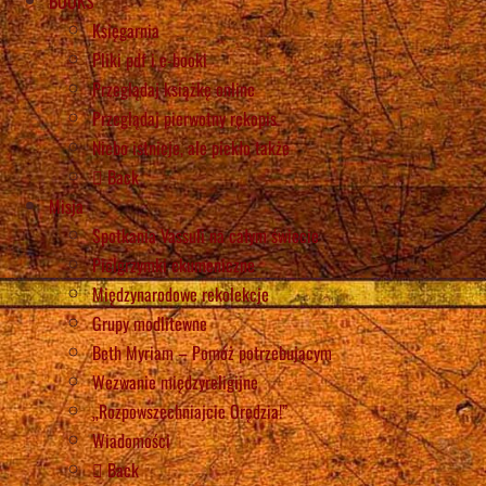
BOOKS
Księgarnia
Pliki pdf i e-booki
Przeglądaj książkę online
Przeglądaj pierwotny rękopis
Niebo istnieje, ale piekło także
Back
Misja
Spotkania Vassuli na całym świecie
Pielgrzymki ekumeniczne
Międzynarodowe rekolekcje
Grupy modlitewne
Beth Myriam – Pomóż potrzebującym
Wezwanie międzyreligijne
„Rozpowszechniajcie Orędzia!”
Wiadomości
Back