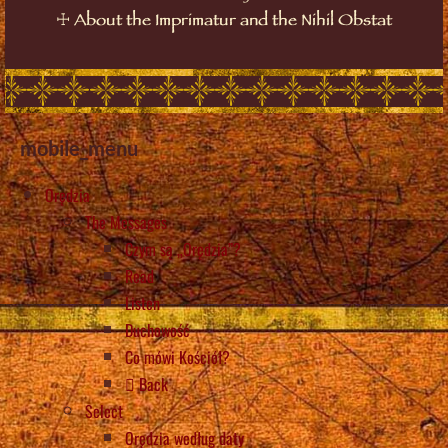
☩
About the Imprimatur and the Nihil Obstat
mobile_menu
Orędzia
The Messages
Czym są „Orędzia”?
Read
Listen
Duchowość
Co mówi Kościół?
Back
Select
Orędzia według daty