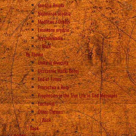
Orędzia Anioła
Najnowsze orędzia
Modlitwy z Orędzi
Losowane orędzie
Wyszukiwanie
Back
By Theme
Unity in diversity
Uczczenie Matki Bożej
End of Times
Proroctwa o Rosji
Prophecies in the True Life in God Messages
Eucharist
Other Themes
Back
Back