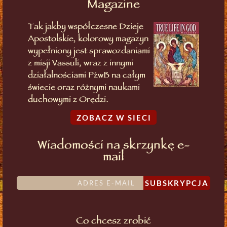
Magazine
Tak jakby współczesne Dzieje
Apostolskie, kolorowy magazyn
wypełniony jest sprawozdaniami
z misji Vassuli, wraz z innymi
działalnościami PżwB na całym
świecie oraz różnymi naukami
duchowymi z Orędzi.
ZOBACZ W SIECI
Wiadomości na skrzynkę e-
mail
SUBSKRYPCJA
Co chcesz zrobić