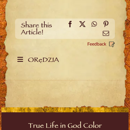
Facebook
X
WhatsApp
Pinteres
Share this
Article!
Email
Feedback
ORęDZIA
True Life in God Color