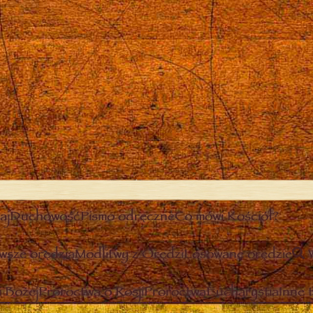
aj
Duchowość
Pismo odręczne
Co mówi Kościół?
wsze orędzia
Modlitwy z Orędzi
Losowane orędzie
 Bożej
Proroctwa o Rosji
Proroctwa
Eucharystia
Inne 