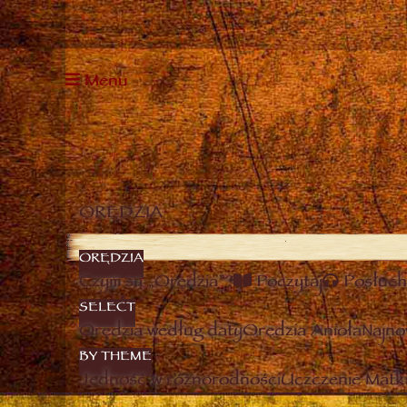
Menu
ORĘDZIA
ORĘDZIA
Czym są „Orędzia”?
Poczytaj
Posłuch
SELECT
Orędzia według daty
Orędzia Anioła
Najno
BY THEME
Jedność w różnorodności
Uczczenie Matki