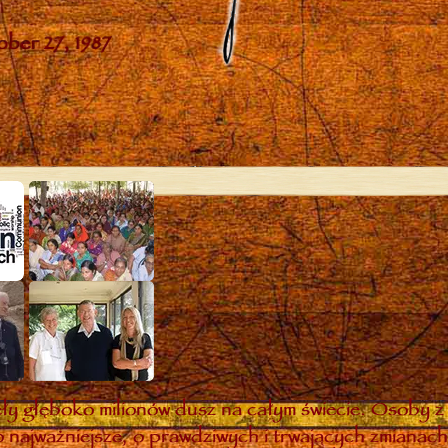
y głęboko milionów dusz na całym świecie. Osoby z 
 najważniejsze, o prawdziwych i trwających zmianach