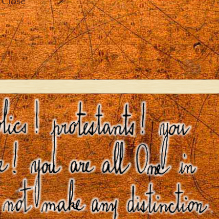
Close