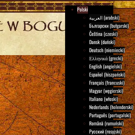
Polski
العربية (arabski)
Български (bułgarski)
Čeština (czeski)
Dansk (duński)
Deutsch (niemiecki)
Ελληνικά (grecki)
English (angielski)
Español (hiszpański)
Français (francuski)
Magyar (węgierski)
Italiano (włoski)
Nederlands (holenderski)
Português (portugalski)
Română (rumuński)
Русский (rosyjski)