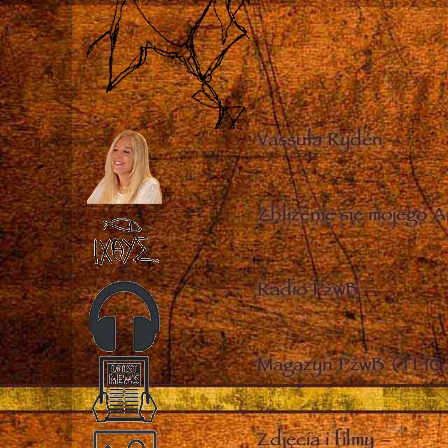
Vassula Rydén
–
Zbliżenie się mojego A
Radio PżwB
–
Magazyn PżwB (TLIG 
Zdjęcia i filmy
–