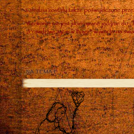
Orędzia zostały także poświadczone przez
Wezwanie nie jest skierowane jedynie do ch
„Prawdziwe życie w Bogu” wywarło na świa
Close
NA TEMAT