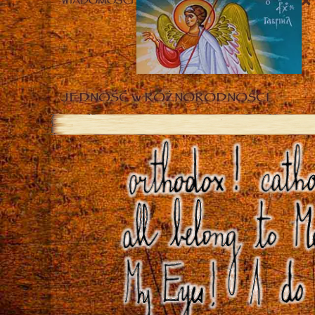
WIADOMOŚCI
JEDNOŚĆ w RÓŻNORODNOŚCI