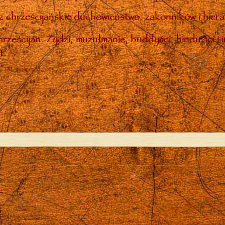
 chrześcijańskie duchowieństwo, zakonników i hiera
rześcijan. Żydzi, muzułmanie, buddyści, hinduiści i 
t.