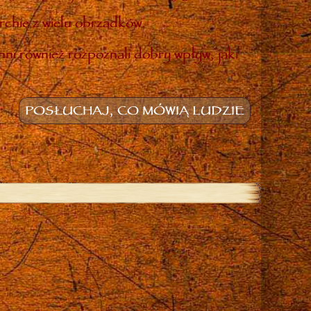
rchię z wielu obrządków.
inni również rozpoznali dobry wpływ, jaki
POSŁUCHAJ, CO MÓWIĄ LUDZIE