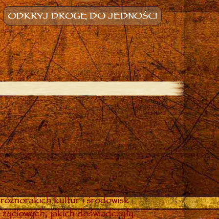
ODKRYJ DROGĘ DO JEDNOŚCI
różnorakich kultur i środowisk
 życiowych, jakich doświadczyły.