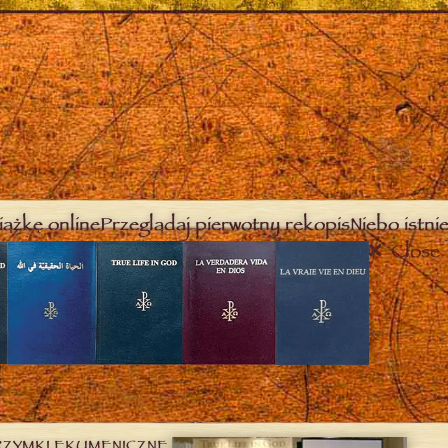
iążkę online
Przeglądaj pierwotny rękopis
Niebo istnie
Close
RZYMKI EKUMENICZNE