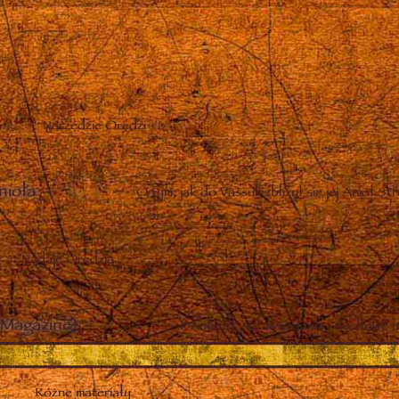
Narzędzie Orędzi
nioła
–
O tym, jak do Vassuli zbliżył się jej Anioł St
Nadaje Orędzia
Magazine)
–
Działania, sprawozdania i duchowe n
Różne materiały