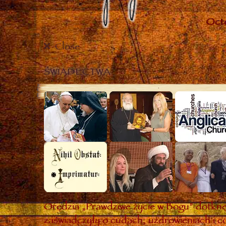
Close
ŚWIADECTWA
Orędzia „Prawdziwe życie w Bogu” dotknęł
zaświadczyły o cudach, uzdrowieniach i co