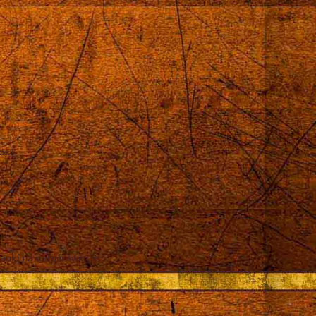
róż
auki na całym świecie