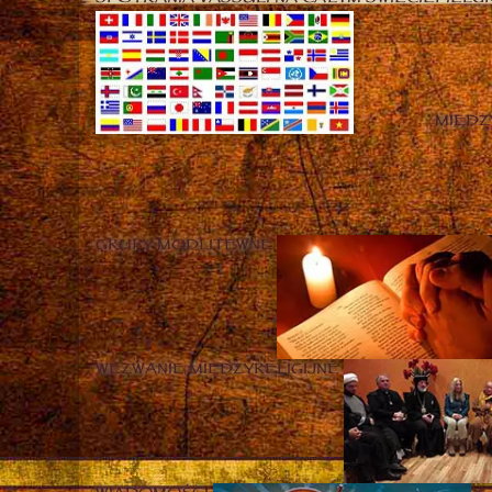
MIĘD
GRUPY MODLITEWNE
WEZWANIE MIĘDZYRELIGIJNE