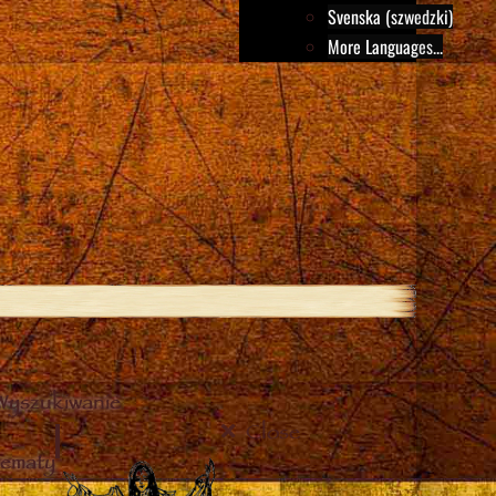
Svenska (szwedzki)
More Languages...
Wyszukiwanie
Close
tematy