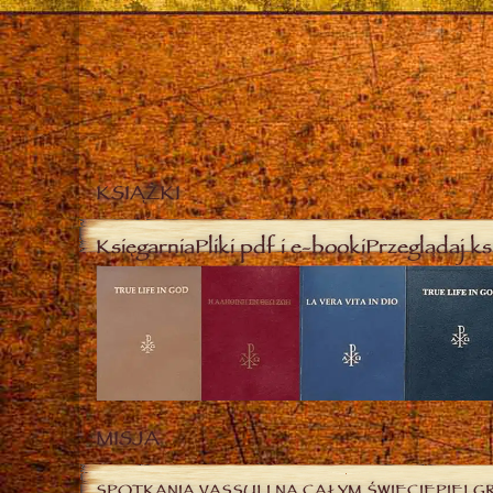
KSIĄŻKI
Księgarnia
Pliki pdf i e-booki
Przeglądaj ks
MISJA
SPOTKANIA VASSULI NA CAŁYM ŚWIECIE
PIELG