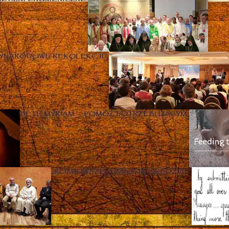
ZYNARODOWE REKOLEKCJE
BETH MYRIAM – POMÓŻ POTRZEBUJĄCYM
„ROZPOWSZECHNIAJCIE ORĘDZIA!”