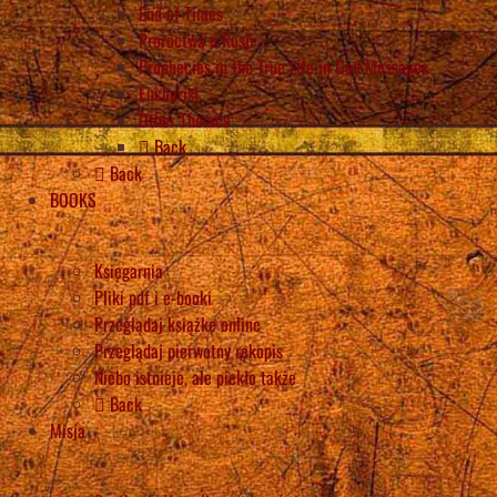
End of Times
Proroctwa o Rosji
Prophecies in the True Life in God Messages
Eucharist
Other Themes
Back
Back
BOOKS
Księgarnia
Pliki pdf i e-booki
Przeglądaj książkę online
Przeglądaj pierwotny rękopis
Niebo istnieje, ale piekło także
Back
Misja