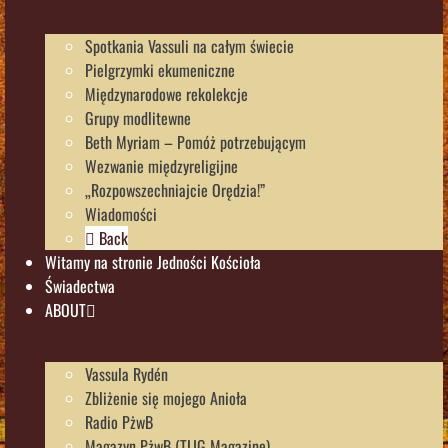
Spotkania Vassuli na całym świecie
Pielgrzymki ekumeniczne
Międzynarodowe rekolekcje
Grupy modlitewne
Beth Myriam – Pomóż potrzebującym
Wezwanie międzyreligijne
„Rozpowszechniajcie Orędzia!”
Wiadomości
Back
Witamy na stronie Jedności Kościoła
Świadectwa
ABOUT
Vassula Rydén
Zbliżenie się mojego Anioła
Radio PżwB
Magazyn PżwB (TLIG Magazine)