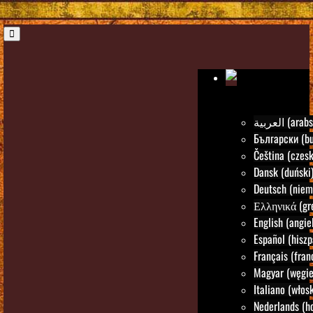
العربية (ara
Български (bu
Čeština (czesk
Dansk (duński
Deutsch (niem
Ελληνικά (gre
English (angie
Español (hiszp
Français (fran
Magyar (węgie
Italiano (włosk
Nederlands (h