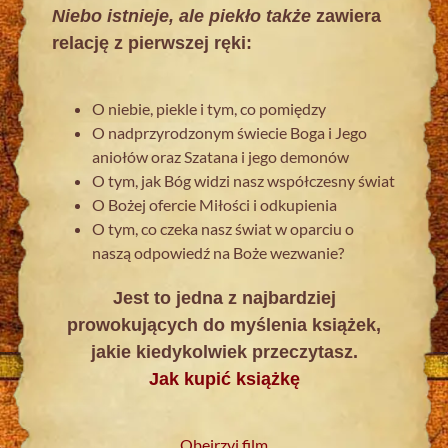
Niebo istnieje, ale piekło także
zawiera
relację z pierwszej ręki:
O niebie, piekle i tym, co pomiędzy
O nadprzyrodzonym świecie Boga i Jego
aniołów oraz Szatana i jego demonów
O tym, jak Bóg widzi nasz współczesny świat
O Bożej ofercie Miłości i odkupienia
O tym, co czeka nasz świat w oparciu o
naszą odpowiedź na Boże wezwanie?
Jest to jedna z najbardziej
prowokujących do myślenia książek,
jakie kiedykolwiek przeczytasz.
Jak kupić książkę
Obejrzyj film