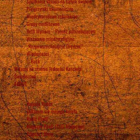
Spotkania Vassuli na całym świecie
Pielgrzymki ekumeniczne
Międzynarodowe rekolekcje
Grupy modlitewne
Beth Myriam – Pomóż potrzebującym
Wezwanie międzyreligijne
„Rozpowszechniajcie Orędzia!”
Wiadomości
Back
Witamy na stronie Jedności Kościoła
Świadectwa
ABOUT
Vassula Rydén
Zbliżenie się mojego Anioła
Radio PżwB
Magazyn PżwB (TLIG Magazine)
Zdjęcia i filmy