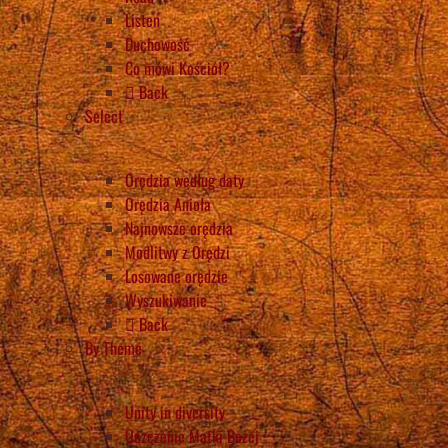
Listen
Duchowość
Co mówi Kościół?
Back
Select
Orędzia według daty
Orędzia Anioła
Najnowsze orędzia
Modlitwy z Orędzi
Losowane orędzie
Wyszukiwanie
Back
By Theme
Unity in diversity
Uczczenie Matki Bożej