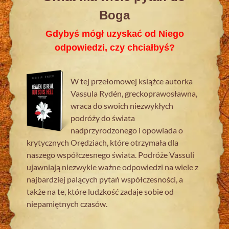
Boga
Gdybyś mógł uzyskać od Niego
odpowiedzi, czy chciałbyś?
W tej przełomowej książce autorka
Vassula Rydén, greckoprawosławna,
wraca do swoich niezwykłych
podróży do świata
nadprzyrodzonego i opowiada o
krytycznych Orędziach, które otrzymała dla
naszego współczesnego świata. Podróże Vassuli
ujawniają niezwykle ważne odpowiedzi na wiele z
najbardziej palących pytań współczesności, a
także na te, które ludzkość zadaje sobie od
niepamiętnych czasów.