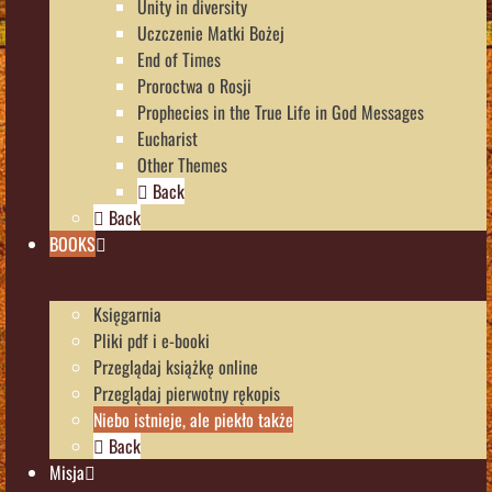
Unity in diversity
Uczczenie Matki Bożej
End of Times
Proroctwa o Rosji
Prophecies in the True Life in God Messages
Eucharist
Other Themes
Back
Back
BOOKS
Księgarnia
Pliki pdf i e-booki
Przeglądaj książkę online
Przeglądaj pierwotny rękopis
Niebo istnieje, ale piekło także
Back
Misja