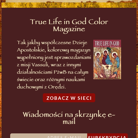
True Life in God Color
Magazine
Tak jakby współczesne Dzieje
Apostolskie, kolorowy magazyn
wypełniony jest sprawozdaniami
z misji Vassuli, wraz z innymi
działalnościami PżwB na całym
świecie oraz różnymi naukami
duchowymi z Orędzi.
ZOBACZ W SIECI
Wiadomości na skrzynkę e-
mail
SUBSKRYPCJA