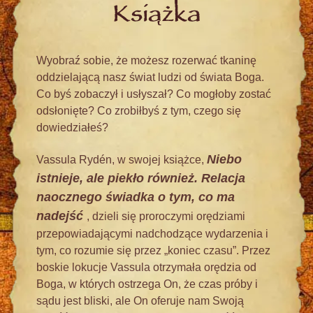
Książka
Wyobraź sobie, że możesz rozerwać tkaninę
oddzielającą nasz świat ludzi od świata Boga.
Co byś zobaczył i usłyszał? Co mogłoby zostać
odsłonięte? Co zrobiłbyś z tym, czego się
dowiedziałeś?
Niebo
Vassula Rydén, w swojej książce,
istnieje, ale piekło również. Relacja
naocznego świadka o tym, co ma
nadejść
, dzieli się proroczymi orędziami
przepowiadającymi nadchodzące wydarzenia i
tym, co rozumie się przez „koniec czasu”. Przez
boskie lokucje Vassula otrzymała orędzia od
Boga, w których ostrzega On, że czas próby i
sądu jest bliski, ale On oferuje nam Swoją