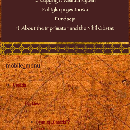
Copyright Vassula Rydén
Polityka prywatności
Fundacja
☩
About the Imprimatur and the Nihil Obstat
mobile_menu
Orędzia
The Messages
Czym są „Orędzia”?
Read