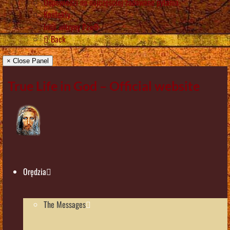
Odpowiedzi na najczęściej zadawane pytania
Kontakty
Inne witryny PżwB
Back
× Close Panel
True Life in God – Official website
Orędzia
The Messages