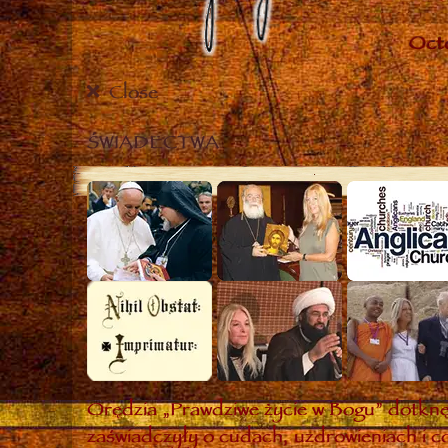
Close
ŚWIADECTWA
Orędzia „Prawdziwe życie w Bogu” dotknęł
zaświadczyły o cudach, uzdrowieniach i co