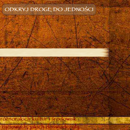
ODKRYJ DROGĘ DO JEDNOŚCI
różnorakich kultur i środowisk
 życiowych, jakich doświadczyły.