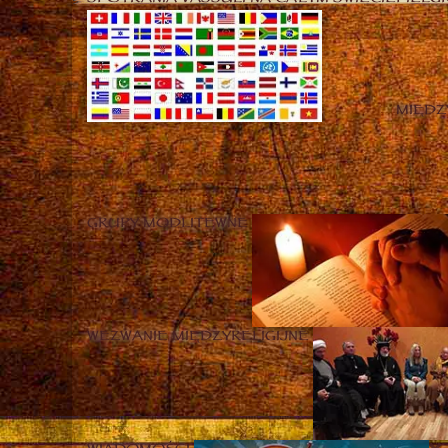
MIĘD
GRUPY MODLITEWNE
WEZWANIE MIĘDZYRELIGIJNE