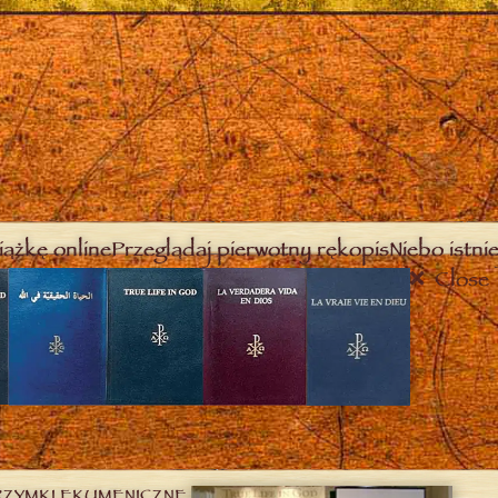
iążkę online
Przeglądaj pierwotny rękopis
Niebo istnie
Close
RZYMKI EKUMENICZNE