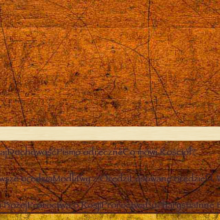
aj
Duchowość
Pismo odręczne
Co mówi Kościół?
wsze orędzia
Modlitwy z Orędzi
Losowane orędzie
 Bożej
Proroctwa o Rosji
Proroctwa
Eucharystia
Inne 