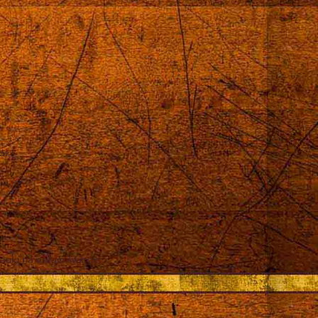
róż
auki na całym świecie