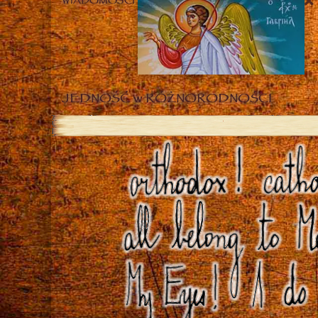
WIADOMOŚCI
JEDNOŚĆ w RÓŻNORODNOŚCI