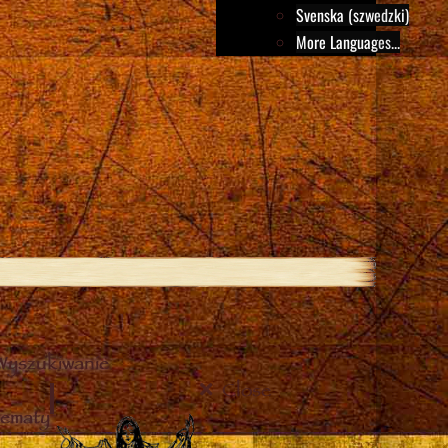
Svenska (szwedzki)
More Languages...
Wyszukiwanie
Close
tematy