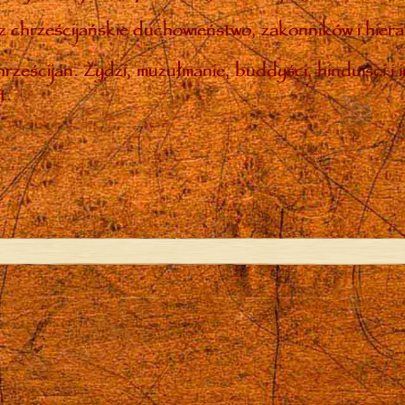
 chrześcijańskie duchowieństwo, zakonników i hiera
rześcijan. Żydzi, muzułmanie, buddyści, hinduiści i 
t.