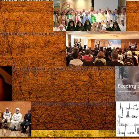
ZYNARODOWE REKOLEKCJE
BETH MYRIAM – POMÓŻ POTRZEBUJĄCYM
„ROZPOWSZECHNIAJCIE ORĘDZIA!”