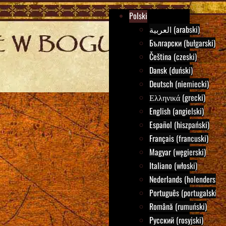
Polski
العربية (arabski)
Български (bułgarski)
Čeština (czeski)
Dansk (duński)
Deutsch (niemiecki)
Ελληνικά (grecki)
English (angielski)
Español (hiszpański)
Français (francuski)
Magyar (węgierski)
Italiano (włoski)
Nederlands (holenderski)
Português (portugalski)
Română (rumuński)
Русский (rosyjski)