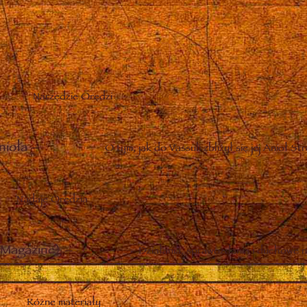
Narzędzie Orędzi
nioła
–
O tym, jak do Vassuli zbliżył się jej Anioł St
Nadaje Orędzia
Magazine)
–
Działania, sprawozdania i duchowe n
Różne materiały