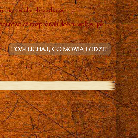
rchię z wielu obrządków.
inni również rozpoznali dobry wpływ, jaki
POSŁUCHAJ, CO MÓWIĄ LUDZIE