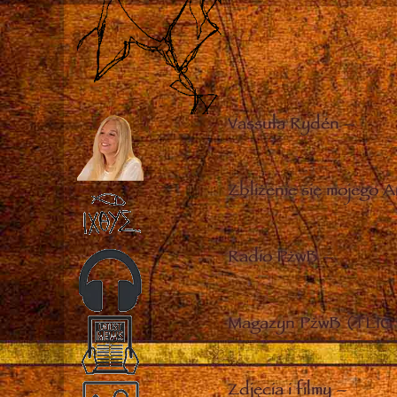
Vassula Rydén
–
Zbliżenie się mojego A
Radio PżwB
–
Magazyn PżwB (TLIG 
Zdjęcia i filmy
–