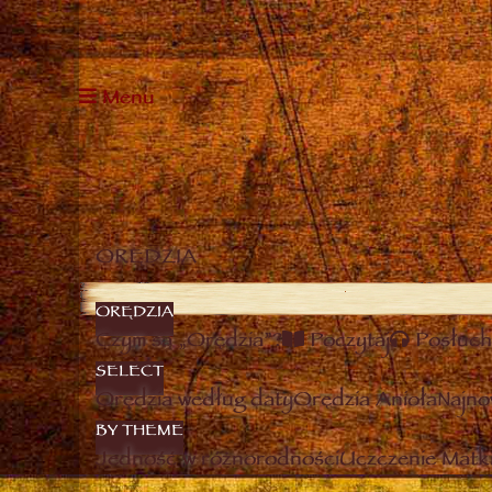
Menu
ORĘDZIA
ORĘDZIA
Czym są „Orędzia”?
Poczytaj
Posłuch
SELECT
Orędzia według daty
Orędzia Anioła
Najno
BY THEME
Jedność w różnorodności
Uczczenie Matki