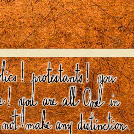
Close