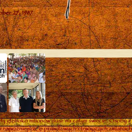
y głęboko milionów dusz na całym świecie. Osoby z 
 najważniejsze, o prawdziwych i trwających zmianach