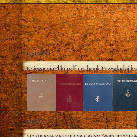
KSIĄŻKI
Księgarnia
Pliki pdf i e-booki
Przeglądaj ks
MISJA
SPOTKANIA VASSULI NA CAŁYM ŚWIECIE
PIELG