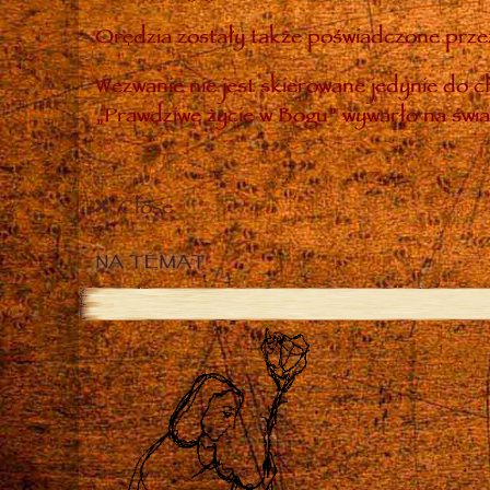
Orędzia zostały także poświadczone przez
Wezwanie nie jest skierowane jedynie do ch
„Prawdziwe życie w Bogu” wywarło na świa
Close
NA TEMAT