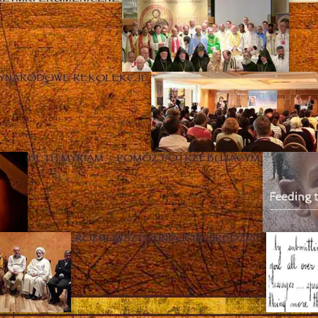
ZYNARODOWE REKOLEKCJE
BETH MYRIAM – POMÓŻ POTRZEBUJĄCYM
„ROZPOWSZECHNIAJCIE ORĘDZIA!”