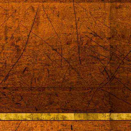
róż
auki na całym świecie