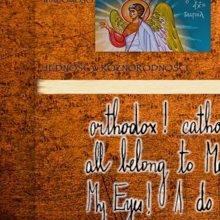
WIADOMOŚCI
JEDNOŚĆ w RÓŻNORODNOŚCI