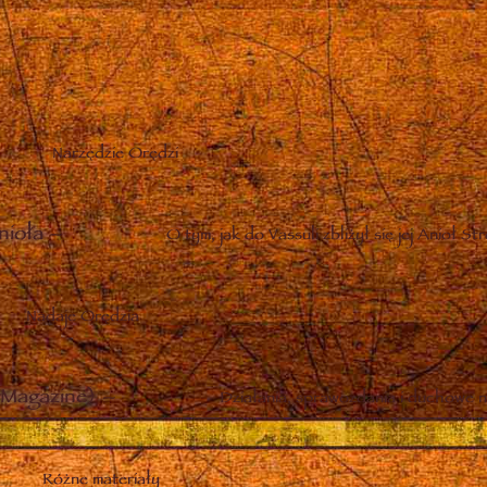
Narzędzie Orędzi
nioła
–
O tym, jak do Vassuli zbliżył się jej Anioł St
Nadaje Orędzia
Magazine)
–
Działania, sprawozdania i duchowe n
Różne materiały