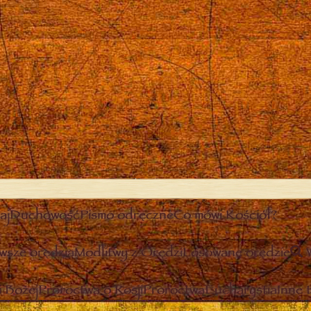
aj
Duchowość
Pismo odręczne
Co mówi Kościół?
wsze orędzia
Modlitwy z Orędzi
Losowane orędzie
 Bożej
Proroctwa o Rosji
Proroctwa
Eucharystia
Inne 