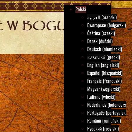
Polski
العربية (arabski)
Български (bułgarski)
Čeština (czeski)
Dansk (duński)
Deutsch (niemiecki)
Ελληνικά (grecki)
English (angielski)
Español (hiszpański)
Français (francuski)
Magyar (węgierski)
Italiano (włoski)
Nederlands (holenderski)
Português (portugalski)
Română (rumuński)
Русский (rosyjski)