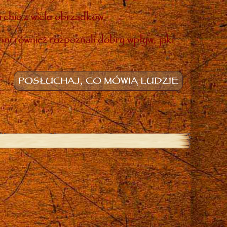
rchię z wielu obrządków.
inni również rozpoznali dobry wpływ, jaki
POSŁUCHAJ, CO MÓWIĄ LUDZIE