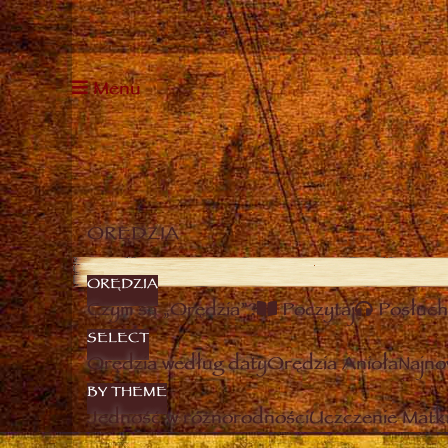
Menu
ORĘDZIA
ORĘDZIA
Czym są „Orędzia”?
Poczytaj
Posłuch
SELECT
Orędzia według daty
Orędzia Anioła
Najno
BY THEME
Jedność w różnorodności
Uczczenie Matki