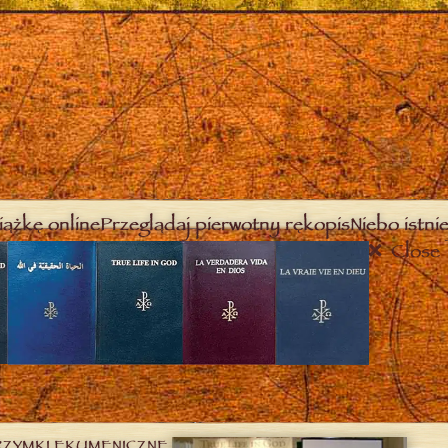
iążkę online
Przeglądaj pierwotny rękopis
Niebo istnie
Close
RZYMKI EKUMENICZNE