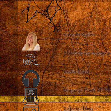
Vassula Rydén
–
Zbliżenie się mojego A
Radio PżwB
–
Magazyn PżwB (TLIG 
Zdjęcia i filmy
–