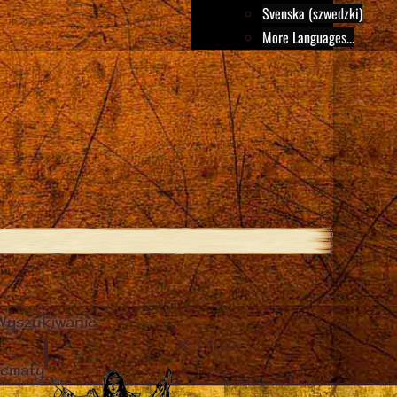
Svenska (szwedzki)
More Languages...
Wyszukiwanie
Close
tematy