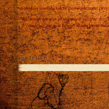
Orędzia zostały także poświadczone przez
Wezwanie nie jest skierowane jedynie do ch
„Prawdziwe życie w Bogu” wywarło na świa
Close
NA TEMAT