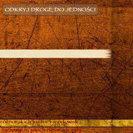
ODKRYJ DROGĘ DO JEDNOŚCI
różnorakich kultur i środowisk
 życiowych, jakich doświadczyły.