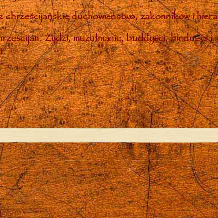
 chrześcijańskie duchowieństwo, zakonników i hiera
rześcijan. Żydzi, muzułmanie, buddyści, hinduiści i 
t.