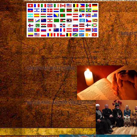
MIĘD
GRUPY MODLITEWNE
WEZWANIE MIĘDZYRELIGIJNE