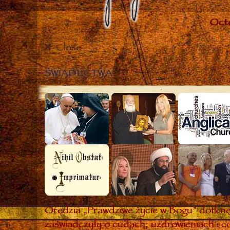
Close
ŚWIADECTWA
Orędzia „Prawdziwe życie w Bogu” dotknęł
zaświadczyły o cudach, uzdrowieniach i co