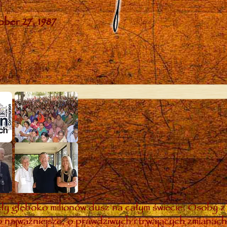
y głęboko milionów dusz na całym świecie. Osoby z 
 najważniejsze, o prawdziwych i trwających zmianach