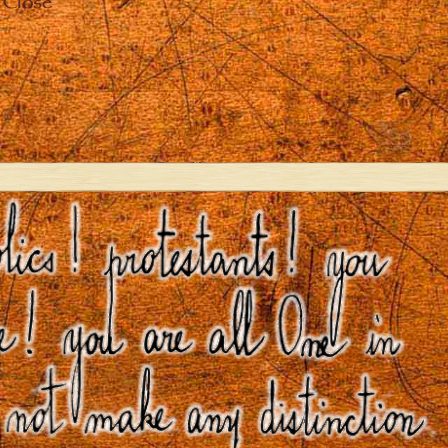
Close