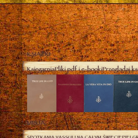
KSIĄŻKI
Księgarnia
Pliki pdf i e-booki
Przeglądaj ks
MISJA
SPOTKANIA VASSULI NA CAŁYM ŚWIECIE
PIELG