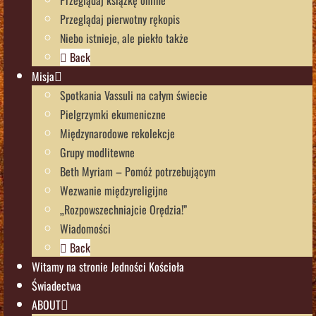
Przeglądaj książkę online
Przeglądaj pierwotny rękopis
Niebo istnieje, ale piekło także
Back
Misja
Spotkania Vassuli na całym świecie
Pielgrzymki ekumeniczne
Międzynarodowe rekolekcje
Grupy modlitewne
Beth Myriam – Pomóż potrzebującym
Wezwanie międzyreligijne
„Rozpowszechniajcie Orędzia!”
Wiadomości
Back
Witamy na stronie Jedności Kościoła
Świadectwa
ABOUT