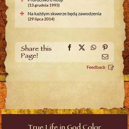
(13 grudnia 1993)
Na każdym skwerze będą zawodzenia
(29 lipca 2014)
Facebook
X
WhatsApp
Pinteres
Share this
Page!
Email
Feedback
True Life in God Color