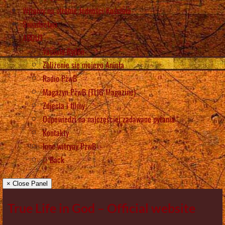
Witamy na stronie Jedności Kościoła
Świadectwa
ABOUT
Vassula Rydén
Zbliżenie się mojego Anioła
Radio PżwB
Magazyn PżwB (TLIG Magazine)
Zdjęcia i filmy
Odpowiedzi na najczęściej zadawane pytania
Kontakty
Inne witryny PżwB
Back
× Close Panel
True Life in God – Official website