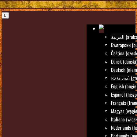
العربية (ara
Български (bu
Čeština (czesk
Dansk (duński
Deutsch (niem
Ελληνικά (gre
English (angie
Español (hiszp
Français (fran
Magyar (węgie
Italiano (włosk
Nederlands (h
Português (por