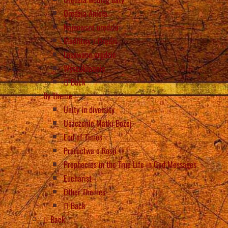
Orędzia Anioła
Najnowsze orędzia
Modlitwy z Orędzi
Losowane orędzie
Wyszukiwanie
Back
By Theme
Unity in diversity
Uczczenie Matki Bożej
End of Times
Proroctwa o Rosji
Prophecies in the True Life in God Messages
Eucharist
Other Themes
Back
Back