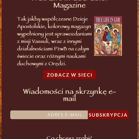
Magazine
Tak jakby współczesne Dzieje
Apostolskie, kolorowy magazyn
wypełniony jest sprawozdaniami
z misji Vassuli, wraz z innymi
działalnościami PżwB na całym
świecie oraz różnymi naukami
duchowymi z Orędzi.
ZOBACZ W SIECI
Wiadomości na skrzynkę e-
mail
SUBSKRYPCJA
Co chcesz zrobić