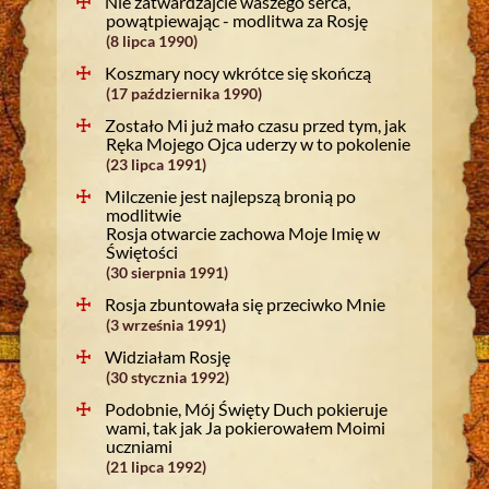
Nie zatwardzajcie waszego serca,
powątpiewając - modlitwa za Rosję
(8 lipca 1990)
Koszmary nocy wkrótce się skończą
(17 października 1990)
Zostało Mi już mało czasu przed tym, jak
Ręka Mojego Ojca uderzy w to pokolenie
(23 lipca 1991)
Milczenie jest najlepszą bronią po
modlitwie
Rosja otwarcie zachowa Moje Imię w
Świętości
(30 sierpnia 1991)
Rosja zbuntowała się przeciwko Mnie
(3 września 1991)
Widziałam Rosję
(30 stycznia 1992)
Podobnie, Mój Święty Duch pokieruje
wami, tak jak Ja pokierowałem Moimi
uczniami
(21 lipca 1992)