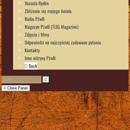
Vassula Rydén
Zbliżenie się mojego Anioła
Radio PżwB
Magazyn PżwB (TLIG Magazine)
Zdjęcia i filmy
Odpowiedzi na najczęściej zadawane pytania
Kontakty
Inne witryny PżwB
Back
× Close Panel