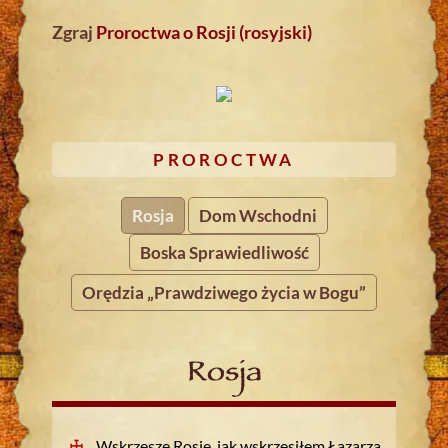
Zgraj
Proroctwa o Rosji (rosyjski)
PROROCTWA
Rosja
Dom Wschodni
Boska Sprawiedliwość
Orędzia „Prawdziwego życia w Bogu”
Rosja
Wskrzeszę Rosję, jak wskrzesiłem Łazarza