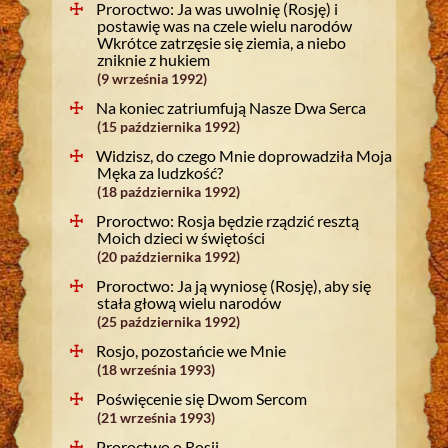
Proroctwo: Ja was uwolnię (Rosję) i
postawię was na czele wielu narodów
Wkrótce zatrzęsie się ziemia, a niebo
zniknie z hukiem
(9 września 1992)
Na koniec zatriumfują Nasze Dwa Serca
(15 października 1992)
Widzisz, do czego Mnie doprowadziła Moja
Męka za ludzkość?
(18 października 1992)
Proroctwo: Rosja będzie rządzić resztą
Moich dzieci w świętości
(20 października 1992)
Proroctwo: Ja ją wyniosę (Rosję), aby się
stała głową wielu narodów
(25 października 1992)
Rosjo, pozostańcie we Mnie
(18 września 1993)
Poświęcenie się Dwom Sercom
(21 września 1993)
Proroctwo o Rosji