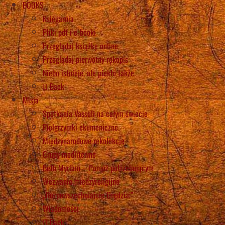
BOOKS
Księgarnia
Pliki pdf i e-booki
Przeglądaj książkę online
Przeglądaj pierwotny rękopis
Niebo istnieje, ale piekło także
Back
Misja
Spotkania Vassuli na całym świecie
Pielgrzymki ekumeniczne
Międzynarodowe rekolekcje
Grupy modlitewne
Beth Myriam – Pomóż potrzebującym
Wezwanie międzyreligijne
„Rozpowszechniajcie Orędzia!”
Wiadomości
Back