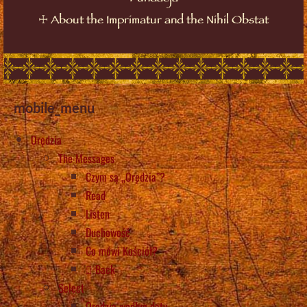
☩
About the Imprimatur and the Nihil Obstat
mobile_menu
Orędzia
The Messages
Czym są „Orędzia”?
Read
Listen
Duchowość
Co mówi Kościół?
Back
Select
Orędzia według daty