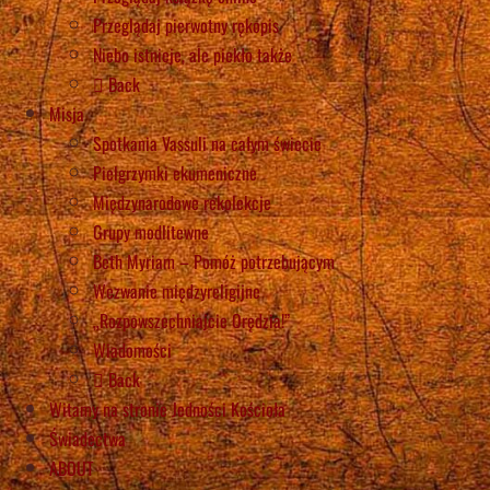
Przeglądaj pierwotny rękopis
Niebo istnieje, ale piekło także
Back
Misja
Spotkania Vassuli na całym świecie
Pielgrzymki ekumeniczne
Międzynarodowe rekolekcje
Grupy modlitewne
Beth Myriam – Pomóż potrzebującym
Wezwanie międzyreligijne
„Rozpowszechniajcie Orędzia!”
Wiadomości
Back
Witamy na stronie Jedności Kościoła
Świadectwa
ABOUT