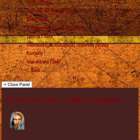
Vassula Rydén
Zbliżenie się mojego Anioła
Radio PżwB
Magazyn PżwB (TLIG Magazine)
Zdjęcia i filmy
Odpowiedzi na najczęściej zadawane pytania
Kontakty
Inne witryny PżwB
Back
× Close Panel
True Life in God – Official website