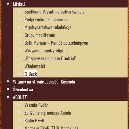
Misja
Spotkania Vassuli na całym świecie
Pielgrzymki ekumeniczne
Międzynarodowe rekolekcje
Grupy modlitewne
Beth Myriam – Pomóż potrzebującym
Wezwanie międzyreligijne
„Rozpowszechniajcie Orędzia!”
Wiadomości
Back
Witamy na stronie Jedności Kościoła
Świadectwa
ABOUT
Vassula Rydén
Zbliżenie się mojego Anioła
Radio PżwB
Magazyn PżwB (TLIG Magazine)