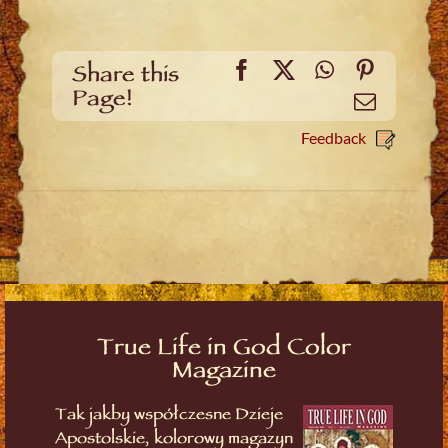
Facebook
X
WhatsApp
Pinteres
Share this
Page!
Email
Feedback
True Life in God Color
Magazine
Tak jakby współczesne Dzieje
Apostolskie, kolorowy magazyn