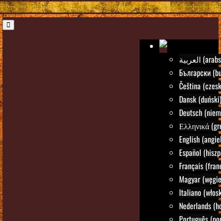
العربية (ara
Български (bu
Čeština (czesk
Dansk (duński
Deutsch (niem
Ελληνικά (gre
English (angie
Español (hiszp
Français (fran
Magyar (węgie
Italiano (włosk
Nederlands (h
Português (por