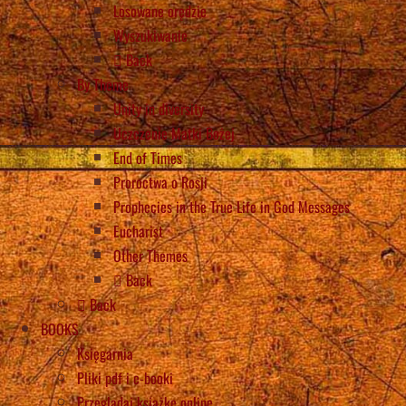
Losowane orędzie
Wyszukiwanie
Back
By Theme
Unity in diversity
Uczczenie Matki Bożej
End of Times
Proroctwa o Rosji
Prophecies in the True Life in God Messages
Eucharist
Other Themes
Back
Back
BOOKS
Księgarnia
Pliki pdf i e-booki
Przeglądaj książkę online