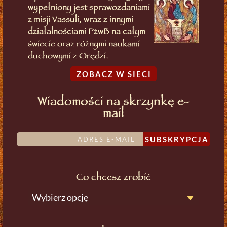
wypełniony jest sprawozdaniami
z misji Vassuli, wraz z innymi
działalnościami PżwB na całym
świecie oraz różnymi naukami
duchowymi z Orędzi.
ZOBACZ W SIECI
Wiadomości na skrzynkę e-
mail
SUBSKRYPCJA
Co chcesz zrobić
Wybierz opcję