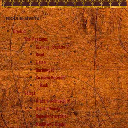
mobile_menu
Orędzia
The Messages
Czym są „Orędzia”?
Read
Listen
Duchowość
Co mówi Kościół?
Back
Select
Orędzia według daty
Orędzia Anioła
Najnowsze orędzia
Modlitwy z Orędzi