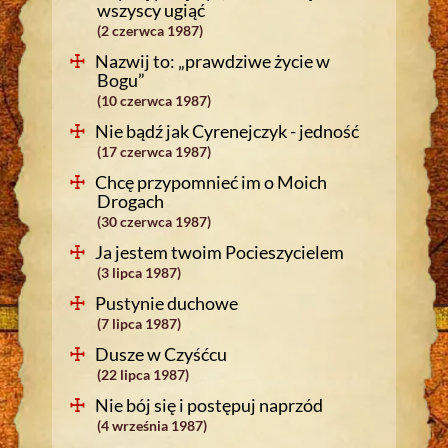
wszyscy ugiąć
(2 czerwca 1987)
Nazwij to: „prawdziwe życie w
Bogu”
(10 czerwca 1987)
Nie bądź jak Cyrenejczyk - jedność
(17 czerwca 1987)
Chcę przypomnieć im o Moich
Drogach
(30 czerwca 1987)
Ja jestem twoim Pocieszycielem
(3 lipca 1987)
Pustynie duchowe
(7 lipca 1987)
Dusze w Czyśćcu
(22 lipca 1987)
Nie bój się i postępuj naprzód
(4 września 1987)