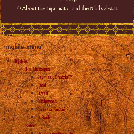
☩
About the Imprimatur and the Nihil Obstat
mobile_menu
Orędzia
The Messages
Czym są „Orędzia”?
Read
Listen
Duchowość
Co mówi Kościół?
Back
Select
Orędzia według daty