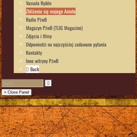
Vassula Rydén
Zbliżenie się mojego Anioła
Radio PżwB
Magazyn PżwB (TLIG Magazine)
Zdjęcia i filmy
Odpowiedzi na najczęściej zadawane pytania
Kontakty
Inne witryny PżwB
Back
× Close Panel