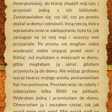
Amerykańskiej, do której chodził mój syn, i
przynieść jedną z ich biblioteki.
Zastanawiałem się, czy iść, czy po prostu
zostać w domu i odmówić. Inną rzeczą, która
wprawiała mnie w zakłopotanie, było to, jak
zareaguje na to mój mąż i wszyscy moi
przyjaciele. Po prostu nie mogłam sobie
wyobrazić siebie stojącej przed nimi z
Biblią! Już myślałam o miejscach w domu,
gdzie mogłabym ją ukryć, gdybym
przyniosła ją do domu. Ale widząc grobowy
wyraz twarzy mojego anioła, postanowiłam
być mu posłuszna. Poszłam więc do szkoły i
zobaczyłam kilka Biblii na półkach.
Wybrałam jedną i przyniosłam do domu.
Otworzyłam ją i zacząłem czytać, tak jak
prosił mnie mój anioł. Mój wzrok padł na