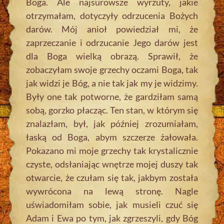
Boga. Ale najsurowsze wyrzuty, jakie
otrzymałam, dotyczyły odrzucenia Bożych
darów. Mój anioł powiedział mi, że
zaprzeczanie i odrzucanie Jego darów jest
dla Boga wielką obrazą. Sprawił, że
zobaczyłam swoje grzechy oczami Boga, tak
jak widzi je Bóg, a nie tak jak my je widzimy.
Były one tak potworne, że gardziłam samą
sobą, gorzko płacząc. Ten stan, w którym się
znalazłam, był, jak później zrozumiałam,
łaską od Boga, abym szczerze żałowała.
Pokazano mi moje grzechy tak krystalicznie
czyste, odsłaniając wnętrze mojej duszy tak
otwarcie, że czułam się tak, jakbym została
wywrócona na lewą stronę. Nagle
uświadomiłam sobie, jak musieli czuć się
Adam i Ewa po tym, jak zgrzeszyli, gdy Bóg