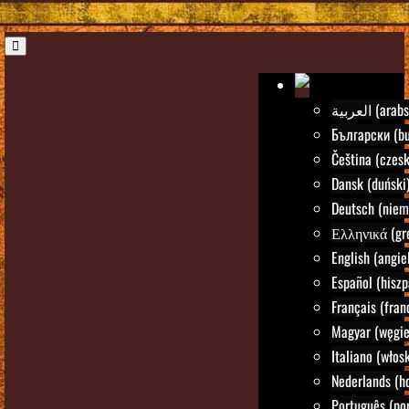
العربية (ara
Български (bu
Čeština (czesk
Dansk (duński
Deutsch (niem
Ελληνικά (gre
English (angie
Español (hiszp
Français (fran
Magyar (węgie
Italiano (włosk
Nederlands (h
Português (por