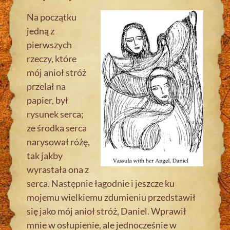
Na początku
jedną z
pierwszych
rzeczy, które
mój anioł stróż
przelał na
papier, był
rysunek serca;
ze środka serca
narysował różę,
tak jakby
wyrastała ona z
serca. Następnie łagodnie i jeszcze ku
mojemu wielkiemu zdumieniu przedstawił
się jako mój anioł stróż, Daniel. Wprawił
mnie w osłupienie, ale jednocześnie w