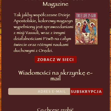
Magazine
Tak jakby współczesne Dzieje
Apostolskie, kolorowy magazyn
wypełniony jest sprawozdaniami
z misji Vassuli, wraz z innymi
działalnościami PżwB na całym
świecie oraz różnymi naukami
duchowymi z Orędzi.
ZOBACZ W SIECI
Wiadomości na skrzynkę e-
mail
SUBSKRYPCJA
Co chcesz zrobić