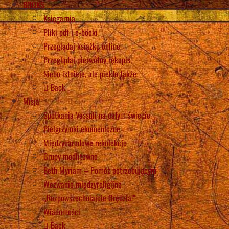
BOOKS
Księgarnia
Pliki pdf i e-booki
Przeglądaj książkę online
Przeglądaj pierwotny rękopis
Niebo istnieje, ale piekło także
Back
Misja
Spotkania Vassuli na całym świecie
Pielgrzymki ekumeniczne
Międzynarodowe rekolekcje
Grupy modlitewne
Beth Myriam – Pomóż potrzebującym
Wezwanie międzyreligijne
„Rozpowszechniajcie Orędzia!”
Wiadomości
Back