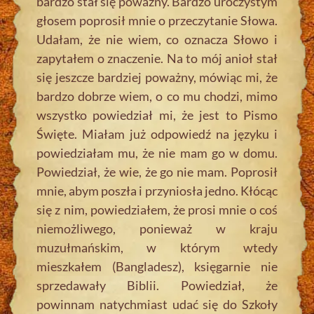
bardzo stał się poważny. Bardzo uroczystym
głosem poprosił mnie o przeczytanie Słowa.
Udałam, że nie wiem, co oznacza Słowo i
zapytałem o znaczenie. Na to mój anioł stał
się jeszcze bardziej poważny, mówiąc mi, że
bardzo dobrze wiem, o co mu chodzi, mimo
wszystko powiedział mi, że jest to Pismo
Święte. Miałam już odpowiedź na języku i
powiedziałam mu, że nie mam go w domu.
Powiedział, że wie, że go nie mam. Poprosił
mnie, abym poszła i przyniosła jedno. Kłócąc
się z nim, powiedziałem, że prosi mnie o coś
niemożliwego, ponieważ w kraju
muzułmańskim, w którym wtedy
mieszkałem (Bangladesz), księgarnie nie
sprzedawały Biblii. Powiedział, że
powinnam natychmiast udać się do Szkoły