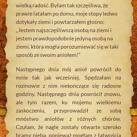
wielką radość. Byłam tak szczęśliwa, że
prawie latałam po domu, moje stopy ledwo
dotykały ziemi i powtarzałem głośno:
„Jestem najszczęśliwszą osobą na ziemi i
jestem prawdopodobnie jedyną osobą na
ziemi, która mogła porozumiewać się w taki
sposób ze swoim aniołem!”
Następnego dnia mój anioł powrócił do
mnie tak jak wcześniej. Spędzałam na
rozmowie z nim niekończące się radosne
godziny. Następnego dnia powrócił znowu,
ale tym razem, ku mojemu wielkiemu
zaskoczeniu, przyprowadził ze sobą
mnóstwo aniołów z różnych chórów.
Czułam, że nagle zostały otwarte szeroko
bramy nieba, ponieważ mogłam z łatwością