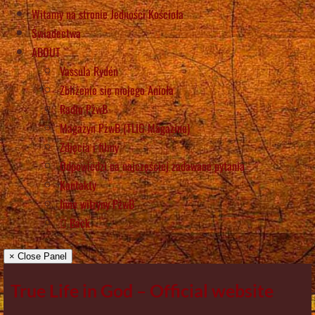
Witamy na stronie Jedności Kościoła
Świadectwa
ABOUT
Vassula Rydén
Zbliżenie się mojego Anioła
Radio PżwB
Magazyn PżwB (TLIG Magazine)
Zdjęcia i filmy
Odpowiedzi na najczęściej zadawane pytania
Kontakty
Inne witryny PżwB
Back
× Close Panel
True Life in God – Official website