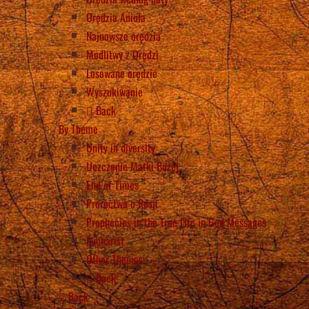
Orędzia Anioła
Najnowsze orędzia
Modlitwy z Orędzi
Losowane orędzie
Wyszukiwanie
Back
By Theme
Unity in diversity
Uczczenie Matki Bożej
End of Times
Proroctwa o Rosji
Prophecies in the True Life in God Messages
Eucharist
Other Themes
Back
Back