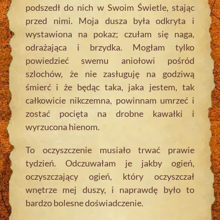
podszedł do nich w Swoim Świetle, stając
przed nimi. Moja dusza była odkryta i
wystawiona na pokaz; czułam się naga,
odrażająca i brzydka. Mogłam tylko
powiedzieć swemu aniołowi pośród
szlochów, że nie zasługuję na godziwą
śmierć i że będąc taka, jaka jestem, tak
całkowicie nikczemna, powinnam umrzeć i
zostać pocięta na drobne kawałki i
wyrzucona hienom.
To oczyszczenie musiało trwać prawie
tydzień. Odczuwałam je jakby ogień,
oczyszczający ogień, który oczyszczał
wnętrze mej duszy, i naprawdę było to
bardzo bolesne doświadczenie.