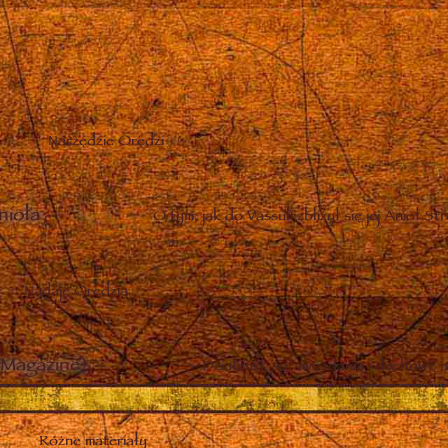
Narzędzie Orędzi
nioła
–
O tym, jak do Vassuli zbliżył się jej Anioł St
Nadaje Orędzia
Magazine)
–
Działania, sprawozdania i duchowe n
Różne materiały