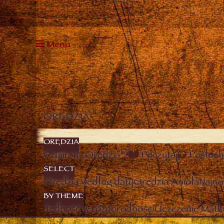
Menu
ORĘDZIA
ORĘDZIA
Czym są „Orędzia”?
Poczytaj
Posłuch
SELECT
Orędzia według daty
Orędzia Anioła
Najno
BY THEME
Jedność w różnorodności
Uczczenie Matki