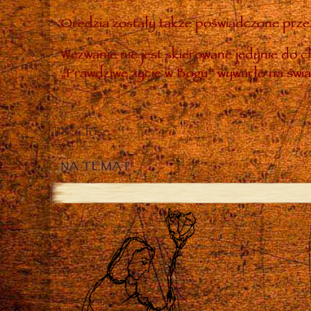
Orędzia zostały także poświadczone przez
Wezwanie nie jest skierowane jedynie do ch
„Prawdziwe życie w Bogu” wywarło na świa
Close
NA TEMAT