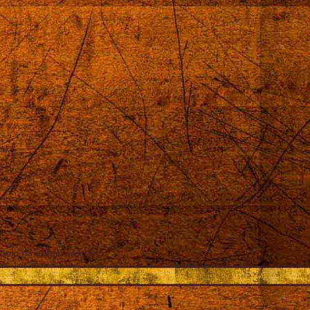
róż
auki na całym świecie