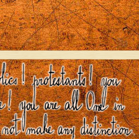
Close