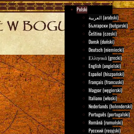
Polski
العربية (arabski)
Български (bułgarski)
Čeština (czeski)
Dansk (duński)
Deutsch (niemiecki)
Ελληνικά (grecki)
English (angielski)
Español (hiszpański)
Français (francuski)
Magyar (węgierski)
Italiano (włoski)
Nederlands (holenderski)
Português (portugalski)
Română (rumuński)
Русский (rosyjski)