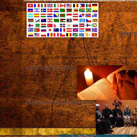
MIĘD
GRUPY MODLITEWNE
WEZWANIE MIĘDZYRELIGIJNE