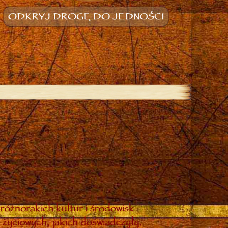
ODKRYJ DROGĘ DO JEDNOŚCI
różnorakich kultur i środowisk
 życiowych, jakich doświadczyły.