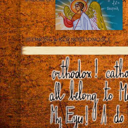
WIADOMOŚCI
JEDNOŚĆ w RÓŻNORODNOŚCI