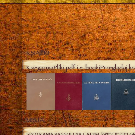
KSIĄŻKI
Księgarnia
Pliki pdf i e-booki
Przeglądaj ks
MISJA
SPOTKANIA VASSULI NA CAŁYM ŚWIECIE
PIELG