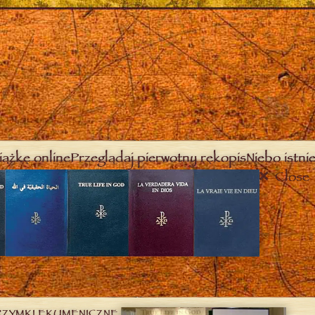
iążkę online
Przeglądaj pierwotny rękopis
Niebo istnie
Close
RZYMKI EKUMENICZNE