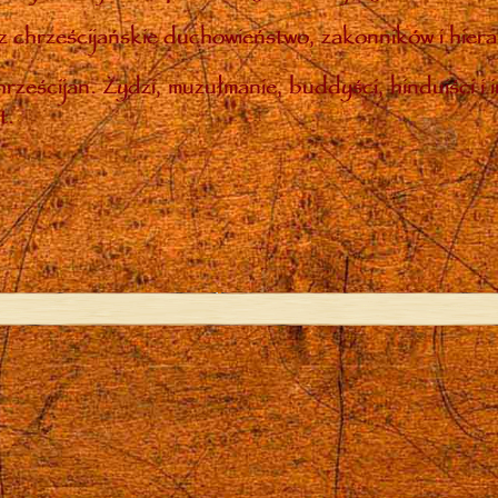
 chrześcijańskie duchowieństwo, zakonników i hiera
rześcijan. Żydzi, muzułmanie, buddyści, hinduiści i 
t.