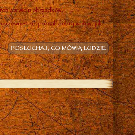
rchię z wielu obrządków.
inni również rozpoznali dobry wpływ, jaki
POSŁUCHAJ, CO MÓWIĄ LUDZIE