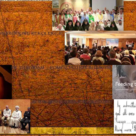
ZYNARODOWE REKOLEKCJE
BETH MYRIAM – POMÓŻ POTRZEBUJĄCYM
„ROZPOWSZECHNIAJCIE ORĘDZIA!”