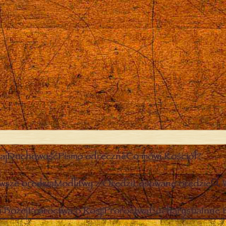
aj
Duchowość
Pismo odręczne
Co mówi Kościół?
wsze orędzia
Modlitwy z Orędzi
Losowane orędzie
 Bożej
Proroctwa o Rosji
Proroctwa
Eucharystia
Inne 