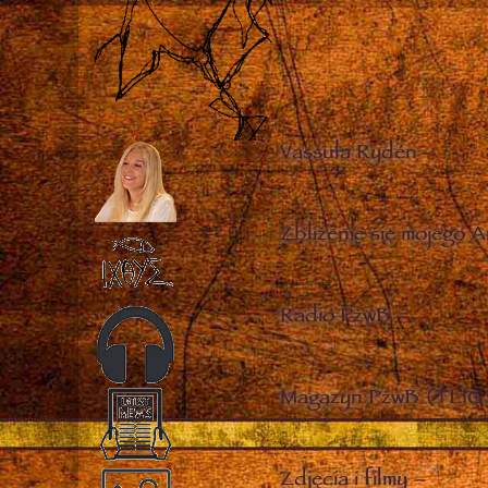
Vassula Rydén
–
Zbliżenie się mojego A
Radio PżwB
–
Magazyn PżwB (TLIG 
Zdjęcia i filmy
–