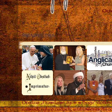
Close
ŚWIADECTWA
Orędzia „Prawdziwe życie w Bogu” dotknęł
zaświadczyły o cudach, uzdrowieniach i co