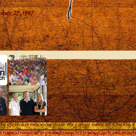
y głęboko milionów dusz na całym świecie. Osoby z 
 najważniejsze, o prawdziwych i trwających zmianach