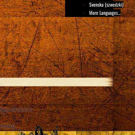
Svenska (szwedzki)
More Languages...
Wyszukiwanie
Close
tematy