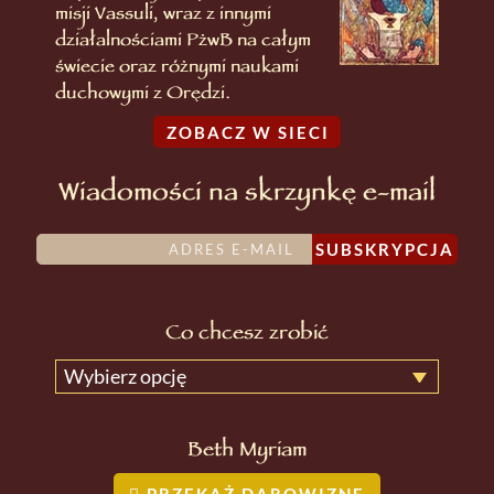
misji Vassuli, wraz z innymi
działalnościami PżwB na całym
świecie oraz różnymi naukami
duchowymi z Orędzi.
ZOBACZ W SIECI
Wiadomości na skrzynkę e-mail
SUBSKRYPCJA
Co chcesz zrobić
Wybierz opcję
Beth Myriam
PRZEKAŻ DAROWIZNĘ