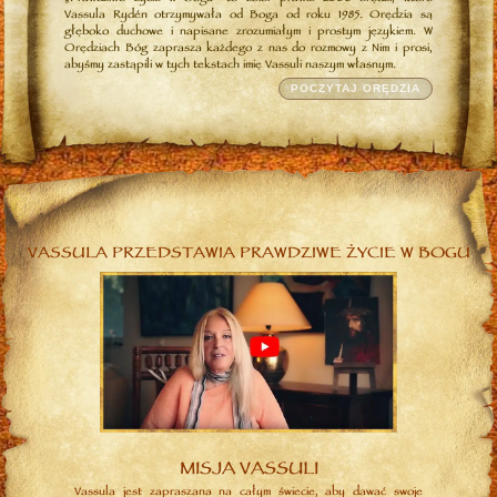
Vassula Rydén otrzymywała od Boga od roku 1985. Orędzia są
głęboko duchowe i napisane zrozumiałym i prostym językiem. W
Orędziach Bóg zaprasza każdego z nas do rozmowy z Nim i prosi,
abyśmy zastąpili w tych tekstach imię Vassuli naszym własnym.
POCZYTAJ ORĘDZIA
VASSULA PRZEDSTAWIA PRAWDZIWE ŻYCIE W BOGU
MISJA VASSULI
Vassula jest zapraszana na całym świecie, aby dawać swoje