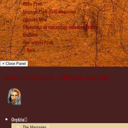
Radio PżwB
Magazyn PżwB (TLIG Magazine)
Zdjęcia i filmy
Odpowiedzi na najczęściej zadawane pytania
Kontakty
Inne witryny PżwB
Back
× Close Panel
True Life in God – Official website
Orędzia
The Messages