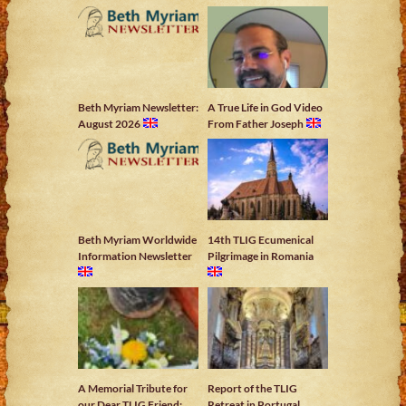
Beth Myriam Newsletter:
A True Life in God Video
August 2026
From Father Joseph
Beth Myriam Worldwide
14th TLIG Ecumenical
Information Newsletter
Pilgrimage in Romania
A Memorial Tribute for
Report of the TLIG
our Dear TLIG Friend:
Retreat in Portugal,