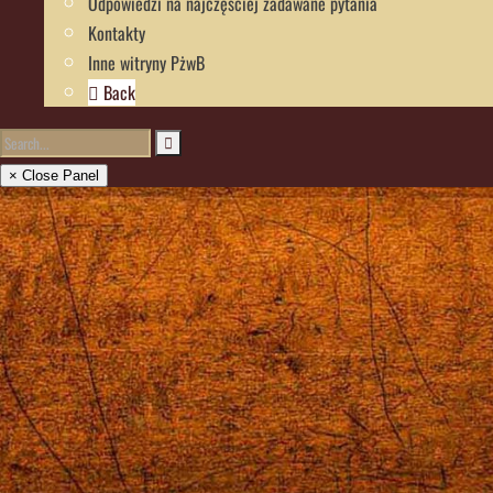
Odpowiedzi na najczęściej zadawane pytania
Kontakty
Inne witryny PżwB
Back
× Close Panel