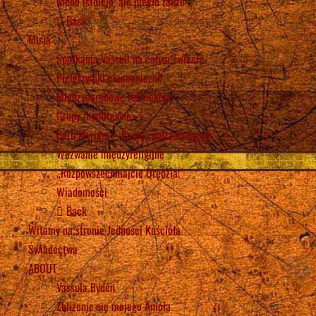
Niebo istnieje, ale piekło także
Back
Misja
Spotkania Vassuli na całym świecie
Pielgrzymki ekumeniczne
Międzynarodowe rekolekcje
Grupy modlitewne
Beth Myriam – Pomóż potrzebującym
Wezwanie międzyreligijne
„Rozpowszechniajcie Orędzia!”
Wiadomości
Back
Witamy na stronie Jedności Kościoła
Świadectwa
ABOUT
Vassula Rydén
Zbliżenie się mojego Anioła