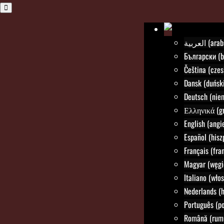
العربية (a
Български (b
Čeština (czes
Dansk (duński
Deutsch (nie
Ελληνικά (gr
English (angie
Español (hisz
Français (fra
Magyar (węgi
Italiano (włos
Nederlands (h
Português (po
Română (rum