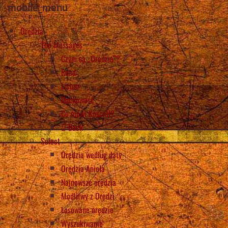
mobile_menu
Orędzia
The Messages
Czym są „Orędzia”?
Read
Listen
Duchowość
Co mówi Kościół?
Back
Select
Orędzia według daty
Orędzia Anioła
Najnowsze orędzia
Modlitwy z Orędzi
Losowane orędzie
Wyszukiwanie