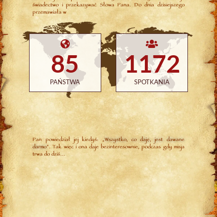
świadectwo i przekazywać Słowa Pana. Do dnia dzisiejszego
przemawiała w
85
1172
PAŃSTWA
SPOTKANIA
Pan powiedział jej kiedyś: „
Wszystko, co daję, jest dawane
darmo
”. Tak więc i ona daje bezinteresownie, podczas gdy misja
trwa do dziś…