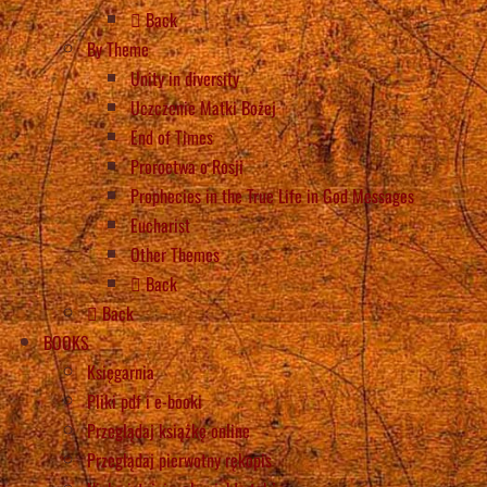
Back
By Theme
Unity in diversity
Uczczenie Matki Bożej
End of Times
Proroctwa o Rosji
Prophecies in the True Life in God Messages
Eucharist
Other Themes
Back
Back
BOOKS
Księgarnia
Pliki pdf i e-booki
Przeglądaj książkę online
Przeglądaj pierwotny rękopis