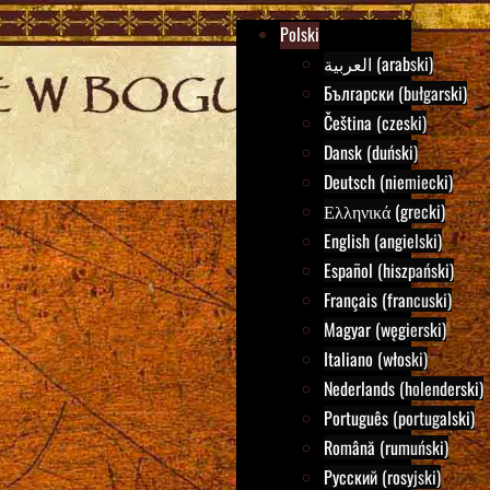
Polski
العربية (arabski)
Български (bułgarski)
Čeština (czeski)
Dansk (duński)
Deutsch (niemiecki)
Ελληνικά (grecki)
English (angielski)
Español (hiszpański)
Français (francuski)
Magyar (węgierski)
Italiano (włoski)
Nederlands (holenderski)
Português (portugalski)
Română (rumuński)
Русский (rosyjski)