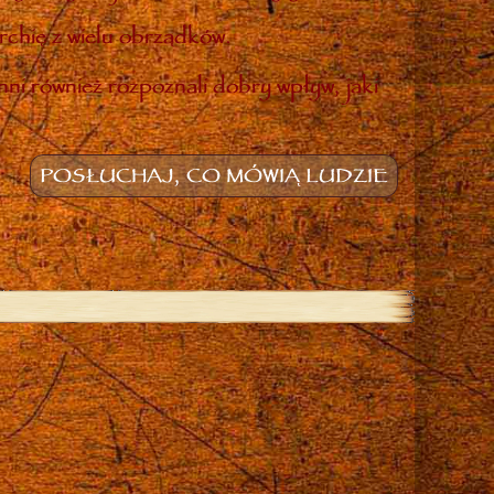
rchię z wielu obrządków.
inni również rozpoznali dobry wpływ, jaki
POSŁUCHAJ, CO MÓWIĄ LUDZIE