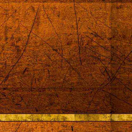
róż
auki na całym świecie