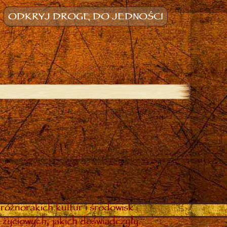
ODKRYJ DROGĘ DO JEDNOŚCI
różnorakich kultur i środowisk
 życiowych, jakich doświadczyły.