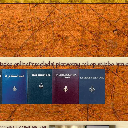
iążkę online
Przeglądaj pierwotny rękopis
Niebo istnie
Close
RZYMKI EKUMENICZNE