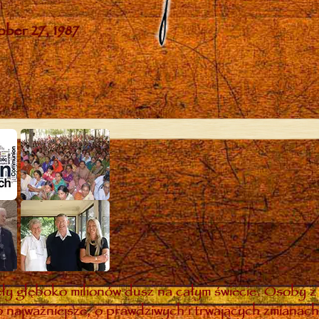
y głęboko milionów dusz na całym świecie. Osoby z 
 najważniejsze, o prawdziwych i trwających zmianach