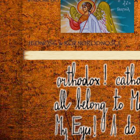
WIADOMOŚCI
JEDNOŚĆ w RÓŻNORODNOŚCI