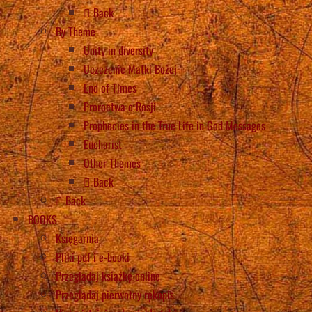
Back
By Theme
Unity in diversity
Uczczenie Matki Bożej
End of Times
Proroctwa o Rosji
Prophecies in the True Life in God Messages
Eucharist
Other Themes
Back
Back
BOOKS
Księgarnia
Pliki pdf i e-booki
Przeglądaj książkę online
Przeglądaj pierwotny rękopis