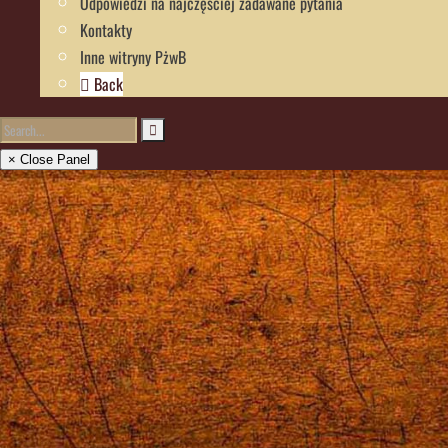
Odpowiedzi na najczęściej zadawane pytania
Kontakty
Inne witryny PżwB
Back
× Close Panel