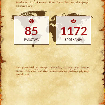
świadectwo i przekazywać Słowa Pana. Do dnia dzisiejszego
przemawiała w
85
1172
PAŃSTWA
SPOTKANIA
Pan powiedział jej kiedyś: „
Wszystko, co daję, jest dawane
darmo
”. Tak więc i ona daje bezinteresownie, podczas gdy misja
trwa do dziś…