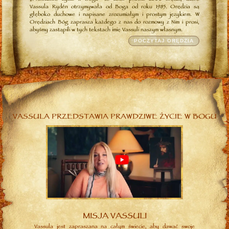
Vassula Rydén otrzymywała od Boga od roku 1985. Orędzia są
głęboko duchowe i napisane zrozumiałym i prostym językiem. W
Orędziach Bóg zaprasza każdego z nas do rozmowy z Nim i prosi,
abyśmy zastąpili w tych tekstach imię Vassuli naszym własnym.
POCZYTAJ ORĘDZIA
VASSULA PRZEDSTAWIA PRAWDZIWE ŻYCIE W BOGU
MISJA VASSULI
Vassula jest zapraszana na całym świecie, aby dawać swoje