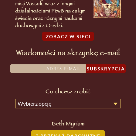
misji Vassuli, wraz z innymi
działalnościami PżwB na całym
świecie oraz różnymi naukami
duchowymi z Orędzi.
ZOBACZ W SIECI
Wiadomości na skrzynkę e-mail
SUBSKRYPCJA
Co chcesz zrobić
Wybierz opcję
Beth Myriam
PRZEKAŻ DAROWIZNĘ