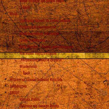
Niebo istnieje, ale piekło także
Back
Misja
Spotkania Vassuli na całym świecie
Pielgrzymki ekumeniczne
Międzynarodowe rekolekcje
Grupy modlitewne
Beth Myriam – Pomóż potrzebującym
Wezwanie międzyreligijne
„Rozpowszechniajcie Orędzia!”
Wiadomości
Back
Witamy na stronie Jedności Kościoła
Świadectwa
ABOUT
Vassula Rydén
Zbliżenie się mojego Anioła