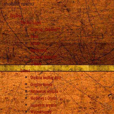
mobile_menu
Orędzia
The Messages
Czym są „Orędzia”?
Read
Listen
Duchowość
Co mówi Kościół?
Back
Select
Orędzia według daty
Orędzia Anioła
Najnowsze orędzia
Modlitwy z Orędzi
Losowane orędzie
Wyszukiwanie