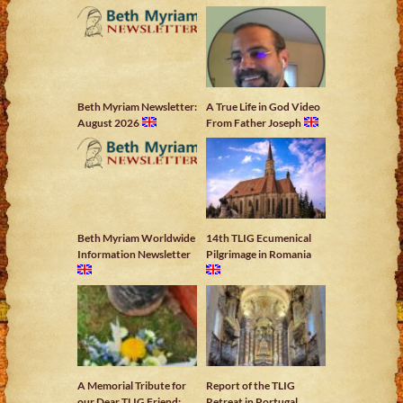
Beth Myriam Newsletter:
A True Life in God Video
August 2026
From Father Joseph
Beth Myriam Worldwide
14th TLIG Ecumenical
Information Newsletter
Pilgrimage in Romania
A Memorial Tribute for
Report of the TLIG
our Dear TLIG Friend:
Retreat in Portugal,