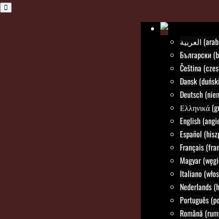
العربية (a
Български (b
Čeština (czes
Dansk (duński
Deutsch (nie
Ελληνικά (gr
English (angie
Español (hisz
Français (fra
Magyar (węgi
Italiano (włos
Nederlands (h
Português (po
Română (rum