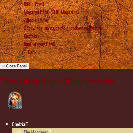
Radio PżwB
Magazyn PżwB (TLIG Magazine)
Zdjęcia i filmy
Odpowiedzi na najczęściej zadawane pytania
Kontakty
Inne witryny PżwB
Back
× Close Panel
True Life in God – Official website
Orędzia
The Messages