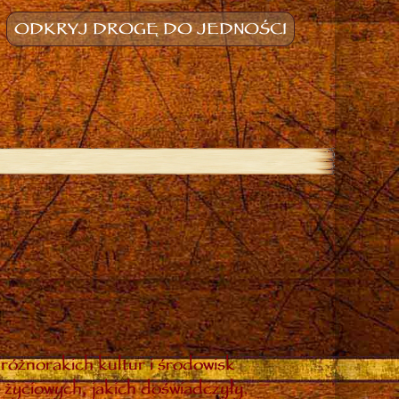
ODKRYJ DROGĘ DO JEDNOŚCI
różnorakich kultur i środowisk
 życiowych, jakich doświadczyły.