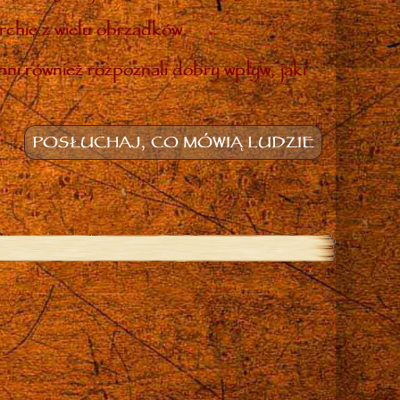
rchię z wielu obrządków.
inni również rozpoznali dobry wpływ, jaki
POSŁUCHAJ, CO MÓWIĄ LUDZIE