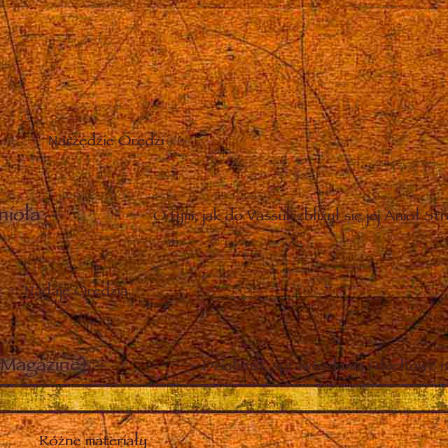
Narzędzie Orędzi
nioła
–
O tym, jak do Vassuli zbliżył się jej Anioł St
Nadaje Orędzia
Magazine)
–
Działania, sprawozdania i duchowe n
Różne materiały