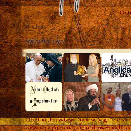
Close
ŚWIADECTWA
Orędzia „Prawdziwe życie w Bogu” dotknęł
zaświadczyły o cudach, uzdrowieniach i co