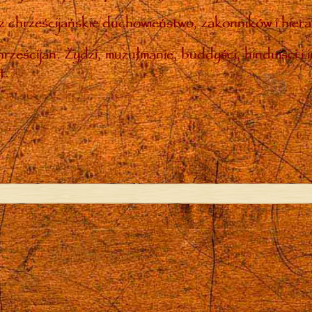
 chrześcijańskie duchowieństwo, zakonników i hiera
rześcijan. Żydzi, muzułmanie, buddyści, hinduiści i 
t.