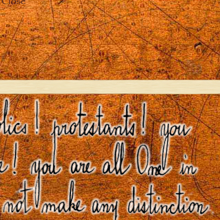
Close