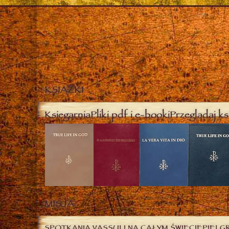
KSIĄŻKI
Księgarnia
Pliki pdf i e-booki
Przeglądaj ks
MISJA
SPOTKANIA VASSULI NA CAŁYM ŚWIECIE
PIELG