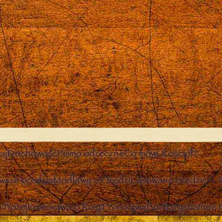
aj
Duchowość
Pismo odręczne
Co mówi Kościół?
wsze orędzia
Modlitwy z Orędzi
Losowane orędzie
 Bożej
Proroctwa o Rosji
Proroctwa
Eucharystia
Inne 