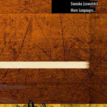
Svenska (szwedzki)
More Languages...
Wyszukiwanie
Close
tematy