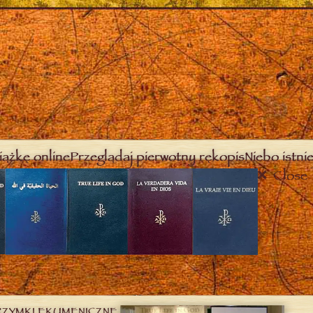
iążkę online
Przeglądaj pierwotny rękopis
Niebo istnie
Close
RZYMKI EKUMENICZNE