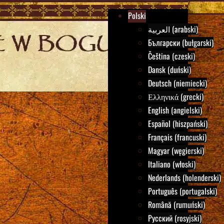
Polski
العربية (arabski)
Български (bułgarski)
Čeština (czeski)
Dansk (duński)
Deutsch (niemiecki)
Ελληνικά (grecki)
English (angielski)
Español (hiszpański)
Français (francuski)
Magyar (węgierski)
Italiano (włoski)
Nederlands (holenderski)
Português (portugalski)
Română (rumuński)
Русский (rosyjski)