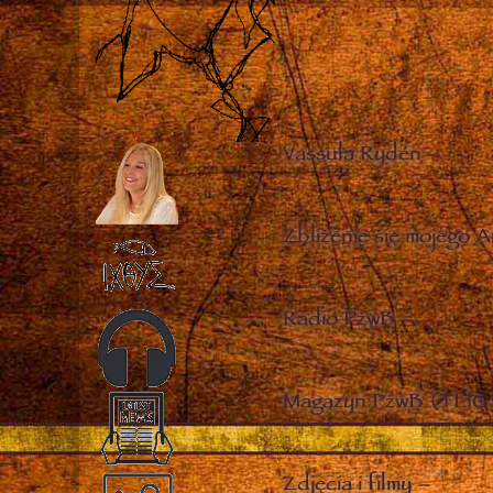
Vassula Rydén
–
Zbliżenie się mojego A
Radio PżwB
–
Magazyn PżwB (TLIG 
Zdjęcia i filmy
–