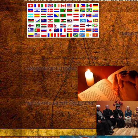
MIĘD
GRUPY MODLITEWNE
WEZWANIE MIĘDZYRELIGIJNE