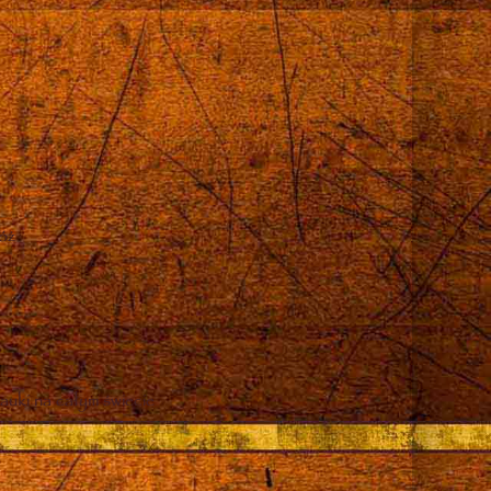
róż
auki na całym świecie