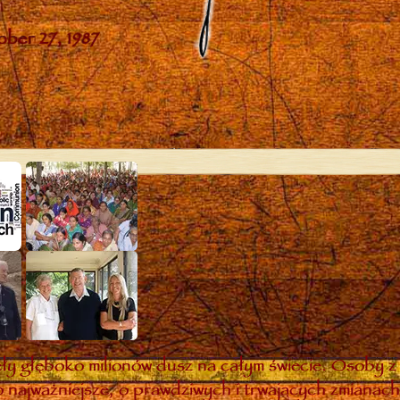
y głęboko milionów dusz na całym świecie. Osoby z 
 najważniejsze, o prawdziwych i trwających zmianach