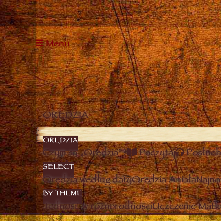
Menu
ORĘDZIA
ORĘDZIA
Czym są „Orędzia”?
Poczytaj
Posłuch
SELECT
Orędzia według daty
Orędzia Anioła
Najno
BY THEME
Jedność w różnorodności
Uczczenie Matki