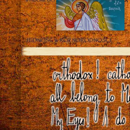
WIADOMOŚCI
JEDNOŚĆ w RÓŻNORODNOŚCI