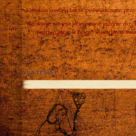
Orędzia zostały także poświadczone przez
Wezwanie nie jest skierowane jedynie do ch
„Prawdziwe życie w Bogu” wywarło na świa
Close
NA TEMAT